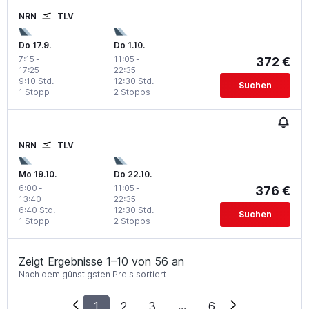
NRN
TLV
Do 17.9.
Do 1.10.
7:15
-
11:05
-
372 €
17:25
22:35
9:10 Std.
12:30 Std.
Suchen
1 Stopp
2 Stopps
NRN
TLV
Mo 19.10.
Do 22.10.
6:00
-
11:05
-
376 €
13:40
22:35
6:40 Std.
12:30 Std.
Suchen
1 Stopp
2 Stopps
Zeigt Ergebnisse 1–10 von 56 an
Nach dem günstigsten Preis sortiert
1
2
3
...
6