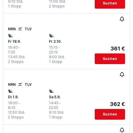
9:10 Std.
11:00 Std.
Suchen
1 Stopp
2 Stopps
NRN
TLV
Fr 18.9.
Fr 2.10.
16:40
-
15:15
-
361 €
7:25
22:15
13:45 Std.
8:00 Std.
Suchen
2 Stopps
1 Stopp
NRN
TLV
Di 1.9.
Sa 5.9.
18:20
-
14:45
-
362 €
8:10
22:55
12:50 Std.
9:10 Std.
Suchen
2 Stopps
1 Stopp