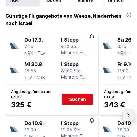
Günstige Flugangebote von Weeze, Niederrhein
nach Israel
Do 17.9.
1 Stopp
Sa 26.9
7:15
9:10 Std.
6:15
-
Mehrere Fluglinien
-
NRN
TLV
NRN
TL
Mi 30.9.
1 Stopp
Fr 9.10.
18:55
24:00 Std.
11:00
-
Mehrere Fluglinien
-
TLV
NRN
TLV
NR
Angebot gefunden am
Angebot gefunde
04.08.
01.08.
Suchen
325 €
343 €
Do 10.9.
1 Stopp
Do 10.9.
16:00
10:05 Std.
16:00
-
Mehrere Fluglinien
-
NRN
TLV
NRN
TL