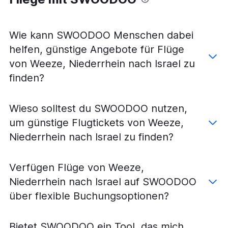
Flüge von Düsseldorf nach Bagdad
Flüge von Weeze, Niederrhein nach Beirut
Flüge von Düsseldorf nach Medina
Wie kann SWOODOO Menschen dabei
Flüge von Düsseldorf nach Riad
helfen, günstige Angebote für Flüge
Flüge von Düsseldorf nach Abu Dhabi
von Weeze, Niederrhein nach Israel zu
Flüge von Düsseldorf nach Kuwait-Stadt
finden?
Flüge von Weeze, Niederrhein nach Dubai
Flüge von Düsseldorf nach Salala
Wieso solltest du SWOODOO nutzen,
Flüge von Düsseldorf nach Nadschaf
um günstige Flugtickets von Weeze,
Flüge von Düsseldorf nach Aqaba
Niederrhein nach Israel zu finden?
Flüge von Düsseldorf nach Manama
Flüge von Düsseldorf nach Ovda
Verfügen Flüge von Weeze,
Niederrhein nach Israel auf SWOODOO
über flexible Buchungsoptionen?
Bietet SWOODOO ein Tool, das mich