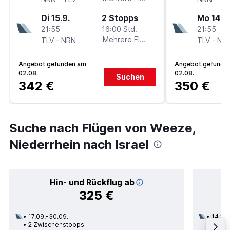
Di 15.9.
2 Stopps
Mo 14.9
21:55
16:00 Std.
21:55
-
Mehrere Fluglinien
-
TLV
NRN
TLV
NR
Angebot gefunden am
Angebot gefunde
02.08.
02.08.
Suchen
342 €
350 €
Suche nach Flügen von Weeze,
Niederrhein nach Israel
Hin- und Rückflug ab
325 €
17.09.-30.09.
14.10.
2 Zwischenstopps
1 Zwi