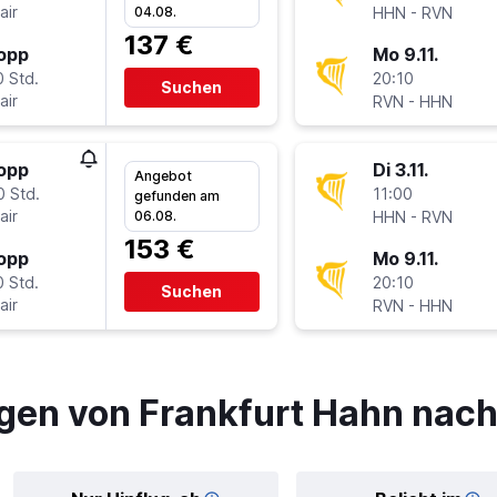
air
-
04.08.
HHN
RVN
137 €
topp
Mo 9.11.
0 Std.
20:10
Suchen
air
-
RVN
HHN
topp
Di 3.11.
Angebot
0 Std.
11:00
gefunden am
air
-
06.08.
HHN
RVN
153 €
topp
Mo 9.11.
0 Std.
20:10
Suchen
air
-
RVN
HHN
gen von Frankfurt Hahn nac