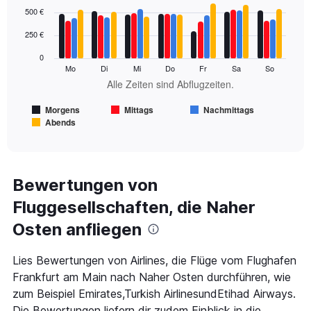
Bar
Chart
500 €
to
graphic.
chart
900.
with
250 €
4
data
0
series.
Mo
Di
Mi
Do
Fr
Sa
So
Alle Zeiten sind Abflugzeiten.
The
chart
Morgens
Mittags
Nachmittags
has
Abends
1
End
of
X
interactive
axis
chart
displaying
Alle
Bewertungen von
Zeiten
Fluggesellschaften, die Naher
sind
Abflugzeiten..
Osten anfliegen
Range:
7
categories.
Lies Bewertungen von Airlines, die Flüge vom Flughafen
The
Frankfurt am Main nach Naher Osten durchführen, wie
chart
zum Beispiel Emirates,Turkish AirlinesundEtihad Airways.
has
Die Bewertungen liefern dir zudem Einblick in die
1