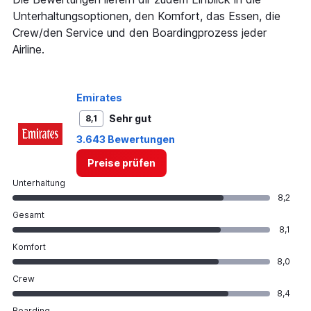
Y
Unterhaltungsoptionen, den Komfort, das Essen, die
axis
Crew/den Service und den Boardingprozess jeder
displaying
Airline.
values.
Range:
0
to
Emirates
750.
Sehr gut
8,1
3.643 Bewertungen
Preise prüfen
Unterhaltung
8,2
Gesamt
8,1
Komfort
8,0
Crew
8,4
Boarding