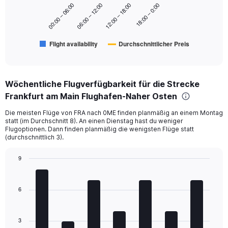
18:00 – 0:00
00:00 – 06:00
06:00 – 12:00
12:00 – 18:00
The
chart
has
Flight availability
Durchschnittlicher Preis
1
End
of
X
interactive
axis
chart
displaying
Wöchentliche Flugverfügbarkeit für die Strecke
categories.
Range:
Frankfurt am Main Flughafen-Naher Osten
6
Die meisten Flüge von FRA nach 0ME finden planmäßig an einem Montag
categories.
statt (im Durchschnitt 8). An einen Dienstag hast du weniger
The
Flugoptionen. Dann finden planmäßig die wenigsten Flüge statt
chart
(durchschnittlich 3).
has
2
9
Y
Bar
Chart
axes
graphic.
chart
displaying
with
6
Avg.
7
Price
bars.
and
Number
3
The