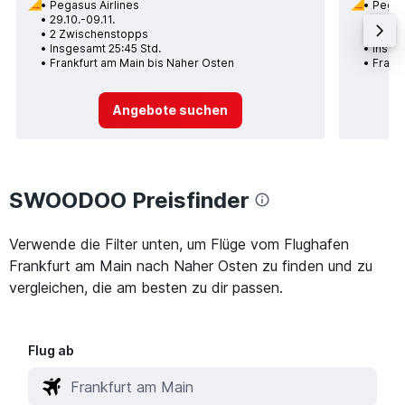
Pegasus Airlines
Pegas
29.10.-09.11.
07.12.
2 Zwischenstopps
1 Zwi
Insgesamt 25:45 Std.
Insges
Frankfurt am Main bis Naher Osten
Frank
Angebote suchen
SWOODOO Preisfinder
Verwende die Filter unten, um Flüge vom Flughafen
Frankfurt am Main nach Naher Osten zu finden und zu
vergleichen, die am besten zu dir passen.
Flug ab