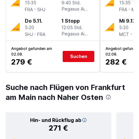
15:35
9:40 Std.
15:35
-
Pegasus Airlines
-
FRA
SHJ
FRA
MC
Do 5.11.
1 Stopp
Mi 9.12.
5:20
12:05 Std.
5:20
-
Pegasus Airlines
-
SHJ
FRA
MCT
FR
Angebot gefunden am
Angebot gefunde
02.08.
02.08.
Suchen
279 €
282 €
Suche nach Flügen von Frankfurt
am Main nach Naher Osten
Hin- und Rückflug ab
271 €