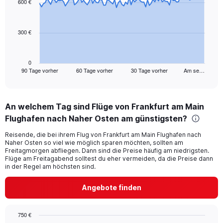
600 €
data
points.
300 €
The
chart
has
1
0
90 Tage vorher
60 Tage vorher
30 Tage vorher
Am se…
X
End
of
axis
interactive
displaying
chart
categories.
An welchem Tag sind Flüge von Frankfurt am Main
Range:
Flughafen nach Naher Osten am günstigsten?
91
categories.
Reisende, die bei ihrem Flug von Frankfurt am Main Flughafen nach
The
Naher Osten so viel wie möglich sparen möchten, sollten am
chart
Freitagmorgen abfliegen. Dann sind die Preise häufig am niedrigsten.
has
Flüge am Freitagabend solltest du eher vermeiden, da die Preise dann
1
in der Regel am höchsten sind.
Y
axis
Angebote finden
displaying
values.
Range:
750 €
0