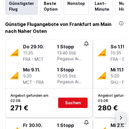
Günstigster
Beste
Nonstop
Last-
Nur
Flug
Option
Minute
Hinf
Günstige Flugangebote von Frankfurt am Main
nach Naher Osten
Do 29.10.
1 Stopp
So 1.11.
11:35
13:40 Std.
15:35
-
Pegasus Airlines
-
FRA
MCT
FRA
SH
Mo 9.11.
1 Stopp
Mi 11.11.
5:20
12:05 Std.
5:20
-
Pegasus Airlines
-
MCT
FRA
SHJ
FR
Angebot gefunden am
Angebot gefunde
02.08.
03.08.
Suchen
271 €
280 €
Fr 30.10.
1 Stopp
Mi 2.12.