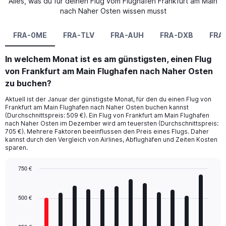
Alles, was du für deinen Flug vom Flughafen Frankfurt am Main
nach Naher Osten wissen musst
FRA-0ME
FRA-TLV
FRA-AUH
FRA-DXB
FRA
In welchem Monat ist es am günstigsten, einen Flug
von Frankfurt am Main Flughafen nach Naher Osten
zu buchen?
Aktuell ist der Januar der günstigste Monat, für den du einen Flug von
Frankfurt am Main Flughafen nach Naher Osten buchen kannst
(Durchschnittspreis: 509 €). Ein Flug von Frankfurt am Main Flughafen
nach Naher Osten im Dezember wird am teuersten (Durchschnittspreis:
705 €). Mehrere Faktoren beeinflussen den Preis eines Flugs. Daher
kannst durch den Vergleich von Airlines, Abflughäfen und Zeiten Kosten
sparen.
750 €
Bar
Chart
graphic.
chart
with
500 €
12
bars.