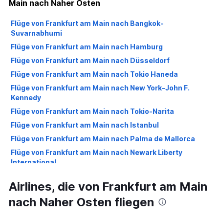
Main nach Naher Osten
Flüge von Frankfurt am Main nach Bangkok-
Suvarnabhumi
Flüge von Frankfurt am Main nach Hamburg
Flüge von Frankfurt am Main nach Düsseldorf
Flüge von Frankfurt am Main nach Tokio Haneda
Flüge von Frankfurt am Main nach New York–John F.
Kennedy
Flüge von Frankfurt am Main nach Tokio-Narita
Flüge von Frankfurt am Main nach Istanbul
Flüge von Frankfurt am Main nach Palma de Mallorca
Flüge von Frankfurt am Main nach Newark Liberty
International
Flüge von Frankfurt am Main nach Bangkok Dong Muang
Airlines, die von Frankfurt am Main
Flüge von Frankfurt am Main nach London Gatwick
nach Naher Osten fliegen
Flüge von Frankfurt am Main nach Oslo-Gardermoen
Flüge von Frankfurt am Main nach London Luton