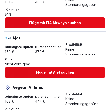
151 €
406 €
Stornierungsgebühr
Flüge von Frankfurt am Main nach Florenz
Pünktlich
Flüge von Frankfurt Hahn nach Hamburg
81%
Flüge von Frankfurt am Main nach Hanoi
Flüge mit ITA Airways suchen
Flüge von Frankfurt am Main nach Mexiko-Stadt
Flüge von Frankfurt am Main nach Mailand Malpensa
Ajet
Flexibilität
Günstigste Option
Durchschnittlich
Keine
153 €
372 €
Stornierungsgebühr
Pünktlich
Nicht verfügbar
Flüge mit Ajet suchen
Aegean Airlines
Flexibilität
Günstigste Option
Durchschnittlich
Keine
162 €
444 €
Stornierungsgebühr
Pünktlich