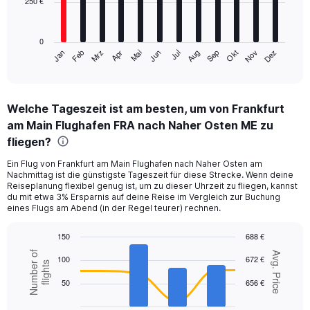
250 €
The
chart
has
0
1
Mrz
Jun
Sep
Dez
Jan
Apr
Jul
Okt
Feb
Mai
Aug
Nov
X
End
of
axis
interactive
displaying
chart
categories.
Welche Tageszeit ist am besten, um von Frankfurt
Range:
am Main Flughafen FRA nach Naher Osten ME zu
12
categories.
fliegen?
The
chart
Ein Flug von Frankfurt am Main Flughafen nach Naher Osten am
Nachmittag ist die günstigste Tageszeit für diese Strecke. Wenn deine
has
Reiseplanung flexibel genug ist, um zu dieser Uhrzeit zu fliegen, kannst
1
du mit etwa 3% Ersparnis auf deine Reise im Vergleich zur Buchung
Y
eines Flugs am Abend (in der Regel teurer) rechnen.
axis
displaying
150
688 €
values.
Combination
Chart
Number of
Range:
Avg. Price
100
672 €
graphic.
chart
flights
0
with
to
50
656 €
2
750.
data
series.