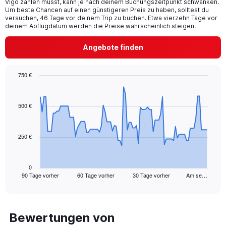
Vigo zahlen musst, kann je nach deinem Buchungszeitpunkt schwanken.
Um beste Chancen auf einen günstigeren Preis zu haben, solltest du
versuchen, 46 Tage vor deinem Trip zu buchen. Etwa vierzehn Tage vor
deinem Abflugdatum werden die Preise wahrscheinlich steigen.
Angebote finden
750 €
Chart
Chart
graphic.
with
91
500 €
data
points.
250 €
The
chart
has
1
0
90 Tage vorher
60 Tage vorher
30 Tage vorher
Am se…
X
End
of
axis
interactive
displaying
chart
categories.
Range:
Bewertungen von
91