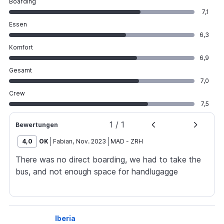
Boarding
7,1
Essen
6,3
Komfort
6,9
Gesamt
7,0
Crew
7,5
1
/
1
Bewertungen
4,0
OK
Fabian
,
Nov. 2023
MAD
-
ZRH
There was no direct boarding, we had to take the
bus, and not enough space for handlugagge
Iberia