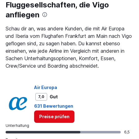
Fluggesellschaften, die Vigo
categories.
The
anfliegen
chart
has
1
Schau dir an, was andere Kunden, die mit Air Europa
Y
und Iberia vom Flughafen Frankfurt am Main nach Vigo
axis
geflogen sind, zu sagen haben. Du kannst ebenso
displaying
einsehen, wie jede Airline im Vergleich mit anderen in
values.
Range:
Sachen Unterhaltungsoptionen, Komfort, Essen,
0
Crew/Service und Boarding abschneidet.
to
750.
Air Europa
Gut
7,0
631 Bewertungen
Preise prüfen
Unterhaltung
6,5