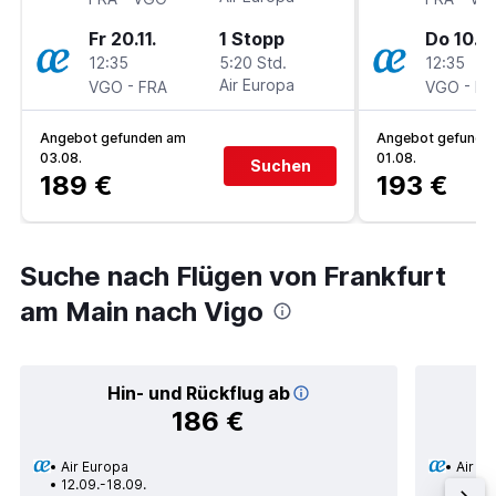
Fr 20.11.
1 Stopp
Do 10.9.
12:35
5:20 Std.
12:35
-
Air Europa
-
VGO
FRA
VGO
FR
Angebot gefunden am
Angebot gefunde
03.08.
01.08.
Suchen
189 €
193 €
Suche nach Flügen von Frankfurt
am Main nach Vigo
Hin- und Rückflug ab
186 €
Air Europa
Air E
12.09.-18.09.
19.08.