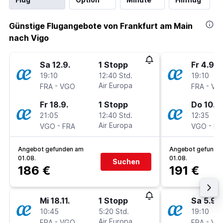
Günstige Flugangebote von Frankfurt am Main
nach Vigo
Sa 12.9.
1 Stopp
Fr 4.9.
19:10
12:40 Std.
19:10
-
Air Europa
-
FRA
VGO
FRA
VG
Fr 18.9.
1 Stopp
Do 10.9.
21:05
12:40 Std.
12:35
-
Air Europa
-
VGO
FRA
VGO
FR
Angebot gefunden am
Angebot gefunde
01.08.
01.08.
Suchen
186 €
191 €
Mi 18.11.
1 Stopp
Sa 5.9.
10:45
5:20 Std.
19:10
-
Air Europa
-
FRA
VGO
FRA
VG