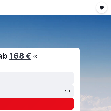
 ab
168 €