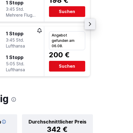
198 €
1 Stopp
So 23.8
3:45 Std.
18:40
Suchen
Mehrere Fluglinien
-
LEJ
GO
1 Stopp
Fr 21.8.
Angebot
3:45 Std.
6:05
gefunden am
Lufthansa
-
06.08.
GOT
L
200 €
1 Stopp
Di 25.8.
5:05 Std.
6:10
Suchen
Lufthansa
-
LEJ
GO
ig
m
Durchschnittlicher Preis
342 €