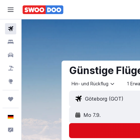
Flüge
Hotels
Mietwagen
Günstige Flüg
Pauschalreisen
Explore
Hin- und Rückflug
1 Erw
Trips
Mo 7.9.
Deutsch
Feedback