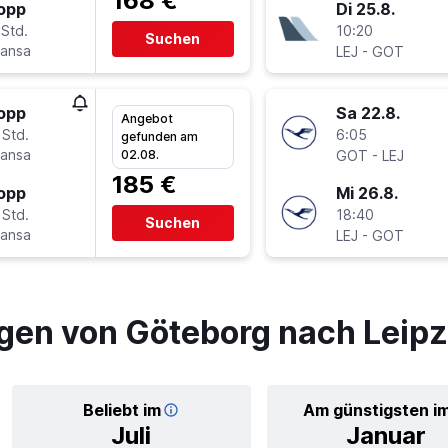
168 €
topp
Di 25.8.
 Std.
10:20
Suchen
hansa
-
LEJ
GOT
topp
Sa 22.8.
Angebot
 Std.
6:05
gefunden am
hansa
-
02.08.
GOT
LEJ
185 €
topp
Mi 26.8.
 Std.
18:40
Suchen
hansa
-
LEJ
GOT
gen von Göteborg nach Leipz
Beliebt im
Am günstigsten i
Juli
Januar