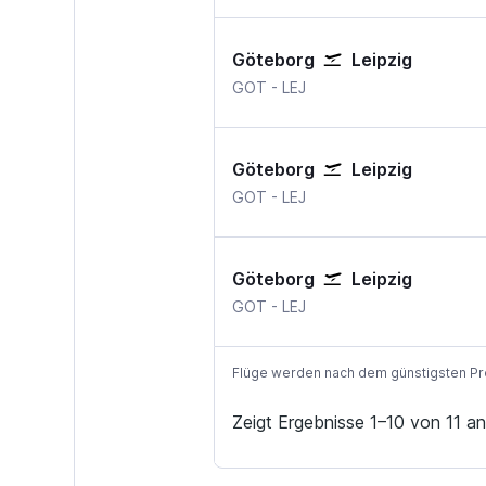
Göteborg
Leipzig
Göteborg Landvetter
Leipzig Halle
GOT
-
LEJ
Göteborg
Leipzig
Göteborg Landvetter
Leipzig Halle
GOT
-
LEJ
Göteborg
Leipzig
Göteborg Landvetter
Leipzig Halle
GOT
-
LEJ
Flüge werden nach dem günstigsten Preis
Zeigt Ergebnisse 1–10 von 11 an