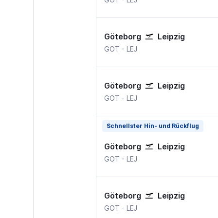
Göteborg
Leipzig
Göteborg Landvetter
Leipzig Halle
GOT
-
LEJ
Göteborg
Leipzig
Göteborg Landvetter
Leipzig Halle
GOT
-
LEJ
Schnellster Hin- und Rückflug
Göteborg
Leipzig
Göteborg Landvetter
Leipzig Halle
GOT
-
LEJ
Göteborg
Leipzig
Göteborg Landvetter
Leipzig Halle
GOT
-
LEJ