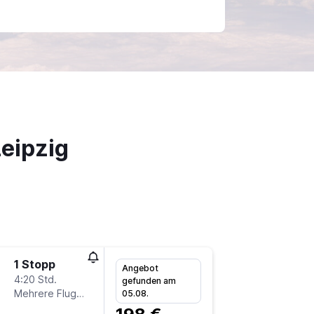
eipzig
1 Stopp
Do 20.8
Angebot
4:20 Std.
19:05
gefunden am
Mehrere Fluglinien
-
05.08.
GOT
L