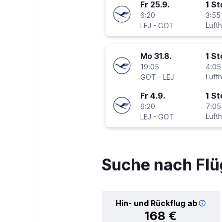
Fr 25.9.
1 S
6:20
3:55
-
Luft
LEJ
GOT
Mo 31.8.
1 S
19:05
4:05
-
Luft
GOT
LEJ
Fr 4.9.
1 S
6:20
7:05
-
Luft
LEJ
GOT
Suche nach Flü
Hin- und Rückflug ab
168 €