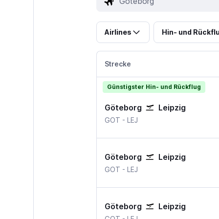
Airlines
Hin- und Rückfl
Strecke
Günstigster Hin- und Rückflug
Göteborg
Leipzig
Göteborg Landvetter
Leipzig Halle
GOT
-
LEJ
Göteborg
Leipzig
Göteborg Landvetter
Leipzig Halle
GOT
-
LEJ
Göteborg
Leipzig
Göteborg Landvetter
Leipzig Halle
GOT
-
LEJ