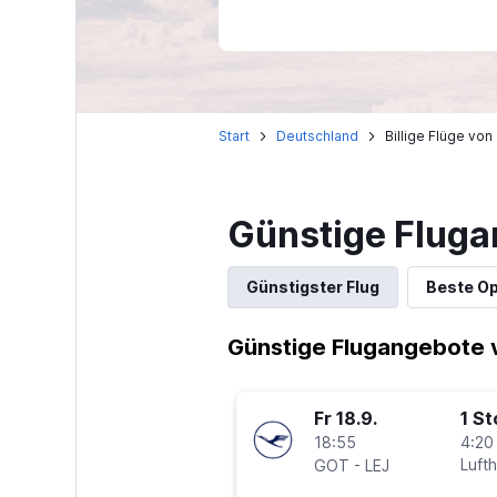
Start
Deutschland
Billige Flüge vo
Günstige Fluga
Günstigster Flug
Beste Op
Günstige Flugangebote 
Fr 18.9.
1 S
18:55
4:20
-
Luft
GOT
LEJ