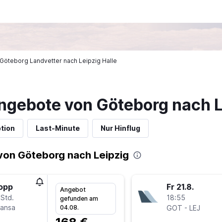
n Göteborg Landvetter nach Leipzig Halle
ngebote von Göteborg nach L
tion
Last-Minute
Nur Hinflug
von Göteborg nach Leipzig
topp
Fr 21.8.
Angebot
 Std.
18:55
gefunden am
hansa
-
04.08.
GOT
LEJ