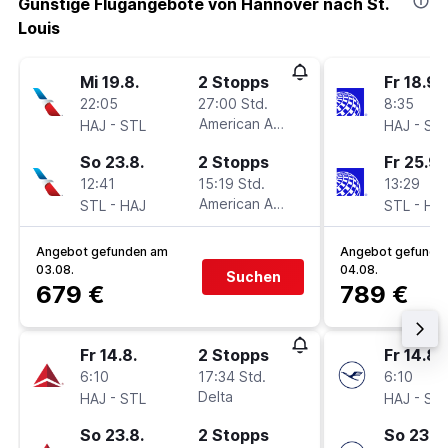
Günstige Flugangebote von Hannover nach St.
Louis
Mi 19.8.
2 Stopps
Fr 18.9.
22:05
27:00 Std.
8:35
-
American Airlines
-
HAJ
STL
HAJ
ST
So 23.8.
2 Stopps
Fr 25.9.
12:41
15:19 Std.
13:29
-
American Airlines
-
STL
HAJ
STL
HA
Angebot gefunden am
Angebot gefunde
03.08.
04.08.
Suchen
679 €
789 €
Fr 14.8.
2 Stopps
Fr 14.8.
6:10
17:34 Std.
6:10
-
Delta
-
HAJ
STL
HAJ
ST
So 23.8.
2 Stopps
So 23.8.