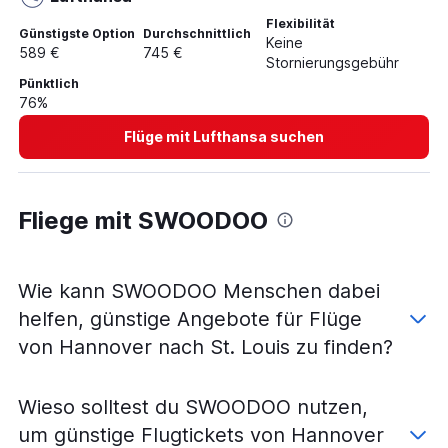
Flüge von Hamburg nach Springfield
Flexibilität
Flüge von Nürnberg nach St. Louis
Günstigste Option
Durchschnittlich
Keine
589 €
745 €
Flüge von Leipzig nach Kansas City
Stornierungsgebühr
Pünktlich
Flüge von Dresden nach Kansas City
76%
Flüge von Köln nach Kansas City
Flüge mit Lufthansa suchen
Flüge von Berlin nach Kansas City
Flüge von Nürnberg nach Kansas City
Flüge von Bremen nach St. Louis
Fliege mit SWOODOO
Flüge von Dresden nach St. Louis
Flüge von Berlin nach Springfield
Flüge von Dortmund nach Kansas City
Wie kann SWOODOO Menschen dabei
Flüge von Dortmund nach St. Louis
helfen, günstige Angebote für Flüge
Flüge von Bremen nach Kansas City
von Hannover nach St. Louis zu finden?
Flüge von Paderborn nach St. Louis
Flüge von München nach Branson
Wieso solltest du SWOODOO nutzen,
um günstige Flugtickets von Hannover