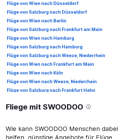
Flüge von Wien nach Düsseldorf
Flüge von Salzburg nach Düsseldorf
Flüge von Wien nach Berlin
Flüge von Salzburg nach Frankfurt am Main
Flüge von Wien nach Hamburg
Flüge von Salzburg nach Hamburg
Flüge von Salzburg nach Weeze, Niederrhein
Flüge von Wien nach Frankfurt am Main
Flüge von Wien nach Köln
Flüge von Wien nach Weeze, Niederrhein
Flüge von Salzburg nach Frankfurt Hahn
Flüge von Salzburg nach Berlin
Fliege mit SWOODOO
Flüge von Wien nach Stuttgart
Flüge von Wien nach München
Flüge von Graz nach Düsseldorf
Wie kann SWOODOO Menschen dabei
Flüge von Wien nach Hannover
helfen, günstige Angebote für Flüge