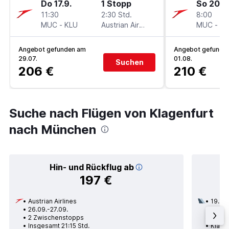
Do 17.9.
1 Stopp
So 20.9
11:30
2:30 Std.
8:00
MUC
-
KLU
Austrian Airlines
MUC
-
KL
Angebot gefunden am
Angebot gefunde
29.07.
01.08.
Suchen
206 €
210 €
Suche nach Flügen von Klagenfurt
nach München
Hin- und Rückflug ab
197 €
Austrian Airlines
19.08.
26.09.-27.09.
2 Zwi
2 Zwischenstopps
Insge
Insgesamt 21:15 Std.
Klage