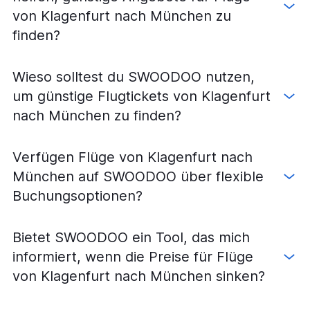
Flüge von Wien nach Bremen
von Klagenfurt nach München zu
Flüge von Wien nach Frankfurt Hahn
finden?
Flüge von Graz nach Frankfurt am Main
Flüge von Salzburg nach Köln
Wieso solltest du SWOODOO nutzen,
Flüge von Wien nach Dresden
um günstige Flugtickets von Klagenfurt
Flüge von Graz nach Hamburg
nach München zu finden?
Flüge von Graz nach Berlin
Flüge von Wien nach Leipzig
Verfügen Flüge von Klagenfurt nach
Flüge von Graz nach München
München auf SWOODOO über flexible
Flüge von Linz nach Hamburg
Buchungsoptionen?
Flüge von Graz nach Frankfurt Hahn
Flüge von Linz nach Frankfurt am Main
Bietet SWOODOO ein Tool, das mich
Flüge von Graz nach Köln
informiert, wenn die Preise für Flüge
Flüge von Wien nach Nürnberg
von Klagenfurt nach München sinken?
Flüge von Graz nach Weeze, Niederrhein
Flüge von Wien nach Münster