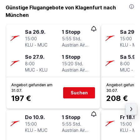
Günstige Flugangebote von Klagenfurt nach
München
Sa 26.9.
1 Stopp
Sa 29.8
15:00
5:55 Std.
15:00
KLU
-
MUC
Austrian Airlines
KLU
-
MU
So 27.9.
1 Stopp
Sa 5.9.
8:00
15:20 Std.
8:00
MUC
-
KLU
Austrian Airlines
MUC
-
KL
Angebot gefunden am
Angebot gefunde
31.07.
30.07.
Suchen
197 €
208 €
Do 10.9.
1 Stopp
Fr 18.9.
15:00
5:55 Std.
15:00
KLU
-
MUC
Austrian Airlines
KLU
-
MU