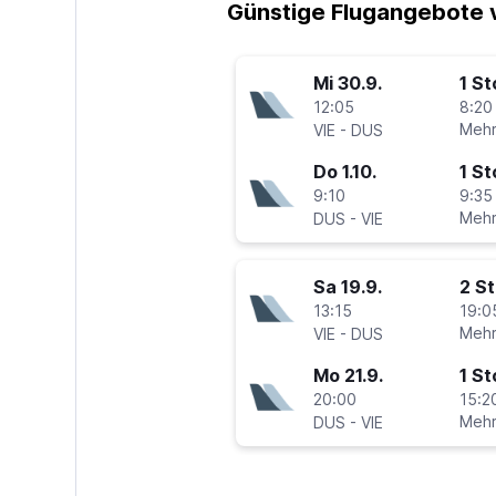
Günstige Flugangebote 
Mi 30.9.
1 S
12:05
8:20
-
Mehr
VIE
DUS
Do 1.10.
1 S
9:10
9:35
-
Mehr
DUS
VIE
Sa 19.9.
2 S
13:15
19:0
-
Mehr
VIE
DUS
Mo 21.9.
1 S
20:00
15:2
-
Mehr
DUS
VIE