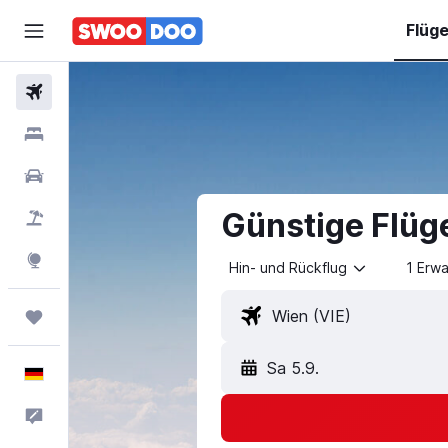
Flüg
Flüge
Hotels
Mietwagen
Günstige Flüg
Pauschalreisen
Explore
Hin- und Rückflug
1 Erw
Trips
Sa 5.9.
Deutsch
Feedback