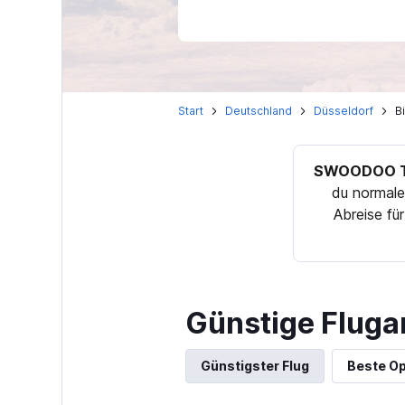
Start
Deutschland
Düsseldorf
B
SWOODOO T
du normale
Abreise fü
Günstige Fluga
Günstigster Flug
Beste Op