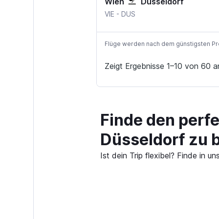
Wien
Düsseldorf
Wien-Schwechat
Düsseldorf
VIE
-
DUS
Flüge werden nach dem günstigsten Preis
Zeigt Ergebnisse 1–10 von 60 a
Finde den perf
Düsseldorf zu 
Ist dein Trip flexibel? Finde in