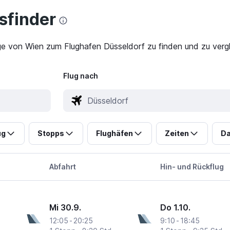
finder
ge von Wien zum Flughafen Düsseldorf zu finden und zu vergl
Flug nach
ug
Stopps
Flughäfen
Zeiten
Da
Abfahrt
Hin- und Rückflug
Mi 30.9.
Do 1.10.
12:05
-
20:25
9:10
-
18:45