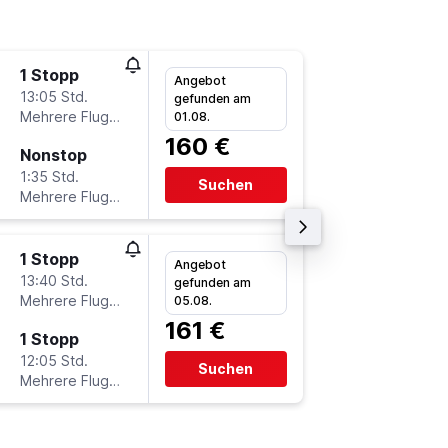
1 Stopp
Do 15.1
Angebot
13:05 Std.
15:15
gefunden am
Mehrere Fluglinien
-
01.08.
VIE
DU
160 €
Nonstop
So 18.1
1:35 Std.
21:00
Suchen
Mehrere Fluglinien
-
DUS
VI
1 Stopp
Sa 19.9
Angebot
13:40 Std.
19:50
gefunden am
Mehrere Fluglinien
-
05.08.
VIE
DU
161 €
1 Stopp
Mi 30.9
12:05 Std.
6:00
Suchen
Mehrere Fluglinien
-
DUS
VI