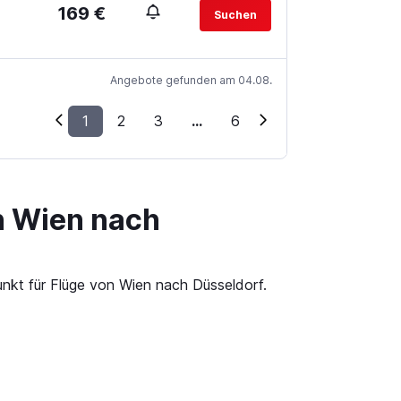
169 €
Suchen
Angebote gefunden am 04.08.
1
2
3
...
6
n Wien nach
unkt für Flüge von Wien nach Düsseldorf.