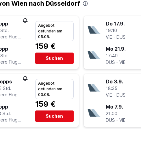
von Wien nach Düsseldorf
topp
Do 17.9.
Angebot
 Std.
19:10
gefunden am
ere Fluglinien
-
05.08.
VIE
DUS
159 €
topp
Mo 21.9.
 Std.
17:40
Suchen
ere Fluglinien
-
DUS
VIE
topps
Do 3.9.
Angebot
5 Std.
18:35
gefunden am
ere Fluglinien
-
03.08.
VIE
DUS
159 €
topp
Mo 7.9.
0 Std.
21:00
Suchen
ere Fluglinien
-
DUS
VIE