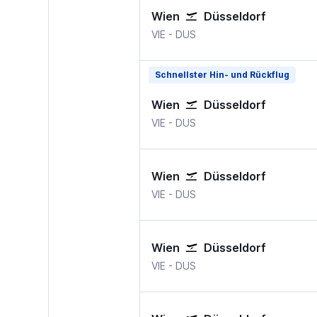
Wien
Düsseldorf
Wien-Schwechat
Düsseldorf
VIE
-
DUS
Schnellster Hin- und Rückflug
Wien
Düsseldorf
Wien-Schwechat
Düsseldorf
VIE
-
DUS
Wien
Düsseldorf
Wien-Schwechat
Düsseldorf
VIE
-
DUS
Wien
Düsseldorf
Wien-Schwechat
Düsseldorf
VIE
-
DUS