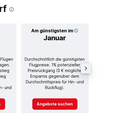
rf
Am günstigsten im
Durchschnitt
Januar
22
 Flügen
Durchschnittlich die günstigsten
Durchschnitt
agen.
Flugpreise. 1% potenzieller
Rückflug in
stieg
Preisrückgang (3 € mögliche
tieg
Ersparnis gegenüber dem
Durchschnittspreis für Hin- und
in- und
Rückflug).
n
Angebote suchen
Angebot