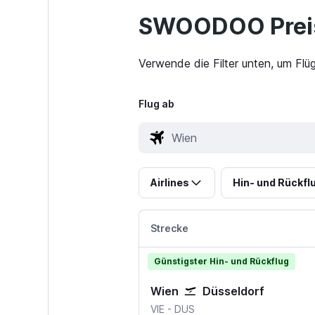
SWOODOO Preis
Verwende die Filter unten, um Flü
Flug ab
Airlines
Hin- und Rückfl
Strecke
Günstigster Hin- und Rückflug
Wien
Düsseldorf
Wien-Schwechat
Düsseldorf
VIE
-
DUS