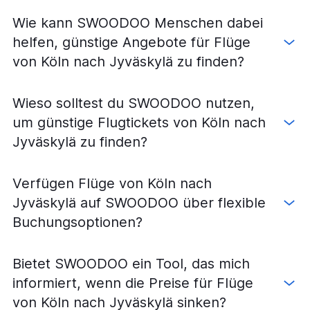
Flüge von München nach Kittilä
Wie kann SWOODOO Menschen dabei
Flüge von Hamburg nach Rovaniemi
helfen, günstige Angebote für Flüge
Flüge von Bremen nach Helsinki
von Köln nach Jyväskylä zu finden?
Flüge von Frankfurt am Main nach Kittilä
Flüge von Frankfurt am Main nach Ivalo
Wieso solltest du SWOODOO nutzen,
Flüge von Hannover nach Helsinki
um günstige Flugtickets von Köln nach
Flüge von Leipzig nach Helsinki
Jyväskylä zu finden?
Flüge von Hamburg nach Tampere
Flüge von Dortmund nach Helsinki
Verfügen Flüge von Köln nach
Flüge von Berlin nach Oulu
Jyväskylä auf SWOODOO über flexible
Flüge von Düsseldorf nach Ivalo
Buchungsoptionen?
Flüge von Köln nach Rovaniemi
Flüge von Nürnberg nach Helsinki
Bietet SWOODOO ein Tool, das mich
Flüge von Karlsruhe nach Helsinki
informiert, wenn die Preise für Flüge
Flüge von München nach Oulu
von Köln nach Jyväskylä sinken?
Flüge von Stuttgart nach Rovaniemi