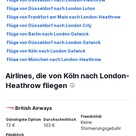
Flüge von Düsseldorf nach London Luton
Flüge von Frankfurt am Main nach London-Heathrow
Flüge von Düsseldorf nach London City
Flüge von Berlin nach London Gatwick
Flüge von Düsseldorf nach London Gatwick
Flüge von Köln nach London Gatwick
Flüge von München nach London-Heathrow
Flüge von Frankfurt am Main nach London City
Airlines, die von Köln nach London-
Flüge von Düsseldorf nach Southend On Sea
Heathrow fliegen
Flüge von Berlin nach London Stansted
Flüge von Frankfurt Hahn nach London Luton
Flüge von Stuttgart nach London-Heathrow
British Airways
Flüge von München nach London Gatwick
Flexibilität
Flüge von Weeze, Niederrhein nach London Stansted
Günstigste Option
Durchschnittlich
Keine
72 €
163 €
Flüge von Frankfurt Hahn nach London Gatwick
Stornierungsgebühr
Pünktlich
Flüge von Stuttgart nach London Gatwick