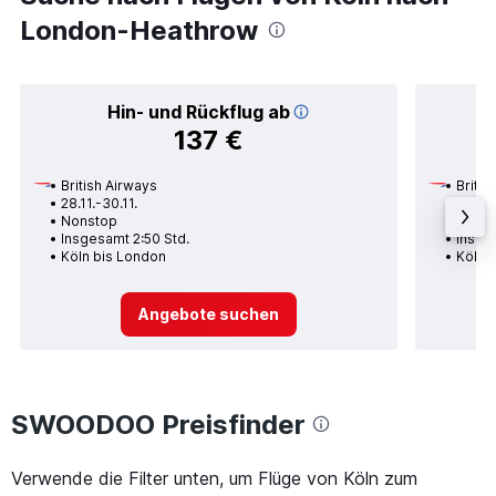
London-Heathrow
Hin- und Rückflug ab
137 €
British Airways
Britis
28.11.-30.11.
26.11.
Nonstop
Nons
Insgesamt 2:50 Std.
Insge
Köln bis London
Köln 
Angebote suchen
SWOODOO Preisfinder
Verwende die Filter unten, um Flüge von Köln zum