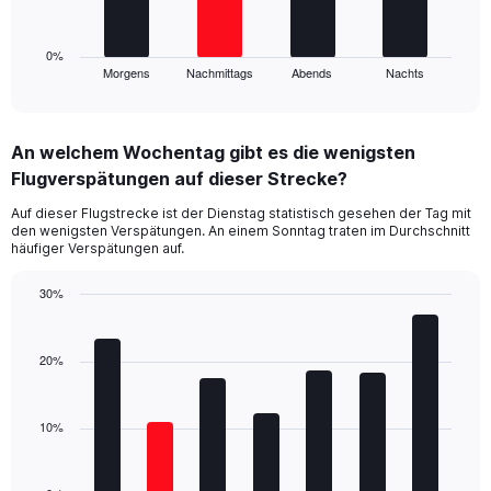
to
chart
150.
has
1
0%
Morgens
Nachmittags
Abends
Nachts
X
End
of
axis
interactive
displaying
chart
categories.
An welchem Wochentag gibt es die wenigsten
Range:
Flugverspätungen auf dieser Strecke?
4
categories.
Auf dieser Flugstrecke ist der Dienstag statistisch gesehen der Tag mit
The
den wenigsten Verspätungen. An einem Sonntag traten im Durchschnitt
chart
häufiger Verspätungen auf.
has
1
30%
Y
Bar
Chart
axis
graphic.
chart
displaying
with
20%
values.
7
Range:
bars.
0
10%
to
The
30.
chart
has