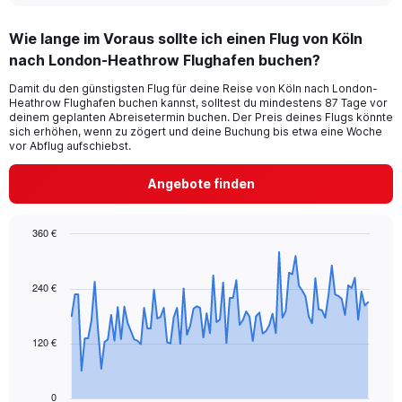
displaying
chart
categories.
Wie lange im Voraus sollte ich einen Flug von Köln
Range:
nach London-Heathrow Flughafen buchen?
2
categories.
Damit du den günstigsten Flug für deine Reise von Köln nach London-
The
Heathrow Flughafen buchen kannst, solltest du mindestens 87 Tage vor
chart
deinem geplanten Abreisetermin buchen. Der Preis deines Flugs könnte
has
sich erhöhen, wenn zu zögert und deine Buchung bis etwa eine Woche
1
vor Abflug aufschiebst.
Y
axis
Angebote finden
displaying
values.
Range:
360 €
0
Chart
Chart
to
graphic.
with
24.
91
240 €
data
points.
120 €
The
chart
has
1
0