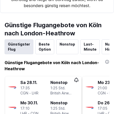
besonders günstig reisen möchtest.
Günstige Flugangebote von Köln
nach London-Heathrow
Günstigster
Beste
Nonstop
Last-
Nur
Flug
Option
Minute
Hinf
Günstige Flugangebote von Köln nach London-
Heathrow
Sa 28.11.
Nonstop
Mo 23.11
17:35
1:25 Std.
21:00
CGN
-
LHR
British Airways
CGN
-
LH
Mo 30.11.
Nonstop
Do 26.11
17:10
1:25 Std.
17:05
LHR
-
CGN
British Airways
LHR
-
CG