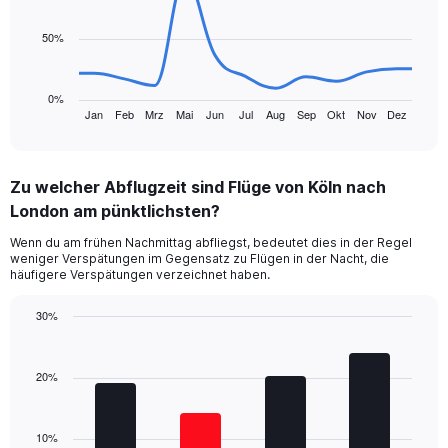
data
points.
50%
The
chart
has
0%
1
Jan
Feb
Mrz
Mai
Jun
Jul
Aug
Sep
Okt
Nov
Dez
End
of
X
interactive
axis
chart
displaying
Zu welcher Abflugzeit sind Flüge von Köln nach
categories.
Range:
London am pünktlichsten?
13
Wenn du am frühen Nachmittag abfliegst, bedeutet dies in der Regel
categories.
weniger Verspätungen im Gegensatz zu Flügen in der Nacht, die
The
häufigere Verspätungen verzeichnet haben.
chart
has
30%
1
Bar
Y
Chart
graphic.
chart
axis
with
20%
displaying
4
values.
bars.
Range:
0
10%
The