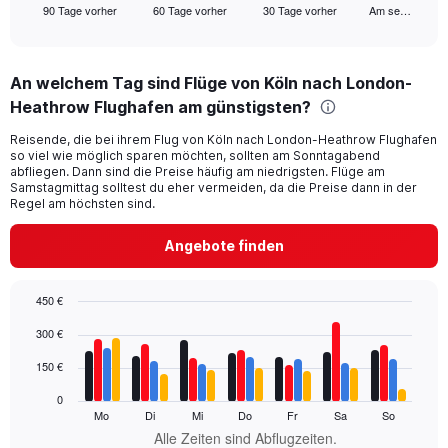
90 Tage vorher
60 Tage vorher
30 Tage vorher
Am se…
X
End
of
axis
interactive
displaying
chart
categories.
An welchem Tag sind Flüge von Köln nach London-
Range:
Heathrow Flughafen am günstigsten?
91
categories.
Reisende, die bei ihrem Flug von Köln nach London-Heathrow Flughafen
The
so viel wie möglich sparen möchten, sollten am Sonntagabend
chart
abfliegen. Dann sind die Preise häufig am niedrigsten. Flüge am
has
Samstagmittag solltest du eher vermeiden, da die Preise dann in der
1
Regel am höchsten sind.
Y
axis
Angebote finden
displaying
values.
Range:
450 €
0
Bar
Chart
300 €
to
graphic.
chart
360.
with
150 €
4
data
0
series.
Mo
Di
Mi
Do
Fr
Sa
So
Alle Zeiten sind Abflugzeiten.
The