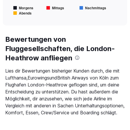
chart
Morgens
Mittags
Nachmittags
has
Abends
1
End
of
X
interactive
axis
chart
displaying
Alle
Bewertungen von
Zeiten
Fluggesellschaften, die London-
sind
Abflugzeiten..
Heathrow anfliegen
Range:
7
categories.
Lies dir Bewertungen bisheriger Kunden durch, die mit
The
Lufthansa,EurowingsundBritish Airways von Köln zum
chart
Flughafen London-Heathrow geflogen sind, um deine
has
Entscheidung zu unterstützen. Du hast außerdem die
1
Y
Möglichkeit, dir anzusehen, wie sich jede Airline im
axis
Vergleich mit anderen in Sachen Unterhaltungsoptionen,
displaying
Komfort, Essen, Crew/Service und Boarding schlägt.
values.
Range:
0