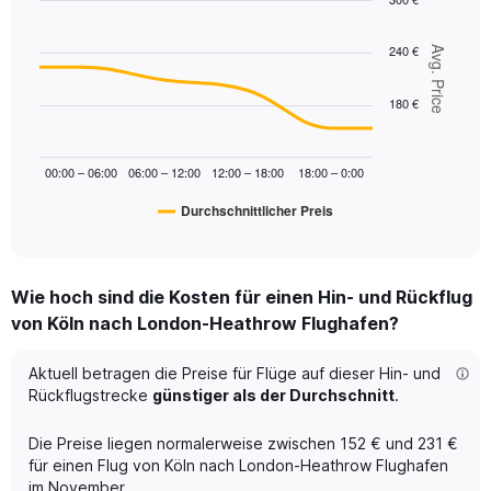
axis
Line
Chart
displaying
graphic.
chart
240 €
values.
Avg. Price
with
Range:
6
data
0
180 €
points.
to
240.
The
00:00 – 06:00
06:00 – 12:00
12:00 – 18:00
18:00 – 0:00
chart
has
Durchschnittlicher Preis
1
End
of
X
interactive
axis
chart
displaying
Wie hoch sind die Kosten für einen Hin- und Rückflug
categories.
Range:
von Köln nach London-Heathrow Flughafen?
6
categories.
Aktuell betragen die Preise für Flüge auf dieser Hin- und
The
Rückflugstrecke
günstiger als der Durchschnitt
.
chart
has
Die Preise liegen normalerweise zwischen 152 € und 231 €
1
Y
für einen Flug von Köln nach London-Heathrow Flughafen
axis
im November.