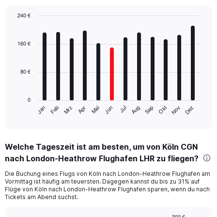
240 €
Bar
Chart
graphic.
chart
with
160 €
12
bars.
80 €
The
chart
has
0
1
Mrz
Jun
Sep
Dez
Jan
Apr
Jul
Okt
Feb
Mai
Aug
Nov
X
End
of
axis
interactive
displaying
chart
categories.
Welche Tageszeit ist am besten, um von Köln CGN
Range:
nach London-Heathrow Flughafen LHR zu fliegen?
12
categories.
Die Buchung eines Flugs von Köln nach London-Heathrow Flughafen am
The
Vormittag ist häufig am teuersten. Dagegen kannst du bis zu 31% auf
chart
Flüge von Köln nach London-Heathrow Flughafen sparen, wenn du nach
has
Tickets am Abend suchst.
1
Y
300 €