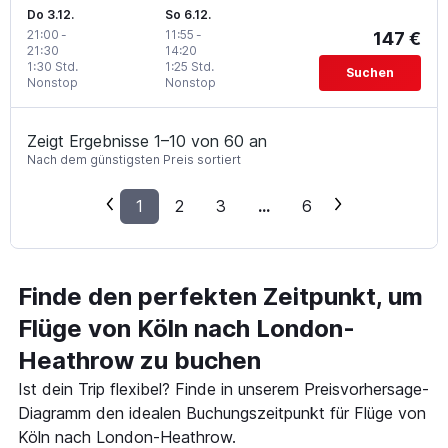
Do 3.12.
So 6.12.
21:00
-
11:55
-
147 €
21:30
14:20
1:30 Std.
1:25 Std.
Suchen
Nonstop
Nonstop
Zeigt Ergebnisse 1–10 von 60 an
Nach dem günstigsten Preis sortiert
1
2
3
...
6
Finde den perfekten Zeitpunkt, um
Flüge von Köln nach London-
Heathrow zu buchen
Ist dein Trip flexibel? Finde in unserem Preisvorhersage-
Diagramm den idealen Buchungszeitpunkt für Flüge von
Köln nach London-Heathrow.