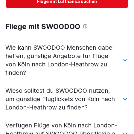
Flüge mit Lufthansa suchen
Flüge von Stuttgart nach London City
Flüge von Köln nach London City
Fliege mit SWOODOO
Flüge von Karlsruhe nach London Stansted
Flüge von Stuttgart nach London Stansted
Flüge von Köln nach London Luton
Wie kann SWOODOO Menschen dabei
Flüge von München nach Southend On Sea
helfen, günstige Angebote für Flüge
Flüge von Stuttgart nach London Luton
von Köln nach London-Heathrow zu
Flüge von Nürnberg nach London Stansted
finden?
Flüge von Frankfurt am Main nach London Stansted
Flüge von Nürnberg nach London City
Wieso solltest du SWOODOO nutzen,
Flüge von Nürnberg nach London-Heathrow
um günstige Flugtickets von Köln nach
Flüge von Nürnberg nach London Gatwick
London-Heathrow zu finden?
Flüge von Nürnberg nach London Luton
Verfügen Flüge von Köln nach London-
Heathrow auf SWOODOO über flexible