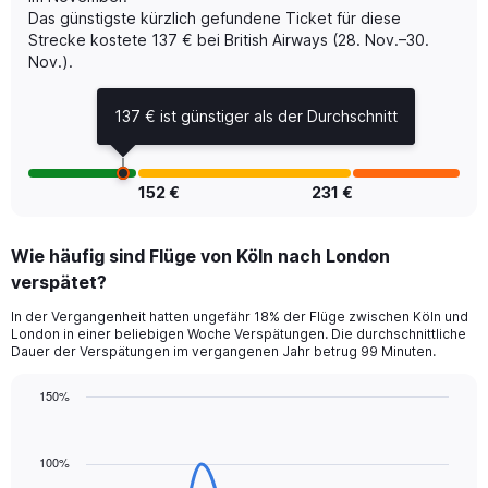
displaying
Das günstigste kürzlich gefundene Ticket für diese
Avg.
Strecke kostete 137 € bei British Airways (28. Nov.–30.
Price.
Nov.).
Range:
120
137 € ist günstiger als der Durchschnitt
to
300.
152 €
231 €
Wie häufig sind Flüge von Köln nach London
verspätet?
In der Vergangenheit hatten ungefähr 18% der Flüge zwischen Köln und
London in einer beliebigen Woche Verspätungen. Die durchschnittliche
Dauer der Verspätungen im vergangenen Jahr betrug 99 Minuten.
150%
Line
Chart
graphic.
chart
with
100%
13