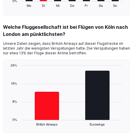
1
0%
Mo
Di
Mi
Do
Fr
Sa
So
X
End
of
axis
interactive
displaying
chart
categories.
Welche Fluggesellschaft ist bei Flügen von Köln nach
Range:
London am pünktlichsten?
7
categories.
Unsere Daten zeigen, dass British Airways auf dieser Flugstrecke im
The
letzten Jahr die wenigsten Verspätungen hatte. Die Verspätungen haben
chart
nur etwa 13% der Flüge dieser Airline betroffen.
has
1
24%
Y
Bar
Chart
axis
graphic.
chart
displaying
with
16%
values.
2
Range:
bars.
0
8%
to
The
30.
chart
has
1
0%
British Airways
Eurowings
X
End
of
axis
interactive