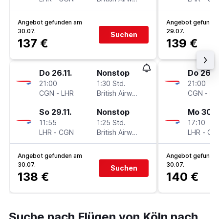
Angebot gefunden am
Angebot gefunde
30.07.
29.07.
Suchen
137 €
139 €
Do 26.11.
Nonstop
Do 26.11
21:00
1:30 Std.
21:00
CGN
-
LHR
British Airways
CGN
-
LH
So 29.11.
Nonstop
Mo 30.11
11:55
1:25 Std.
17:10
LHR
-
CGN
British Airways
LHR
-
CG
Angebot gefunden am
Angebot gefunde
30.07.
30.07.
Suchen
138 €
140 €
Suche nach Flügen von Köln nach