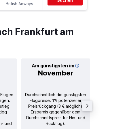
Suchen
British Airways
-
FRA
LH
ch Frankfurt am
Am günstigsten im
Durchschnitt
November
21
 Flügen
Durchschnittlich die günstigsten
Durchschnitt
agen.
Flugpreise. 1% potenzieller
Rückflug in
stieg
Preisrückgang (3 € mögliche
tieg
Ersparnis gegenüber dem
Durchschnittspreis für Hin- und
in- und
Rückflug).