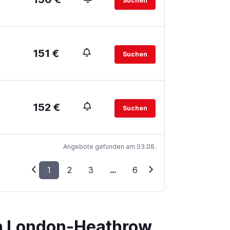
Suchen
151 €
Suchen
152 €
Suchen
Angebote gefunden am 03.08.
1
2
3
...
6
on London-Heathrow