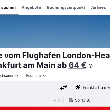
e suchen
Angebote
Buchungszeitpunkt
Airlines
e vom Flughafen London-He
nkfurt am Main ab
64 €
achsener
Economy
So 13.9.