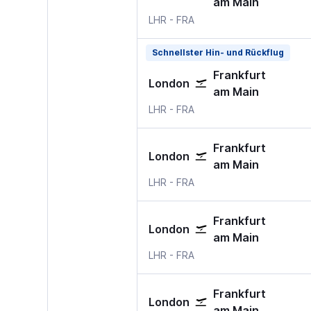
am Main
LHR
-
FRA
Schnellster Hin- und Rückflug
Frankfurt
London
am Main
LHR
-
FRA
Frankfurt
London
am Main
LHR
-
FRA
Frankfurt
London
am Main
LHR
-
FRA
Frankfurt
London
am Main