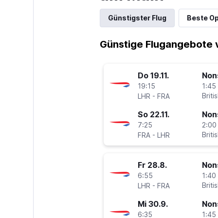
Günstigster Flug
Beste Op
Günstige Flugangebote 
Do 19.11.
Non
19:15
1:45 
-
Briti
LHR
FRA
So 22.11.
Non
7:25
2:00
-
Briti
FRA
LHR
Fr 28.8.
Non
6:55
1:40 
-
Briti
LHR
FRA
Mi 30.9.
Non
6:35
1:45 