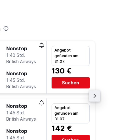
n
Nonstop
Mi 28.1
Angebot
1:40 Std.
15:30
gefunden am
British Airways
-
31.07.
LHR
FR
130 €
Nonstop
Di 3.11.
1:45 Std.
20:10
Suchen
British Airways
-
FRA
LH
Nonstop
Do 26.1
Angebot
1:45 Std.
13:30
gefunden am
British Airways
-
31.07.
LHR
FR
142 €
Nonstop
So 29.11
1:45 Std.
21:40