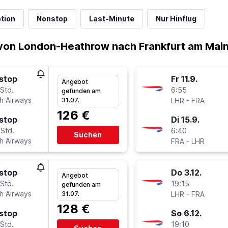
tion
Nonstop
Last-Minute
Nur Hinflug
von London-Heathrow nach Frankfurt am Mai
stop
Fr 11.9.
Angebot
Std.
6:55
gefunden am
sh Airways
-
31.07.
LHR
FRA
126 €
stop
Di 15.9.
 Std.
6:40
Suchen
sh Airways
-
FRA
LHR
stop
Do 3.12.
Angebot
Std.
19:15
gefunden am
sh Airways
-
31.07.
LHR
FRA
128 €
stop
So 6.12.
Std.
19:10