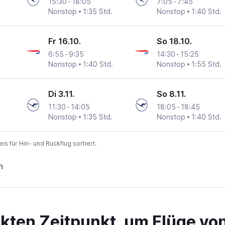
15:30
-
18:05
7:05
-
7:45
Nonstop
1:35 Std.
Nonstop
1:40 Std.
Fr 16.10.
So 18.10.
6:55
-
9:35
14:30
-
15:25
Nonstop
1:40 Std.
Nonstop
1:55 Std.
Di 3.11.
So 8.11.
11:30
-
14:05
18:05
-
18:45
Nonstop
1:35 Std.
Nonstop
1:40 Std.
 für Hin- und Rückflug sortiert.
n
ekten Zeitpunkt, um Flüge v