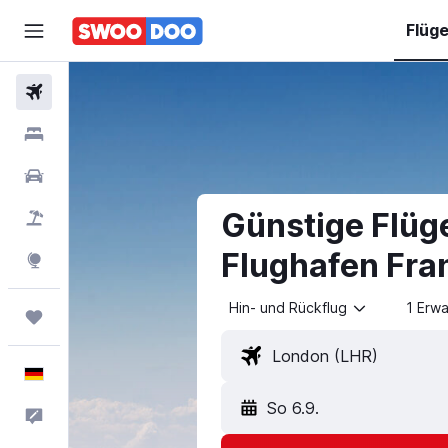
Flüg
Flüge
Hotels
Mietwagen
Günstige Flüg
Pauschalreisen
Flughafen Fra
Explore
Hin- und Rückflug
1 Erw
Trips
Deutsch
So 6.9.
Feedback