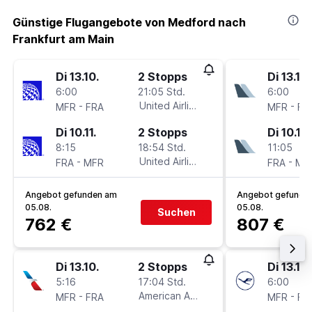
Günstige Flugangebote von Medford nach
Frankfurt am Main
Di 13.10.
2 Stopps
Di 13.10.
6:00
21:05 Std.
6:00
-
United Airlines
-
MFR
FRA
MFR
FR
Di 10.11.
2 Stopps
Di 10.11.
8:15
18:54 Std.
11:05
-
United Airlines
-
FRA
MFR
FRA
MF
Angebot gefunden am
Angebot gefunde
05.08.
05.08.
Suchen
762 €
807 €
Di 13.10.
2 Stopps
Di 13.10.
5:16
17:04 Std.
6:00
-
American Airlines
-
MFR
FRA
MFR
FR