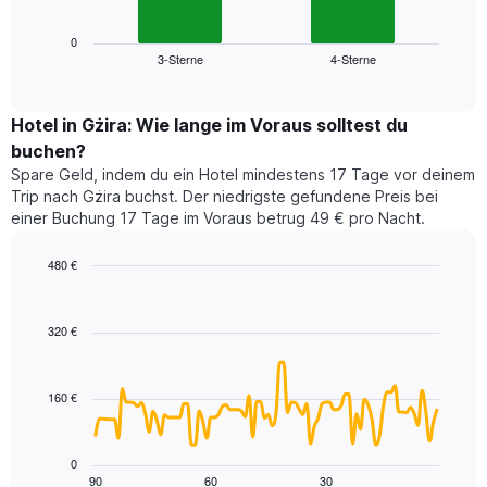
X-
Diagramm
Achse,
zeigt
0
die
3-Sterne
4-Sterne
den
End
die
of
durchschnittlichen
Hotelkategorien
interactive
Zimmerpreis
chart
nach
für
Hotel in Gżira: Wie lange im Voraus solltest du
Sternen
dieses
buchen?
anzeigt
Wochenende
Das
Spare Geld, indem du ein Hotel mindestens 17 Tage vor deinem
in
Diagramm
Trip nach Gżira buchst. Der niedrigste gefundene Preis bei
den
hat
einer Buchung 17 Tage im Voraus betrug 49 € pro Nacht.
letzten
1
3
Y-
480 €
Tagen,
Achse,
aggregiert
Line
Chart
die
graphic.
chart
nach
den
with
Sternebewertung.
320 €
durchschnittlichen
90
Das
Zimmerpreis
data
Diagramm
points.
für
hat
160 €
heute
1
Das
Nacht
X-
folgende
in
Achse,
Diagramm
den
0
die
zeigt,
90
60
30
letzten
End