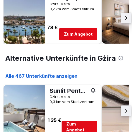
Tage
Tagen
Gżira, Malta
vor
0,2 km vom Stadtzentrum
gefunden
dem
wurde.
Aufenthalt
anzeigt
78 €
Das
Diagramm
Zum Angebot
hat
1
Y-
Achse,
Alternative Unterkünfte in Gżira
die
den
durchschnittlichen
Alle 467 Unterkünfte anzeigen
Zimmerpreis
anzeigt
Sunlit Penthouse - 2 Terraces & Hot Tub
Gżira, Malta
0,3 km vom Stadtzentrum
135 €
Zum
Angebot