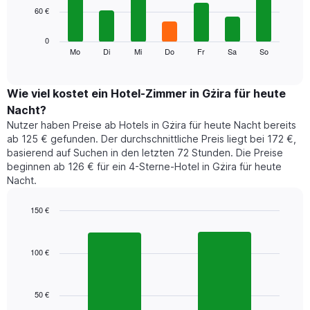
Achse,
60 €
bars.
die
die
Das
0
Monate
folgende
Mo
Di
Mi
Do
Fr
Sa
So
End
anzeigt.
of
Diagramm
Das
interactive
zeigt
chart
Diagramm
den
Wie viel kostet ein Hotel-Zimmer in Gżira für heute
hat
durchschnittlichen
1
Nacht?
Preis
Y-
Nutzer haben Preise ab Hotels in Gżira für heute Nacht bereits
eines
Achse,
ab 125 € gefunden. Der durchschnittliche Preis liegt bei 172 €,
Zimmers
die
basierend auf Suchen in den letzten 72 Stunden. Die Preise
für
den
beginnen ab 126 € für ein 4-Sterne-Hotel in Gżira für heute
den
durchschnittlichen
Nacht.
jeweiligen
Zimmerpreis
Wochentag.
anzeigt.
Das
150 €
Diagramm
Bar
Chart
hat
graphic.
chart
1
with
100 €
2
X-
bars.
Achse,
die
50 €
Das
die
folgende