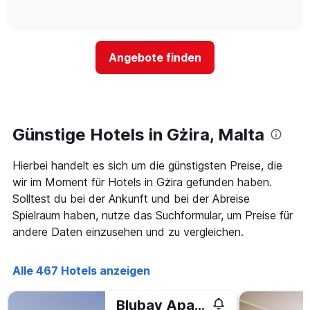
die
of
wie
3
interactive
Hotelkategorien
sich
Tagen
chart
nach
der
anzeigt.
Sternen
Preis
Angebote finden
anzeigt
für
Das
ein
Diagramm
Zimmer
hat
ändert,
1
je
Y-
näher
Günstige Hotels in Gżira, Malta
Achse,
das
die
Aufenthaltsdatum
den
Hierbei handelt es sich um die günstigsten Preise, die
rückt.
durchschnittlichen
Das
wir im Moment für Hotels in Gżira gefunden haben.
Zimmerpreis
Diagramm
Solltest du bei der Ankunft und bei der Abreise
an
hat
Spielraum haben, nutze das Suchformular, um Preise für
diesem
1
Wochenende
andere Daten einzusehen und zu vergleichen.
X-
anzeigt,
Achse,
der
die
in
Alle 467 Hotels anzeigen
die
den
Anzahl
letzten
der
Blubay Apartments by ST Hotels
3