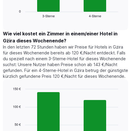
Wochentage
Diagramm
anzeigt.
zeigt
0
Das
3-Sterne
4-Sterne
den
End
Diagramm
of
durchschnittlichen
hat
interactive
Zimmerpreis,
chart
1
der
Wie viel kostet ein Zimmer in einem/einer Hotel in
Y-
für
Achse,
Gżira dieses Wochenende?
heute
die
In den letzten 72 Stunden haben wir Preise für Hotels in Gżira
Nacht
den
für dieses Wochenende bereits ab 120 €/Nacht entdeckt. Falls
in
durchschnittlichen
du speziell nach einem 3-Sterne-Hotel für dieses Wochenende
den
Zimmerpreis
suchst: Unsere Nutzer haben Preise schon ab 143 €/Nacht
letzten
anzeigt.
gefunden. Für ein 4-Sterne-Hotel in Gżira betrug der günstigste
3
kürzlich gefundene Preis 120 €/Nacht für dieses Wochenende.
Tagen
gefunden
wurde,
150 €
aggregiert
Bar
Chart
nach
graphic.
chart
with
Sternebewertung.
100 €
2
Das
bars.
Diagramm
hat
50 €
Das
1
folgende