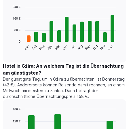
240 €
Bar
Chart
graphic.
chart
160 €
with
12
80 €
bars.
0
Das
Jan
Feb
Mrz
Apr
Mai
Jun
Jul
Aug
Sep
Okt
Nov
Dez
folgende
End
of
Diagramm
interactive
zeigt
chart
den
Hotel in Gżira: An welchem Tag ist die Übernachtung
durchschnittlichen
am günstigsten?
Zimmerpreis
Der günstigste Tag, um in Gżira zu übernachten, ist Donnerstag
im
(42 €). Andererseits können Reisende damit rechnen, an einem
jeweiligen
Mittwoch am meisten zu zahlen. Dann beträgt der
Monat
durchschnittliche Übernachtungspreis 158 €.
an.
Das
Diagramm
180 €
hat
Bar
Chart
1
graphic.
chart
120 €
with
X-
7