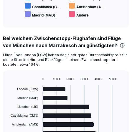
Casablanca (C…
Amsterdam (A…
Madrid (MAD)
Andere
End
of
interactive
chart
Bei welchem Zwischenstopp-Flughafen sind Flüge
von München nach Marrakesch am günstigsten?
Flüge über London (LGW) hatten den niedrigsten Durchschnittspreis für
diese Strecke: Hin- und Rückflüge mit einem Zwischenstopp dort
kosteten etwa 164 €.
0
100 €
200 €
300 €
400 €
500 €
Bar
Chart
graphic.
chart
London (LGW)
with
6
Mailand (MXP)
bars.
Lissabon (LIS)
The
Casablanca (CMN)
chart
has
Amsterdam (AMS)
1