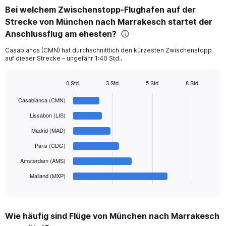
categories.
Bei welchem Zwischenstopp-Flughafen auf der
Range:
Strecke von München nach Marrakesch startet der
6
categories.
Anschlussflug am ehesten?
The
chart
Casablanca (CMN) hat durchschnittlich den kürzesten Zwischenstopp
auf dieser Strecke – ungefähr 1:40 Std..
has
1
Y
0 Std.
3 Std.
5 Std.
8 Std.
axis
Bar
Chart
displaying
graphic.
chart
Casablanca (CMN)
with
values.
6
Lissabon (LIS)
Range:
bars.
0
Madrid (MAD)
to
The
Paris (CDG)
750.
chart
has
Amsterdam (AMS)
1
Mailand (MXP)
X
End
of
axis
interactive
displaying
chart
categories.
Wie häufig sind Flüge von München nach Marrakesch
Range: