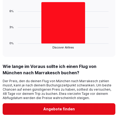
Bar
Chart
axis
graphic.
chart
displaying
with
6%
values.
1
Range:
bar.
0
3%
to
The
30.
chart
has
1
0%
Discover Airlines
X
End
of
axis
interactive
displaying
chart
categories.
Wie lange im Voraus sollte ich einen Flug von
Range:
München nach Marrakesch buchen?
1
categories.
Der Preis, den du deinen Flug von München nach Marrakesch zahlen
The
musst, kann je nach deinem Buchungszeitpunkt schwanken. Um beste
chart
Chancen auf einen günstigeren Preis zu haben, solltest du versuchen,
has
48 Tage vor deinem Trip zu buchen. Etwa vierzehn Tage vor deinem
1
Abflugdatum werden die Preise wahrscheinlich steigen.
Y
axis
Angebote finden
displaying
values.