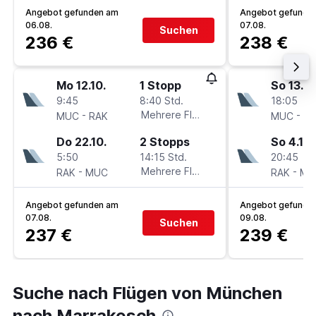
Angebot gefunden am
Angebot gefunde
06.08.
07.08.
Suchen
236 €
238 €
Mo 12.10.
1 Stopp
So 13.9.
9:45
8:40 Std.
18:05
-
Mehrere Fluglinien
-
MUC
RAK
MUC
RA
Do 22.10.
2 Stopps
So 4.10.
5:50
14:15 Std.
20:45
-
Mehrere Fluglinien
-
RAK
MUC
RAK
MU
Angebot gefunden am
Angebot gefunde
07.08.
09.08.
Suchen
237 €
239 €
Suche nach Flügen von München
nach Marrakesch