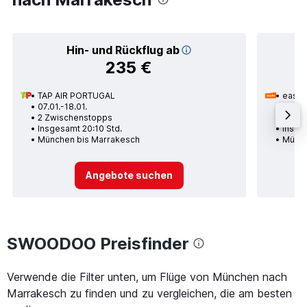
Hin- und Rückflug ab
235 €
TAP AIR PORTUGAL
easyJ
07.01.-18.01.
07.09.
2 Zwischenstopps
1 Zwi
Insgesamt 20:10 Std.
Insge
München bis Marrakesch
Münch
Angebote suchen
SWOODOO Preisfinder
Verwende die Filter unten, um Flüge von München nach
Marrakesch zu finden und zu vergleichen, die am besten