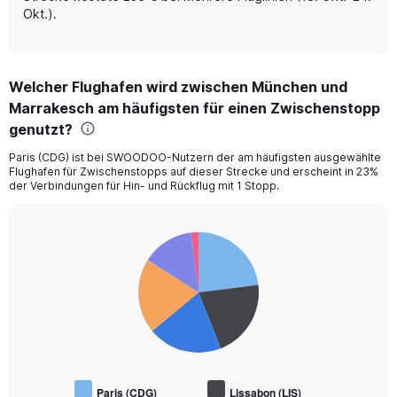
Range:
Okt.).
0
to
450.
Welcher Flughafen wird zwischen München und
Marrakesch am häufigsten für einen Zwischenstopp
genutzt?
Paris (CDG) ist bei SWOODOO-Nutzern der am häufigsten ausgewählte
Flughafen für Zwischenstopps auf dieser Strecke und erscheint in 23%
der Verbindungen für Hin- und Rückflug mit 1 Stopp.
Pie
Chart
graphic.
chart
with
6
slices.
Paris (CDG)
Lissabon (LIS)