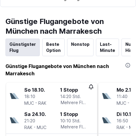
Günstige Flugangebote von
München nach Marrakesch
Günstigster
Beste
Nonstop
Last-
Nur
Flug
Option
Minute
Hinf
Günstige Flugangebote von München nach
Marrakesch
So 18.10.
1 Stopp
Mo 2.11.
18:10
14:20 Std.
11:40
-
Mehrere Fluglinien
-
MUC
RAK
MUC
RA
Sa 24.10.
1 Stopp
Di 10.11.
21:20
10:10 Std.
16:50
-
Mehrere Fluglinien
-
RAK
MUC
RAK
MU