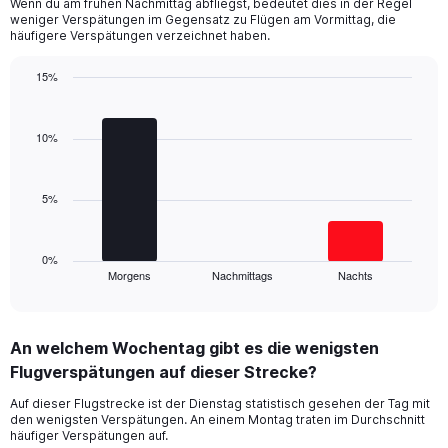
Wenn du am frühen Nachmittag abfliegst, bedeutet dies in der Regel
categories.
weniger Verspätungen im Gegensatz zu Flügen am Vormittag, die
The
häufigere Verspätungen verzeichnet haben.
chart
has
15%
1
Bar
Y
Chart
graphic.
chart
axis
with
10%
displaying
3
values.
bars.
Range:
0
5%
The
to
chart
30.
has
1
0%
Morgens
Nachmittags
Nachts
X
End
of
axis
interactive
displaying
chart
categories.
An welchem Wochentag gibt es die wenigsten
Range:
Flugverspätungen auf dieser Strecke?
3
categories.
Auf dieser Flugstrecke ist der Dienstag statistisch gesehen der Tag mit
The
den wenigsten Verspätungen. An einem Montag traten im Durchschnitt
chart
häufiger Verspätungen auf.