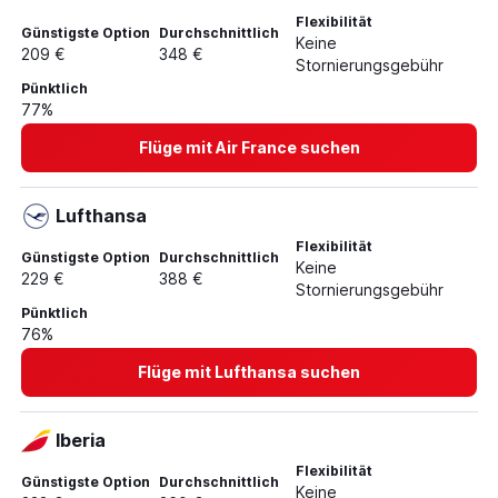
Flüge von Köln nach Tanger
Flexibilität
Günstigste Option
Durchschnittlich
Flüge von Stuttgart nach Agadir
Keine
209 €
348 €
Stornierungsgebühr
Flüge von Weeze, Niederrhein nach Rabat
Pünktlich
Flüge von Hannover nach Marrakesch
77%
Flüge mit Air France suchen
Lufthansa
Flexibilität
Günstigste Option
Durchschnittlich
Keine
229 €
388 €
Stornierungsgebühr
Pünktlich
76%
Flüge mit Lufthansa suchen
Iberia
Flexibilität
Günstigste Option
Durchschnittlich
Keine