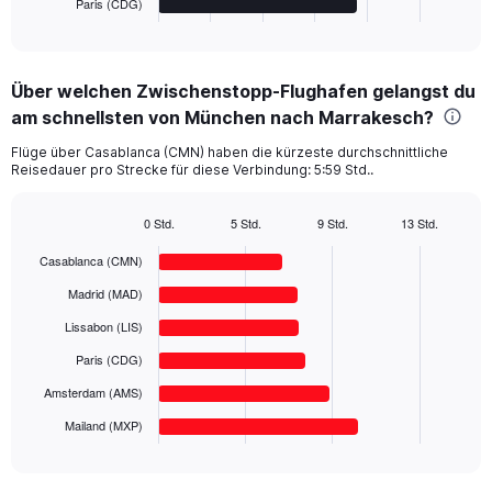
Paris (CDG)
X
End
of
axis
interactive
displaying
chart
categories.
Über welchen Zwischenstopp-Flughafen gelangst du
Range:
am schnellsten von München nach Marrakesch?
6
categories.
Flüge über Casablanca (CMN) haben die kürzeste durchschnittliche
The
Reisedauer pro Strecke für diese Verbindung: 5:59 Std..
chart
has
1
0 Std.
5 Std.
9 Std.
13 Std.
Bar
Y
Chart
graphic.
chart
Casablanca (CMN)
axis
with
displaying
6
Madrid (MAD)
values.
bars.
Range:
Lissabon (LIS)
0
The
Paris (CDG)
to
chart
500.
has
Amsterdam (AMS)
1
Mailand (MXP)
X
End
of
axis
interactive
displaying
chart