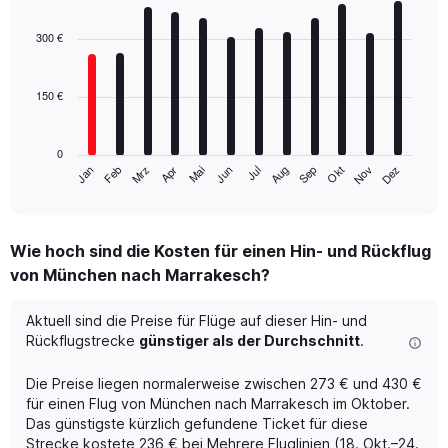
Bar
Chart
graphic.
chart
with
300 €
12
bars.
150 €
The
chart
has
0
1
Mrz
Jun
Sep
Dez
Jan
Apr
Jul
Okt
Feb
Mai
Aug
Nov
X
End
of
axis
interactive
displaying
chart
categories.
Wie hoch sind die Kosten für einen Hin- und Rückflug
Range:
von München nach Marrakesch?
12
categories.
The
Aktuell sind die Preise für Flüge auf dieser Hin- und
chart
Rückflugstrecke
günstiger als der Durchschnitt
.
has
1
Die Preise liegen normalerweise zwischen 273 € und 430 €
Y
für einen Flug von München nach Marrakesch im Oktober.
axis
Das günstigste kürzlich gefundene Ticket für diese
displaying
Strecke kostete 236 € bei Mehrere Fluglinien (18. Okt.–24.
values.