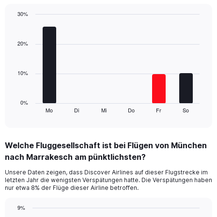
has
1
30%
Y
Bar
Chart
axis
graphic.
chart
displaying
with
20%
values.
6
Range:
bars.
0
10%
to
The
15.
chart
has
1
0%
Mo
Di
Mi
Do
Fr
So
X
End
of
axis
interactive
displaying
chart
categories.
Welche Fluggesellschaft ist bei Flügen von München
Range:
nach Marrakesch am pünktlichsten?
6
categories.
Unsere Daten zeigen, dass Discover Airlines auf dieser Flugstrecke im
The
letzten Jahr die wenigsten Verspätungen hatte. Die Verspätungen haben
chart
nur etwa 8% der Flüge dieser Airline betroffen.
has
1
9%
Y