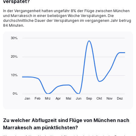
verspätet?
6
categories.
In der Vergangenheit hatten ungefähr 8% der Flüge zwischen München
The
und Marrakesch in einer beliebigen Woche Verspätungen. Die
chart
durchschnittliche Dauer der Verspätungen im vergangenen Jahr betrug
has
84 Minuten.
1
Y
30%
axis
Line
Chart
displaying
graphic.
chart
values.
with
20%
Range:
12
data
0
points.
to
10%
450.
The
chart
has
0%
1
Jan
Feb
Mrz
Apr
Mai
Jun
Sep
Okt
Nov
Dez
End
of
X
interactive
axis
chart
displaying
Zu welcher Abflugzeit sind Flüge von München nach
categories.
Range:
Marrakesch am pünktlichsten?
12