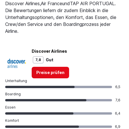
axis
Discover Airlines,Air FranceundTAP AIR PORTUGAL.
displaying
Die Bewertungen liefern dir zudem Einblick in die
values.
Range:
Unterhaltungsoptionen, den Komfort, das Essen, die
0
Crew/den Service und den Boardingprozess jeder
to
Airline.
900.
Discover Airlines
Gut
7,8
Preise prüfen
Unterhaltung
6,5
Boarding
7,6
Essen
6,4
Komfort
6,9