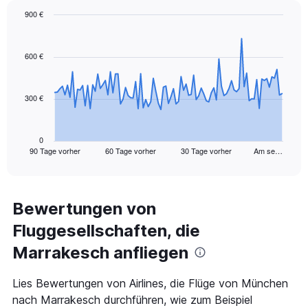
Range:
900 €
0
Chart
Chart
to
graphic.
with
9.
91
600 €
data
points.
300 €
The
chart
has
1
0
90 Tage vorher
60 Tage vorher
30 Tage vorher
Am se…
X
End
of
axis
interactive
displaying
chart
categories.
Range:
Bewertungen von
91
Fluggesellschaften, die
categories.
The
Marrakesch anfliegen
chart
has
1
Lies Bewertungen von Airlines, die Flüge von München
Y
nach Marrakesch durchführen, wie zum Beispiel