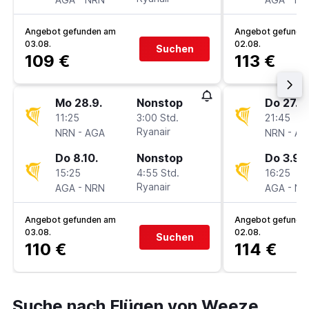
Angebot gefunden am
Angebot gefunde
03.08.
02.08.
Suchen
109 €
113 €
Mo 28.9.
Nonstop
Do 27.8.
11:25
3:00 Std.
21:45
-
Ryanair
-
NRN
AGA
NRN
AG
Do 8.10.
Nonstop
Do 3.9.
15:25
4:55 Std.
16:25
-
Ryanair
-
AGA
NRN
AGA
NR
Angebot gefunden am
Angebot gefunde
03.08.
02.08.
Suchen
110 €
114 €
Suche nach Flügen von Weeze,