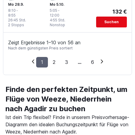
Mo 28.9.
Mo 5.10.
8:10
-
5:05
-
132 €
8:55
12:00
26:45 Std.
4:55 Std.
Suchen
2 Stopps
Nonstop
Zeigt Ergebnisse 1–10 von 56 an
Nach dem günstigsten Preis sortiert
1
2
3
...
6
Finde den perfekten Zeitpunkt, um
Flüge von Weeze, Niederrhein
nach Agadir zu buchen
Ist dein Trip flexibel? Finde in unserem Preisvorhersage-
Diagramm den idealen Buchungszeitpunkt für Flüge von
Weeze, Niederrhein nach Agadir.