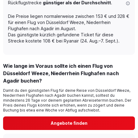
Rückflugstrecke
günstiger als der Durchschnitt
.
has
1
Y
Die Preise liegen normalerweise zwischen 153 € und 328 €
axis
für einen Flug von Düsseldorf Weeze, Niederrhein
displaying
Flughafen nach Agadir im August.
Avg.
Das günstigste kürzlich gefundene Ticket für diese
Price.
Strecke kostete 108 € bei Ryanair (24. Aug.–7. Sept.).
Range:
0
to
1200.
Wie lange im Voraus sollte ich einen Flug von
Düsseldorf Weeze, Niederrhein Flughafen nach
Agadir buchen?
Damit du den günstigsten Flug für deine Reise von Düsseldorf Weeze,
Niederrhein Flughafen nach Agadir buchen kannst, solltest du
mindestens 26 Tage vor deinem geplanten Abreisetermin buchen. Der
Preis deines Flugs könnte sich erhöhen, wenn zu zögert und deine
Buchung bis etwa eine Woche vor Abflug aufschiebst.
Angebote finden