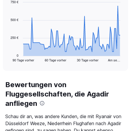
750 €
Chart
Chart
graphic.
with
91
500 €
data
points.
250 €
The
chart
has
1
0
90 Tage vorher
60 Tage vorher
30 Tage vorher
Am se…
X
End
of
axis
interactive
displaying
chart
categories.
Range:
Bewertungen von
91
Fluggesellschaften, die Agadir
categories.
The
anfliegen
chart
has
1
Schau dir an, was andere Kunden, die mit Ryanair von
Y
Düsseldorf Weeze, Niederrhein Flughafen nach Agadir
axis
geflogen sind, zu sagen haben. Du kannst ebenso