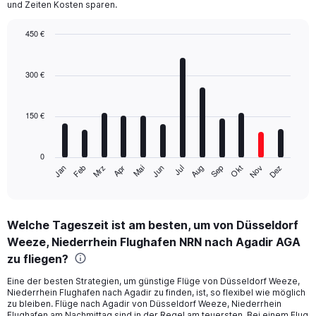
und Zeiten Kosten sparen.
450 €
Bar
Chart
graphic.
chart
with
300 €
12
bars.
150 €
The
chart
has
0
1
Mrz
Jun
Sep
Dez
Jan
Apr
Jul
Okt
Feb
Mai
Aug
Nov
X
End
of
axis
interactive
displaying
chart
categories.
Welche Tageszeit ist am besten, um von Düsseldorf
Range:
Weeze, Niederrhein Flughafen NRN nach Agadir AGA
12
categories.
zu fliegen?
The
chart
Eine der besten Strategien, um günstige Flüge von Düsseldorf Weeze,
Niederrhein Flughafen nach Agadir zu finden, ist, so flexibel wie möglich
has
zu bleiben. Flüge nach Agadir von Düsseldorf Weeze, Niederrhein
1
Flughafen am Nachmittag sind in der Regel am teuersten. Bei einem Flug