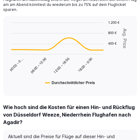
Y
am am Abend könntest du wiederum bis zu 75% auf dein Flugticket
axis
sparen.
displaying
values.
1.200 €
Range:
Line
Chart
Avg. Price
0
800 €
graphic.
chart
to
with
400 €
450.
6
data
points.
00:00 – 0…
18:00 – 0:00
06:00 – 12:00
12:00 – 18:00
The
chart
has
Durchschnittlicher Preis
1
End
of
X
interactive
axis
chart
displaying
Wie hoch sind die Kosten für einen Hin- und Rückflug
categories.
Range:
von Düsseldorf Weeze, Niederrhein Flughafen nach
6
Agadir?
categories.
The
Aktuell sind die Preise für Flüge auf dieser Hin- und
chart