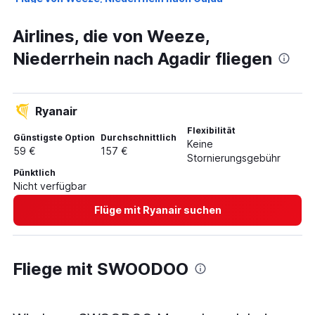
Flüge von Düsseldorf nach Rabat
Airlines, die von Weeze,
Flüge von Weeze, Niederrhein nach Rabat
Niederrhein nach Agadir fliegen
Flüge von Düsseldorf nach Fès
Flüge von Weeze, Niederrhein nach Fès
Flüge von Düsseldorf nach Essaouira
Ryanair
Flüge von Düsseldorf nach Ouarzazate
Flexibilität
Günstigste Option
Durchschnittlich
Keine
59 €
157 €
Stornierungsgebühr
Pünktlich
Nicht verfügbar
Flüge mit Ryanair suchen
Fliege mit SWOODOO