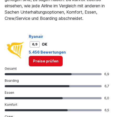
displaying
einsehen, wie jede Airline im Vergleich mit anderen in
values.
Range:
Sachen Unterhaltungsoptionen, Komfort, Essen,
0
Crew/Service und Boarding abschneidet.
to
750.
Ryanair
OK
6,9
5.456 Bewertungen
Preise prüfen
Gesamt
6,9
Boarding
6,7
Essen
6,0
Komfort
6,5
Crew