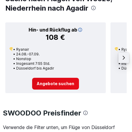
Niederrhein nach Agadir
Hin- und Rückflug ab
108 €
Ryanair
Ryana
24.08.-07.09.
20.08
Nonstop
Nons
Insgesamt 7:55 Std.
Insge
Düsseldorf bis Agadir
Düsse
Angebote suchen
SWOODOO Preisfinder
Verwende die Filter unten, um Flüge von Düsseldorf