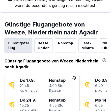
wenn du besonders günstig reisen möchtest.
Günstige Flugangebote von
Weeze, Niederrhein nach Agadir
Günstigster
Beste
Nonstop
Last-
Nur
Flug
Option
Minute
Hinf
Günstige Flugangebote von Weeze, Niederrhein
nach Agadir
Do 17.9.
Nonstop
Do 3.9.
21:45
4:00 Std.
6:40
-
Ryanair
-
NRN
AGA
NRN
AG
Do 24.9.
Nonstop
Mo 14.9
15:25
4:55 Std.
6:05
-
Ryanair
-
AGA
NRN
AGA
NR