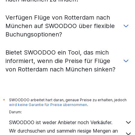
Flüge von Groningen nach München
Flüge von Rotterdam nach Stuttgart
Verfügen Flüge von Rotterdam nach
Flüge von Amsterdam nach Sylt
München auf SWOODOO über flexible
Flüge von Rotterdam nach Leipzig
Buchungsoptionen?
Flüge von Eindhoven nach Hannover
Flüge von Amsterdam nach Memmingen
Bietet SWOODOO ein Tool, das mich
Flüge von Eindhoven nach Dresden
informiert, wenn die Preise für Flüge
Flüge von Amsterdam nach Friedrichshafen
von Rotterdam nach München sinken?
Flüge von Amsterdam nach Paderborn
Flüge von Rotterdam nach Nürnberg
Flüge von Amsterdam nach Saarbrücken
Flüge von Eindhoven nach Memmingen
SWOODOO arbeitet hart daran, genaue Preise zu erhalten, jedoch
*
Flüge von Amsterdam nach Rostock
wird keine Garantie für Preise übernommen
.
Darum:
Flüge von Rotterdam nach Dresden
Flüge von Rotterdam nach Düsseldorf
SWOODOO ist weder Anbieter noch Verkäufer.
Wir durchsuchen und sammeln riesige Mengen an