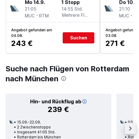
Mo 14.9.
1 Stopp
Do 10.9.
21:05
14:55 Std.
21:10
-
Mehrere Fluglinien
-
MUC
RTM
MUC
R
Angebot gefunden am
Angebot gefunde
04.08.
03.08.
Suchen
243 €
271 €
Suche nach Flügen von Rotterdam
nach München
Hin- und Rückflug ab
239 €
15.09.-22.09.
03.09
2 Zwischenstopps
1 Zwi
Insgesamt 41:05 Std.
Insge
Rotterdam bis München
Rotte