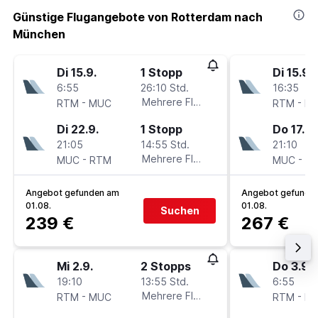
Günstige Flugangebote von Rotterdam nach
München
Di 15.9.
1 Stopp
Di 15.9.
6:55
26:10 Std.
16:35
-
Mehrere Fluglinien
-
RTM
MUC
RTM
M
Di 22.9.
1 Stopp
Do 17.9.
21:05
14:55 Std.
21:10
-
Mehrere Fluglinien
-
MUC
RTM
MUC
R
Angebot gefunden am
Angebot gefunde
01.08.
01.08.
Suchen
239 €
267 €
Mi 2.9.
2 Stopps
Do 3.9.
19:10
13:55 Std.
6:55
-
Mehrere Fluglinien
-
RTM
MUC
RTM
M