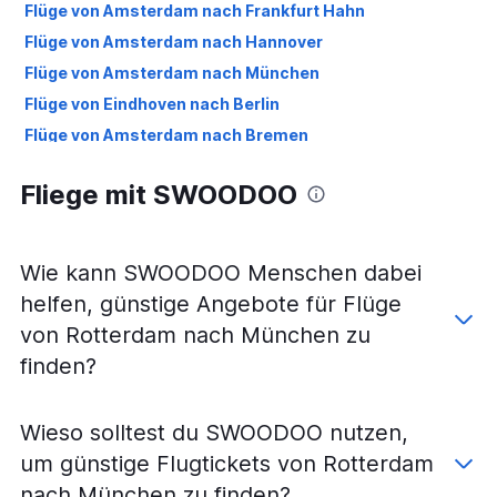
Flüge von Amsterdam nach Frankfurt Hahn
Flüge von Amsterdam nach Hannover
Flüge von Amsterdam nach München
Flüge von Eindhoven nach Berlin
Flüge von Amsterdam nach Bremen
Flüge von Maastricht nach Berlin
Fliege mit SWOODOO
Flüge von Rotterdam nach Frankfurt am Main
Flüge von Amsterdam nach Köln
Flüge von Amsterdam nach Leipzig
Wie kann SWOODOO Menschen dabei
Flüge von Amsterdam nach Stuttgart
helfen, günstige Angebote für Flüge
Flüge von Eindhoven nach München
von Rotterdam nach München zu
Flüge von Maastricht nach München
finden?
Flüge von Rotterdam nach Berlin
Flüge von Amsterdam nach Dresden
Wieso solltest du SWOODOO nutzen,
Flüge von Groningen nach Berlin
um günstige Flugtickets von Rotterdam
Flüge von Eindhoven nach Nürnberg
nach München zu finden?