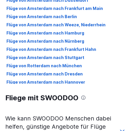
Flüge von Amsterdam nach Düsseldorf
Flüge von Amsterdam nach Frankfurt am Main
Flüge von Amsterdam nach Berlin
Flüge von Amsterdam nach Weeze, Niederrhein
Flüge von Amsterdam nach Hamburg
Flüge von Amsterdam nach Nürnberg
Flüge von Amsterdam nach Frankfurt Hahn
Flüge von Amsterdam nach Stuttgart
Flüge von Rotterdam nach München
Flüge von Amsterdam nach Dresden
Flüge von Amsterdam nach Hannover
Flüge von Amsterdam nach Bremen
Fliege mit SWOODOO
Flüge von Rotterdam nach Berlin
Flüge von Amsterdam nach Köln
Flüge von Eindhoven nach Berlin
Wie kann SWOODOO Menschen dabei
Flüge von Amsterdam nach München
helfen, günstige Angebote für Flüge