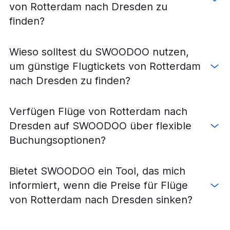
Flüge von Eindhoven nach München
von Rotterdam nach Dresden zu
Flüge von Rotterdam nach Frankfurt am Main
finden?
Flüge von Amsterdam nach Leipzig
Flüge von Eindhoven nach Nürnberg
Wieso solltest du SWOODOO nutzen,
Flüge von Maastricht nach Berlin
um günstige Flugtickets von Rotterdam
Flüge von Maastricht nach München
nach Dresden zu finden?
Flüge von Rotterdam nach Stuttgart
Flüge von Amsterdam nach Memmingen
Verfügen Flüge von Rotterdam nach
Flüge von Rotterdam nach Leipzig
Dresden auf SWOODOO über flexible
Flüge von Amsterdam nach Saarbrücken
Buchungsoptionen?
Flüge von Amsterdam nach Friedrichshafen
Flüge von Groningen nach München
Bietet SWOODOO ein Tool, das mich
Flüge von Eindhoven nach Dresden
informiert, wenn die Preise für Flüge
Flüge von Amsterdam nach Paderborn
von Rotterdam nach Dresden sinken?
Flüge von Rotterdam nach Düsseldorf
Flüge von Amsterdam nach Sylt