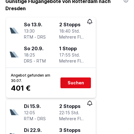
Günstige Flugangebote von Rotterdam nach
Dresden
So 13.9.
2 Stopps
13:30
18:40 Std.
RTM
-
DRS
Mehrere Fluglinien
So 20.9.
1 Stopp
18:25
17:55 Std.
DRS
-
RTM
Mehrere Fluglinien
Angebot gefunden am
30.07.
Suchen
401 €
Di 15.9.
2 Stopps
12:05
22:15 Std.
RTM
-
DRS
Mehrere Fluglinien
Di 22.9.
3 Stopps