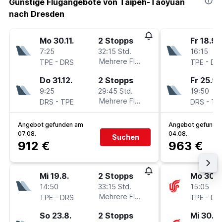
Günstige Flugangebote von Taipeh-Taoyuan
nach Dresden
Mo 30.11.
2 Stopps
Fr 18.9.
7:25
32:15 Std.
16:15
-
Mehrere Fluglinien
-
TPE
DRS
TPE
DR
Do 31.12.
2 Stopps
Fr 25.9.
9:25
29:45 Std.
19:50
-
Mehrere Fluglinien
-
DRS
TPE
DRS
TP
Angebot gefunden am
Angebot gefunde
07.08.
04.08.
Suchen
912 €
963 €
Mi 19.8.
2 Stopps
Mo 30.11
14:50
33:15 Std.
15:05
-
Mehrere Fluglinien
-
TPE
DRS
TPE
DR
So 23.8.
2 Stopps
Mi 30.12