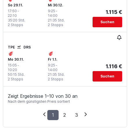
So 29.11.
Mi 30.12.
17:50
-
9:25
-
1.115 €
22:10
14:00
35:20 Std.
21:35 Std.
Suchen
2 Stopps
2 Stopps
TPE
DRS
Mo 30.11.
Fr 1.1.
15:05
-
9:25
-
1.116 €
10:20
14:00
50:15 Std.
21:35 Std.
Suchen
2 Stopps
2 Stopps
Zeigt Ergebnisse 1–10 von 30 an
Nach dem günstigsten Preis sortiert
1
2
3