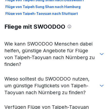
Flüge von Taipeh Sung Shan nach Hamburg
Flüge von Taipeh-Taoyuan nach Stuttgart
Flüge von Taipeh-Taoyuan nach Leipzig
Fliege mit SWOODOO
Flüge von Taipeh-Taoyuan nach Dresden
Flüge von Taipeh-Taoyuan nach Köln
Wie kann SWOODOO Menschen dabei
helfen, günstige Angebote für Flüge
von Taipeh-Taoyuan nach Nürnberg zu
finden?
Wieso solltest du SWOODOO nutzen,
um günstige Flugtickets von Taipeh-
Taoyuan nach Nürnberg zu finden?
Verfügen Flüge von Taipeh-Taoyuan