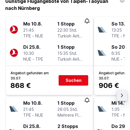
Günstige Flugangebote von Taipeh-Taoyuan
nach Nürnberg
Mo 10.8.
1 Stopp
So 13.9.
21:45
22:30 Std.
13:25
TPE
-
NUE
Turkish Airlines
TPE
-
NU
Di 25.8.
1 Stopp
So 20.9
10:30
15:35 Std.
6:35
NUE
-
TPE
Turkish Airlines
NUE
-
TP
Angebot gefunden am
Angebot gefunde
30.07.
30.07.
Suchen
868 €
906 €
Mo 10.8.
1 Stopp
Mi 14.10
21:45
26:05 Std.
1:35
TPE
-
NUE
Mehrere Fluglinien
TPE
-
NU
Di 25.8.
2 Stopps
Do 29.10