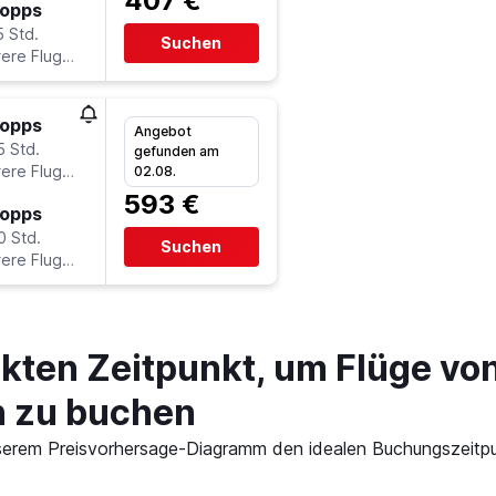
407 €
topps
5 Std.
Suchen
ere Fluglinien
topps
Angebot
5 Std.
gefunden am
ere Fluglinien
02.08.
593 €
topps
0 Std.
Suchen
ere Fluglinien
ekten Zeitpunkt, um Flüge vo
n zu buchen
 unserem Preisvorhersage-Diagramm den idealen Buchungszeitp