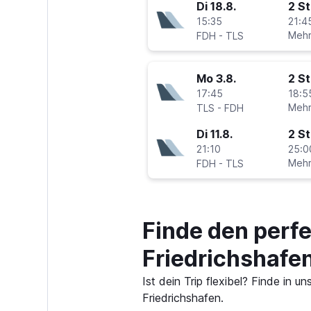
Di 18.8.
2 S
15:35
21:4
-
Mehr
FDH
TLS
Mo 3.8.
2 S
17:45
18:5
-
Mehr
TLS
FDH
Di 11.8.
2 S
21:10
25:0
-
Mehr
FDH
TLS
Finde den perf
Friedrichshafe
Ist dein Trip flexibel? Finde in
Friedrichshafen.