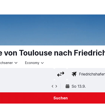
e von Toulouse nach Friedri
achsener
Economy
So 13.9.
Suchen