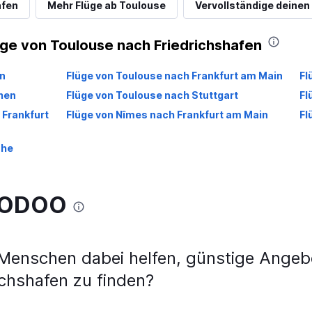
afen
Mehr Flüge ab Toulouse
Vervollständige deinen 
üge von Toulouse nach Friedrichshafen
n
Flüge von Toulouse nach Frankfurt am Main
Fl
hen
Flüge von Toulouse nach Stuttgart
Fl
 Frankfurt
Flüge von Nîmes nach Frankfurt am Main
Fl
uhe
WOODOO
nschen dabei helfen, günstige Angebo
ichshafen zu finden?