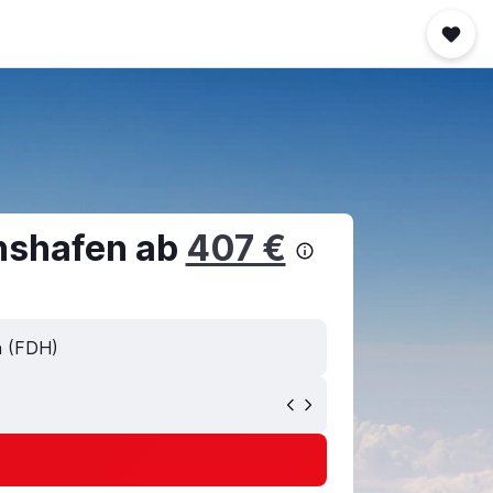
chshafen ab
407 €