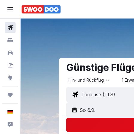
Flüge
Hotels
Mietwagen
Günstige Flüg
Pauschalreisen
Explore
Hin- und Rückflug
1 Erw
Trips
So 6.9.
Deutsch
Feedback