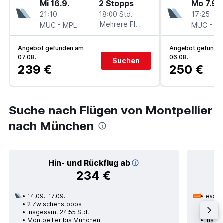
Mi 16.9.
2 Stopps
Mo 7.9.
21:10
18:00 Std.
17:25
-
Mehrere Fluglinien
-
MUC
MPL
MUC
M
Angebot gefunden am
Angebot gefunde
07.08.
06.08.
Suchen
239 €
250 €
Suche nach Flügen von Montpellier
nach München
Hin- und Rückflug ab
234 €
14.09.-17.09.
easyJ
2 Zwischenstopps
15.11.
Insgesamt 24:55 Std.
1 Zwi
Montpellier bis München
Insges