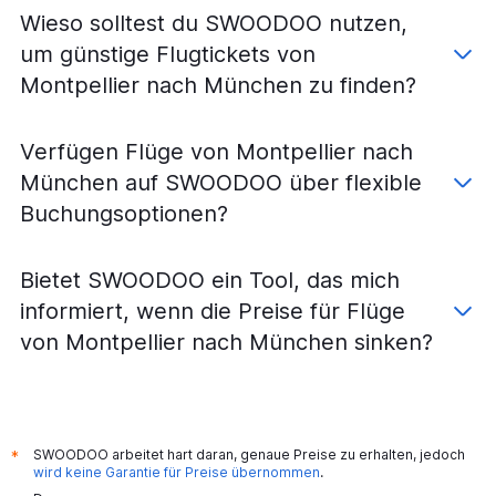
Flüge von Toulouse nach Hannover
Wieso solltest du SWOODOO nutzen,
Flüge von Toulouse nach Karlsruhe
um günstige Flugtickets von
Flüge von Lourdes nach Berlin
Montpellier nach München zu finden?
Flüge von Toulouse nach Nürnberg
Flüge von Toulouse nach Dresden
Verfügen Flüge von Montpellier nach
Flüge von Montpellier nach Hannover
München auf SWOODOO über flexible
Flüge von Nîmes nach Frankfurt am Main
Buchungsoptionen?
Flüge von Brive-la-Gaillarde nach Frankfurt am Main
Flüge von Toulouse nach Saarbrücken
Bietet SWOODOO ein Tool, das mich
Flüge von Perpignan nach Karlsruhe
informiert, wenn die Preise für Flüge
Flüge von Toulouse nach Friedrichshafen
von Montpellier nach München sinken?
Flüge von Nîmes nach Bremen
Flüge von Carcassonne nach Hamburg
Flüge von Béziers nach Frankfurt am Main
SWOODOO arbeitet hart daran, genaue Preise zu erhalten, jedoch
*
wird keine Garantie für Preise übernommen
.