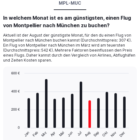
MPL-MUC
In welchem Monat ist es am günstigsten, einen Flug
von Montpellier nach München zu buchen?
Aktuell ist der August der günstigste Monat, für den du einen Flug von
Montpellier nach München buchen kannst (Durchschnittspreis: 307 €).
Ein Flug von Montpellier nach München im März wird am teuersten
(Durchschnittspreis: 542 €). Mehrere Faktoren beeinflussen den Preis
eines Flugs. Daher kannst durch den Vergleich von Airlines, Abflughäfen
und Zeiten Kosten sparen.
600 €
Bar
Chart
graphic.
chart
with
400 €
12
bars.
200 €
The
chart
has
0
1
Mrz
Jun
Sep
Dez
Jan
Apr
Jul
Okt
Feb
Mai
Aug
Nov
X
End
of