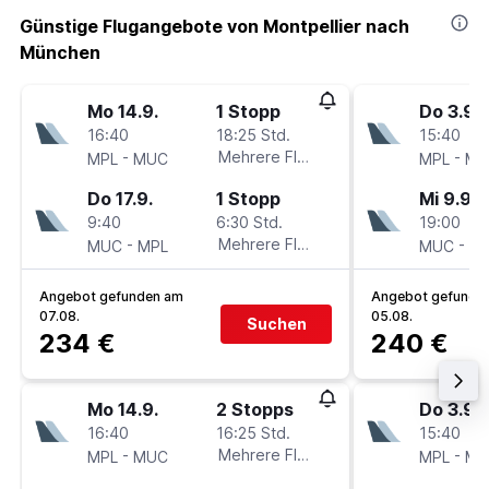
Günstige Flugangebote von Montpellier nach
München
Mo 14.9.
1 Stopp
Do 3.9.
16:40
18:25 Std.
15:40
-
Mehrere Fluglinien
-
MPL
MUC
MPL
MU
Do 17.9.
1 Stopp
Mi 9.9.
9:40
6:30 Std.
19:00
-
Mehrere Fluglinien
-
MUC
MPL
MUC
M
Angebot gefunden am
Angebot gefunde
07.08.
05.08.
Suchen
234 €
240 €
Mo 14.9.
2 Stopps
Do 3.9.
16:40
16:25 Std.
15:40
-
Mehrere Fluglinien
-
MPL
MUC
MPL
MU