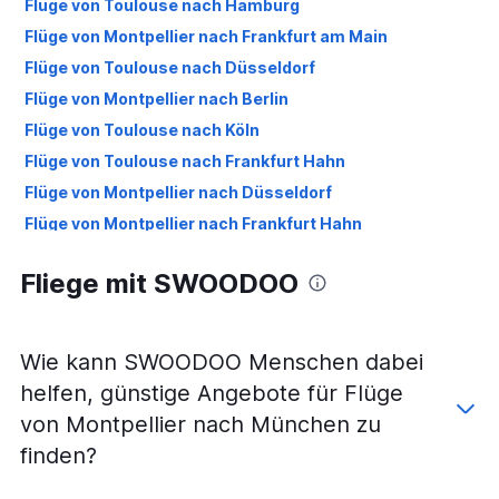
Flüge von Toulouse nach Hamburg
Flüge von Montpellier nach Frankfurt am Main
Flüge von Toulouse nach Düsseldorf
Flüge von Montpellier nach Berlin
Flüge von Toulouse nach Köln
Flüge von Toulouse nach Frankfurt Hahn
Flüge von Montpellier nach Düsseldorf
Flüge von Montpellier nach Frankfurt Hahn
Flüge von Toulouse nach Weeze, Niederrhein
Fliege mit SWOODOO
Flüge von Montpellier nach Hamburg
Flüge von Montpellier nach Köln
Flüge von Toulouse nach Bremen
Wie kann SWOODOO Menschen dabei
Flüge von Toulouse nach Leipzig
helfen, günstige Angebote für Flüge
Flüge von Toulouse nach Stuttgart
von Montpellier nach München zu
Flüge von Montpellier nach Weeze, Niederrhein
finden?
Flüge von Toulouse nach Dortmund