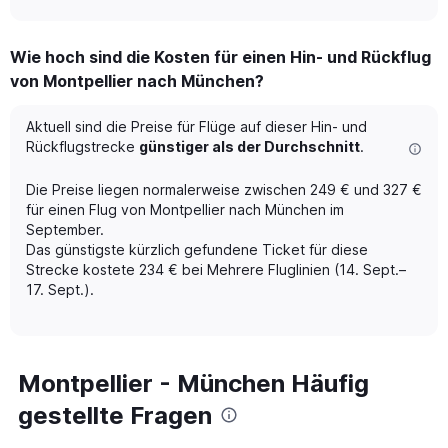
axis
interactive
displaying
chart
categories.
Wie hoch sind die Kosten für einen Hin- und Rückflug
Range:
von Montpellier nach München?
12
categories.
The
Aktuell sind die Preise für Flüge auf dieser Hin- und
chart
Rückflugstrecke
günstiger als der Durchschnitt
.
has
1
Die Preise liegen normalerweise zwischen 249 € und 327 €
Y
für einen Flug von Montpellier nach München im
axis
September.
displaying
Das günstigste kürzlich gefundene Ticket für diese
values.
Range:
Strecke kostete 234 € bei Mehrere Fluglinien (14. Sept.–
0
17. Sept.).
to
600.
Montpellier - München Häufig
gestellte Fragen