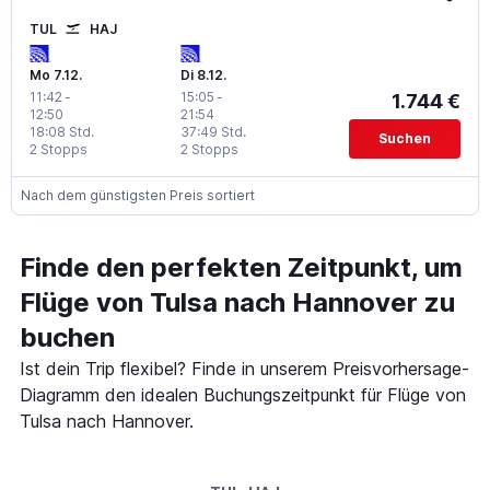
TUL
HAJ
Mo 7.12.
Di 8.12.
11:42
-
15:05
-
1.744 €
12:50
21:54
18:08 Std.
37:49 Std.
Suchen
2 Stopps
2 Stopps
Nach dem günstigsten Preis sortiert
Finde den perfekten Zeitpunkt, um
Flüge von Tulsa nach Hannover zu
buchen
Ist dein Trip flexibel? Finde in unserem Preisvorhersage-
Diagramm den idealen Buchungszeitpunkt für Flüge von
Tulsa nach Hannover.