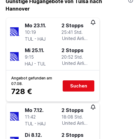
Günstige Flugangebote von Tulsa nach
Hannover
Mo 23.11.
2 Stopps
10:19
25:41 Std.
-
United Airlines
TUL
HAJ
Mi 25.11.
2 Stopps
9:15
20:52 Std.
-
United Airlines
HAJ
TUL
Angebot gefunden am
07.08.
Suchen
728 €
Mo 7.12.
2 Stopps
11:42
18:08 Std.
-
United Airlines
TUL
HAJ
Di 8.12.
2 Stopps