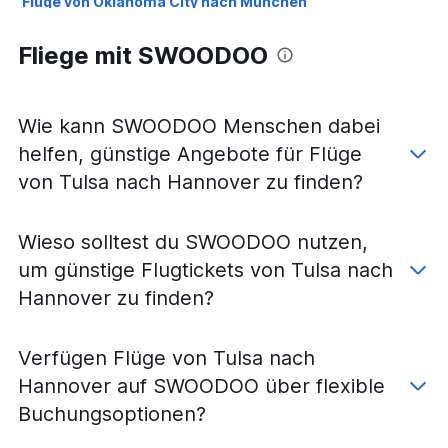
Flüge von Oklahoma City nach München
Flüge von Tulsa nach Frankfurt am Main
Fliege mit SWOODOO
Flüge von Tulsa nach München
Flüge von Dallas/Fort Worth nach Bremen
Flüge von Dallas/Fort Worth nach Dresden
Wie kann SWOODOO Menschen dabei
Flüge von Fayetteville nach München
helfen, günstige Angebote für Flüge
Flüge von Oklahoma City nach Stuttgart
von Tulsa nach Hannover zu finden?
Flüge von Tulsa nach Düsseldorf
Flüge von Tulsa nach Hamburg
Wieso solltest du SWOODOO nutzen,
Flüge von Dallas/Fort Worth nach Köln
um günstige Flugtickets von Tulsa nach
Flüge von Oklahoma City nach Düsseldorf
Hannover zu finden?
Flüge von Fayetteville nach Stuttgart
Flüge von Dallas/Fort Worth nach Saarbrücken
Verfügen Flüge von Tulsa nach
Flüge von Oklahoma City nach Saarbrücken
Hannover auf SWOODOO über flexible
Flüge von Tulsa nach Dortmund
Buchungsoptionen?
Flüge von Tulsa nach Münster