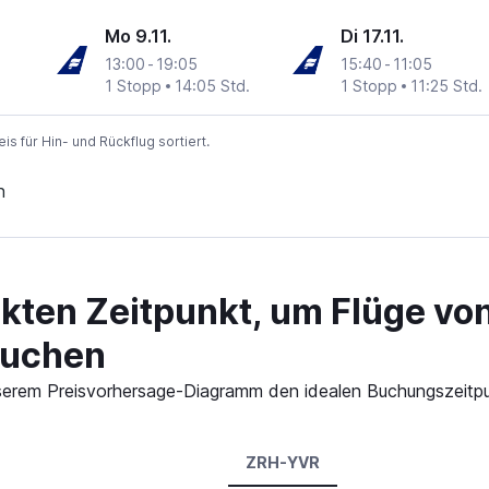
Mo 9.11.
Di 17.11.
13:00
-
19:05
15:40
-
11:05
1 Stopp
14:05 Std.
1 Stopp
11:25 Std.
 für Hin- und Rückflug sortiert.
n
kten Zeitpunkt, um Flüge vo
buchen
 unserem Preisvorhersage-Diagramm den idealen Buchungszeitp
ZRH-YVR