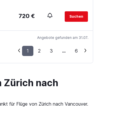
720 €
Suchen
Angebote gefunden am 31.07.
1
2
3
...
6
n Zürich nach
unkt für Flüge von Zürich nach Vancouver.