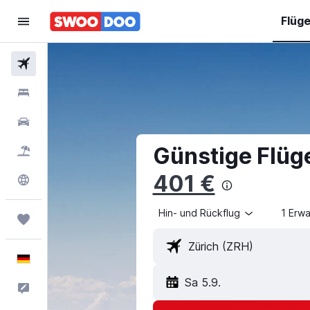
Flüg
Flüge
Hotels
Mietwagen
Günstige Flüg
Pauschalreisen
401 €
Explore
Hin- und Rückflug
1 Erw
Trips
Deutsch
Sa 5.9.
Feedback