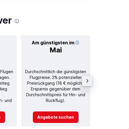
ver
Am günstigsten im
Durchschnitt
Mai
89
 Flügen
Durchschnittlich die günstigsten
Durchschnitt
agen.
Flugpreise. 2% potenzieller
Rückflug in
stieg
Preisrückgang (18 € mögliche
tieg
Ersparnis gegenüber dem
Durchschnittspreis für Hin- und
in- und
Rückflug).
n
Angebote suchen
Angebot