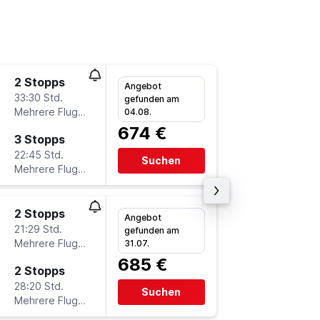
2 Stopps
Di 8.9.
Angebot
33:30 Std.
8:00
gefunden am
Mehrere Fluglinien
ZRH
-
Y
04.08.
674 €
3 Stopps
Do 17.9
22:45 Std.
17:50
Suchen
Mehrere Fluglinien
YVR
-
Z
2 Stopps
Do 17.9
Angebot
21:29 Std.
11:20
gefunden am
Mehrere Fluglinien
ZRH
-
Y
31.07.
685 €
2 Stopps
Do 1.10.
28:20 Std.
17:50
Suchen
Mehrere Fluglinien
YVR
-
Z