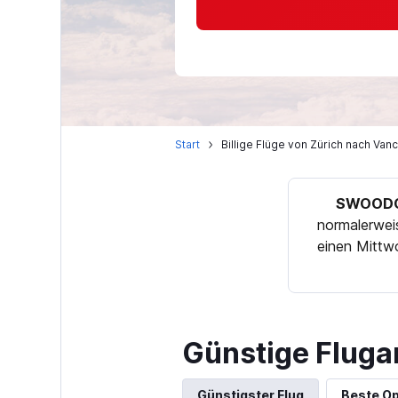
Start
Billige Flüge von Zürich nach Van
SWOODO
normalerwei
einen Mittw
Günstige Fluga
Günstigster Flug
Beste Op