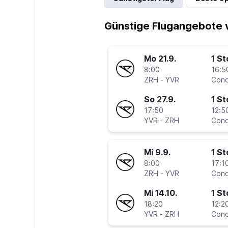
Günstige Flugangebote 
Mo 21.9.
1 S
8:00
16:5
ZRH
-
YVR
Cond
So 27.9.
1 S
17:50
12:5
YVR
-
ZRH
Cond
Mi 9.9.
1 S
8:00
17:10
ZRH
-
YVR
Cond
Mi 14.10.
1 S
18:20
12:20
YVR
-
ZRH
Cond