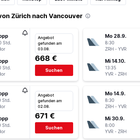
von Zürich nach Vancouver
topp
Mo 28.9.
Angebot
0 Std.
8:30
gefunden am
or
ZRH
-
YVR
03.08.
668 €
topp
Mi 14.10.
0 Std.
13:35
Suchen
or
YVR
-
ZRH
topp
Mo 14.9.
Angebot
 Std.
8:30
gefunden am
or
ZRH
-
YVR
02.08.
671 €
topp
Mi 30.9.
 Std.
8:00
Suchen
or
YVR
-
ZRH