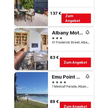
137 €
Zum
Angebot
Albany Motel & Apartments
3 Sterne
41 Frederick Street, Albany, WA, Australien
83 €
Zum Angebot
Emu Point Motel & Apartments
4 Sterne
1 Medcalf Parade, Albany, WA, Australien
89 €
Zum Angebot