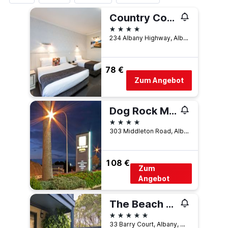
Country Comfort Amity Motel
4 Sterne
234 Albany Highway, Albany, WA, Australien
78 €
Zum Angebot
Dog Rock Motel
4 Sterne
303 Middleton Road, Albany, WA, Australien
108 €
Zum
Angebot
The Beach House at Bayside
5 Sterne
33 Barry Court, Albany, WA, Australien