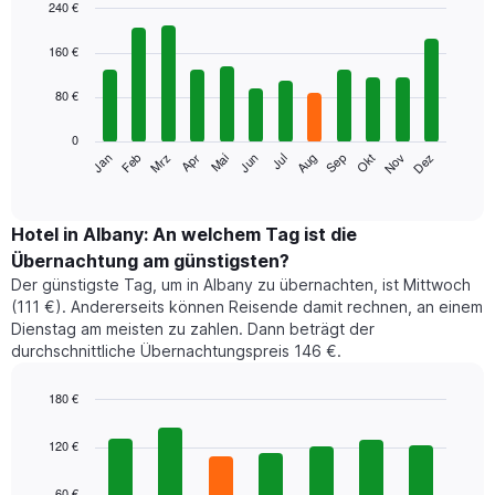
240 €
Bar
Chart
graphic.
chart
160 €
with
12
80 €
bars.
0
Das
Jan
Feb
Mrz
Apr
Mai
Jun
Jul
Aug
Sep
Okt
Nov
Dez
folgende
End
of
Diagramm
interactive
zeigt
chart
den
Hotel in Albany: An welchem Tag ist die
durchschnittlichen
Übernachtung am günstigsten?
Zimmerpreis
Der günstigste Tag, um in Albany zu übernachten, ist Mittwoch
im
(111 €). Andererseits können Reisende damit rechnen, an einem
jeweiligen
Dienstag am meisten zu zahlen. Dann beträgt der
Monat
durchschnittliche Übernachtungspreis 146 €.
an.
Das
Diagramm
180 €
hat
Bar
Chart
1
graphic.
chart
120 €
with
X-
7
Achse,
60 €
bars.