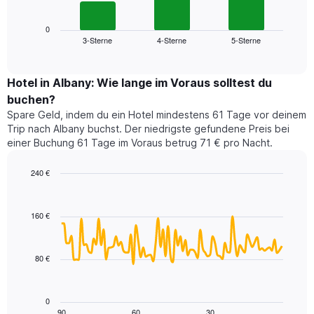
folgende
Achse,
Diagramm
die
zeigt
0
die
3-Sterne
4-Sterne
5-Sterne
den
End
Hotelkategorien
of
durchschnittlichen
nach
interactive
Zimmerpreis
chart
Sternen
für
Hotel in Albany: Wie lange im Voraus solltest du
anzeigt
dieses
buchen?
Das
Wochenende
Diagramm
Spare Geld, indem du ein Hotel mindestens 61 Tage vor deinem
in
hat
Trip nach Albany buchst. Der niedrigste gefundene Preis bei
den
1
einer Buchung 61 Tage im Voraus betrug 71 € pro Nacht.
letzten
Y-
3
Achse,
240 €
Tagen,
die
aggregiert
Line
Chart
den
graphic.
chart
nach
durchschnittlichen
with
Sternebewertung.
160 €
Zimmerpreis
90
Das
für
data
Diagramm
points.
heute
hat
80 €
Nacht
1
Das
in
X-
folgende
den
Achse,
Diagramm
letzten
0
die
zeigt,
3
90
60
30
End