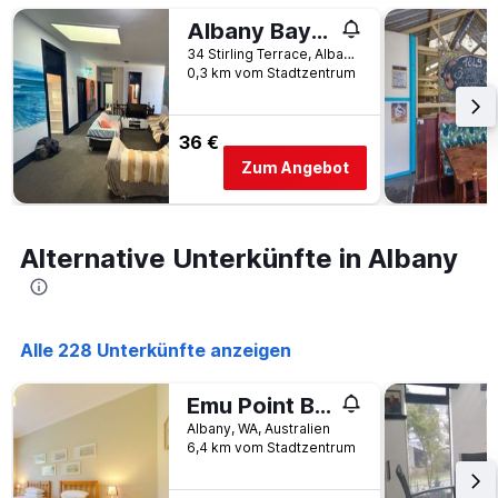
Tage
Tagen
vor
Albany Bayview Lodge
gefunden
dem
34 Stirling Terrace, Albany, WA, Australien
wurde.
Aufenthalt
0,3 km vom Stadtzentrum
anzeigt
Das
Diagramm
36 €
hat
Zum Angebot
1
Y-
Achse,
die
Alternative Unterkünfte in Albany
den
durchschnittlichen
Zimmerpreis
anzeigt
Alle 228 Unterkünfte anzeigen
Emu Point Beach Cottages
Albany, WA, Australien
6,4 km vom Stadtzentrum