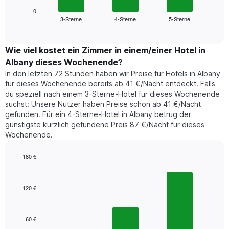
Diagramm
anzeigt.
zeigt
0
Das
3-Sterne
4-Sterne
5-Sterne
den
End
Diagramm
of
durchschnittlichen
hat
interactive
Zimmerpreis,
chart
1
der
Wie viel kostet ein Zimmer in einem/einer Hotel in
Y-
für
Achse,
Albany dieses Wochenende?
heute
die
In den letzten 72 Stunden haben wir Preise für Hotels in Albany
Nacht
den
für dieses Wochenende bereits ab 41 €/Nacht entdeckt. Falls
in
durchschnittlichen
du speziell nach einem 3-Sterne-Hotel für dieses Wochenende
den
Zimmerpreis
suchst: Unsere Nutzer haben Preise schon ab 41 €/Nacht
letzten
anzeigt.
gefunden. Für ein 4-Sterne-Hotel in Albany betrug der
3
günstigste kürzlich gefundene Preis 87 €/Nacht für dieses
Tagen
Wochenende.
gefunden
wurde,
aggregiert
180 €
nach
Bar
Chart
Sternebewertung.
graphic.
chart
with
Das
120 €
3
Diagramm
bars.
hat
1
60 €
Das
X-