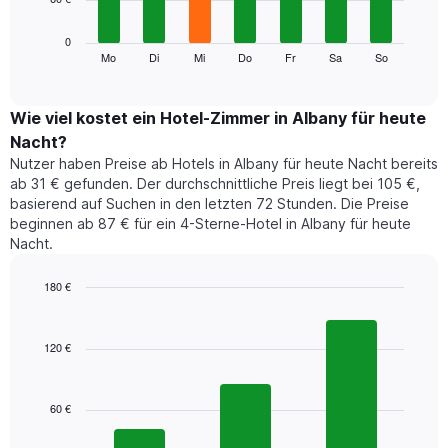
die
die
Das
0
Monate
folgende
Mo
Di
Mi
Do
Fr
Sa
So
End
anzeigt.
of
Diagramm
Das
interactive
zeigt
chart
Diagramm
den
Wie viel kostet ein Hotel-Zimmer in Albany für heute
hat
durchschnittlichen
1
Nacht?
Preis
Y-
Nutzer haben Preise ab Hotels in Albany für heute Nacht bereits
eines
Achse,
ab 31 € gefunden. Der durchschnittliche Preis liegt bei 105 €,
Zimmers
die
basierend auf Suchen in den letzten 72 Stunden. Die Preise
für
den
beginnen ab 87 € für ein 4-Sterne-Hotel in Albany für heute
den
durchschnittlichen
Nacht.
jeweiligen
Zimmerpreis
Wochentag.
anzeigt.
Das
180 €
Diagramm
Bar
Chart
hat
graphic.
chart
1
with
120 €
3
X-
bars.
Achse,
die
60 €
Das
die
folgende
Wochentage