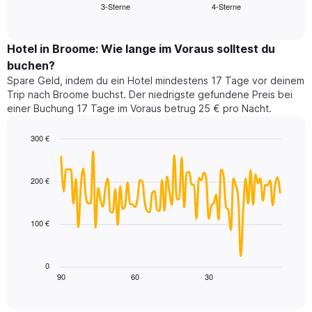
3-Sterne
4-Sterne
den
End
Hotelkategorien
of
durchschnittlichen
nach
interactive
Zimmerpreis
chart
Sternen
für
Hotel in Broome: Wie lange im Voraus solltest du
anzeigt
dieses
buchen?
Das
Wochenende
Diagramm
Spare Geld, indem du ein Hotel mindestens 17 Tage vor deinem
in
hat
Trip nach Broome buchst. Der niedrigste gefundene Preis bei
den
1
einer Buchung 17 Tage im Voraus betrug 25 € pro Nacht.
letzten
Y-
3
Achse,
300 €
Tagen,
die
aggregiert
Line
Chart
den
graphic.
chart
nach
durchschnittlichen
with
Sternebewertung.
200 €
Zimmerpreis
90
Das
für
data
Diagramm
points.
heute
hat
100 €
Nacht
1
Das
in
X-
folgende
den
Achse,
Diagramm
letzten
0
die
zeigt,
3
90
60
30
End
die
of
wie
Tagen
interactive
Hotelkategorien
sich
anzeigt.
chart