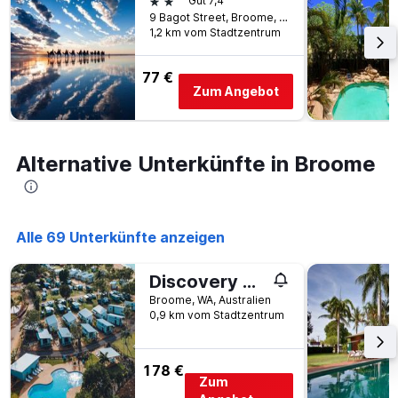
2 Sterne
Gut 7,4
wurde.
Aufenthalt
9 Bagot Street, Broome, WA, Australien
anzeigt
1,2 km vom Stadtzentrum
Das
Diagramm
77 €
hat
Zum Angebot
1
Y-
Achse,
die
Alternative Unterkünfte in Broome
den
durchschnittlichen
Zimmerpreis
anzeigt
Alle 69 Unterkünfte anzeigen
Discovery Parks - Broome
Broome, WA, Australien
0,9 km vom Stadtzentrum
178 €
Zum