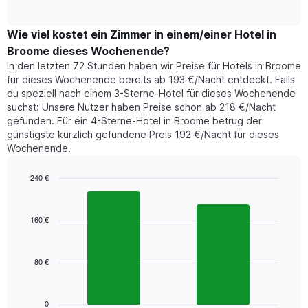
of
durchschnittlichen
hat
interactive
Zimmerpreis,
chart
1
der
Wie viel kostet ein Zimmer in einem/einer Hotel in
Y-
für
Achse,
Broome dieses Wochenende?
heute
die
In den letzten 72 Stunden haben wir Preise für Hotels in Broome
Nacht
den
für dieses Wochenende bereits ab 193 €/Nacht entdeckt. Falls
in
durchschnittlichen
du speziell nach einem 3-Sterne-Hotel für dieses Wochenende
den
Zimmerpreis
suchst: Unsere Nutzer haben Preise schon ab 218 €/Nacht
letzten
anzeigt.
gefunden. Für ein 4-Sterne-Hotel in Broome betrug der
3
günstigste kürzlich gefundene Preis 192 €/Nacht für dieses
Tagen
Wochenende.
gefunden
wurde,
aggregiert
240 €
nach
Bar
Chart
Sternebewertung.
graphic.
chart
with
Das
160 €
2
Diagramm
bars.
hat
1
80 €
Das
X-
folgende
Achse,
Diagramm
die
zeigt
0
die