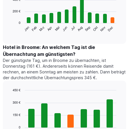
with
12
200 €
bars.
0
Das
Jan
Feb
Mrz
Apr
Mai
Jun
Jul
Aug
Sep
Okt
Nov
Dez
folgende
End
of
Diagramm
interactive
zeigt
chart
den
Hotel in Broome: An welchem Tag ist die
durchschnittlichen
Übernachtung am günstigsten?
Zimmerpreis
Der günstigste Tag, um in Broome zu übernachten, ist
im
Donnerstag (161 €). Andererseits können Reisende damit
jeweiligen
rechnen, an einem Sonntag am meisten zu zahlen. Dann beträgt
Monat
der durchschnittliche Übernachtungspreis 345 €.
an.
Das
Diagramm
450 €
hat
Bar
Chart
1
graphic.
chart
300 €
with
X-
7
Achse,
150 €
bars.
die
die
Das
0
Monate