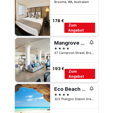
Broome, WA, Australien
178 €
Zum
Angebot
Mangrove Hotel
4 Sterne
47 Carnarvon Street, Broome, WA, Australien
193 €
Zum
Angebot
Eco Beach Wilderness Retreat
4 Sterne
323 Thangoo Station Great Northern Highway, Broome, WA, Australien