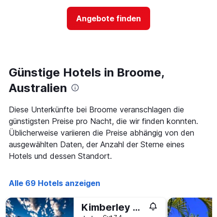
nach
der
Sternen
Preis
Angebote finden
anzeigt
für
Das
ein
Diagramm
Zimmer
hat
ändert,
1
je
Y-
näher
Günstige Hotels in Broome,
Achse,
das
die
Aufenthaltsdatum
Australien
den
rückt.
durchschnittlichen
Das
Diese Unterkünfte bei Broome veranschlagen die
Zimmerpreis
Diagramm
an
günstigsten Preise pro Nacht, die wir finden konnten.
hat
diesem
1
Üblicherweise variieren die Preise abhängig von den
Wochenende
X-
ausgewählten Daten, der Anzahl der Sterne eines
anzeigt,
Achse,
Hotels und dessen Standort.
der
die
in
die
den
Anzahl
Alle 69 Hotels anzeigen
letzten
der
3
Tage
Tagen
vor
Kimberley Travellers Lodge - Hostel
gefunden
dem