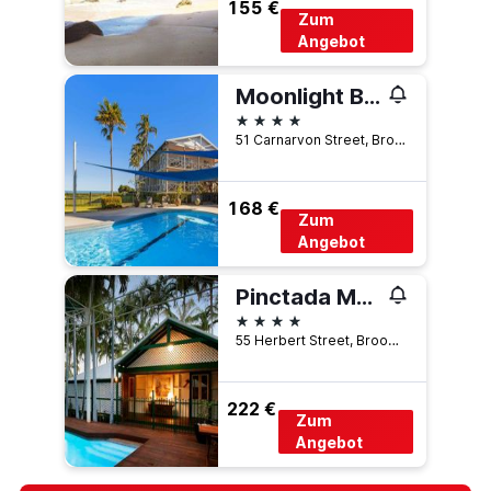
155 €
Zum
Angebot
Moonlight Bay Suites
4 Sterne
51 Carnarvon Street, Broome, WA, Australien
168 €
Zum
Angebot
Pinctada Mcalpine House
4 Sterne
55 Herbert Street, Broome, WA, Australien
222 €
Zum
Angebot