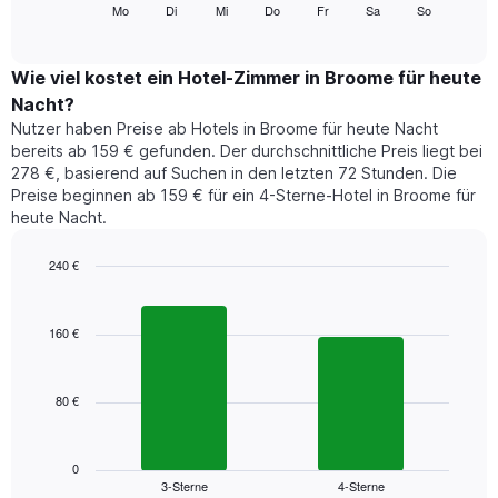
folgende
Mo
Di
Mi
Do
Fr
Sa
So
End
anzeigt.
of
Diagramm
Das
interactive
zeigt
chart
Diagramm
den
Wie viel kostet ein Hotel-Zimmer in Broome für heute
hat
durchschnittlichen
1
Nacht?
Preis
Y-
Nutzer haben Preise ab Hotels in Broome für heute Nacht
eines
Achse,
bereits ab 159 € gefunden. Der durchschnittliche Preis liegt bei
Zimmers
die
278 €, basierend auf Suchen in den letzten 72 Stunden. Die
für
den
Preise beginnen ab 159 € für ein 4-Sterne-Hotel in Broome für
den
durchschnittlichen
heute Nacht.
jeweiligen
Zimmerpreis
Wochentag.
anzeigt.
Das
240 €
Diagramm
Bar
Chart
hat
graphic.
chart
1
with
160 €
2
X-
bars.
Achse,
die
80 €
Das
die
folgende
Wochentage
Diagramm
anzeigt.
zeigt
0
Das
3-Sterne
4-Sterne
den
End
Diagramm