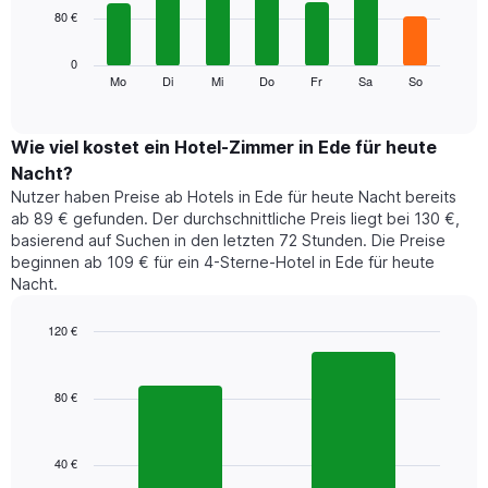
Achse,
80 €
bars.
die
die
Das
0
Monate
folgende
Mo
Di
Mi
Do
Fr
Sa
So
End
anzeigt.
of
Diagramm
Das
interactive
zeigt
chart
Diagramm
den
Wie viel kostet ein Hotel-Zimmer in Ede für heute
hat
durchschnittlichen
1
Nacht?
Preis
Y-
Nutzer haben Preise ab Hotels in Ede für heute Nacht bereits
eines
Achse,
ab 89 € gefunden. Der durchschnittliche Preis liegt bei 130 €,
Zimmers
die
basierend auf Suchen in den letzten 72 Stunden. Die Preise
für
den
beginnen ab 109 € für ein 4-Sterne-Hotel in Ede für heute
den
durchschnittlichen
Nacht.
jeweiligen
Zimmerpreis
Wochentag.
anzeigt.
Das
120 €
Diagramm
Bar
Chart
hat
graphic.
chart
1
with
80 €
2
X-
bars.
Achse,
die
40 €
Das
die
folgende