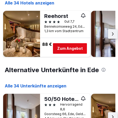
die
Alle 34 Hotels anzeigen
3
Hotelkategorien
Tagen
nach
anzeigt.
Reehorst
Sternen
4 Sterne
anzeigt
Gut 7,7
Das
Bennekomseweg 24, Ede, Gelderland, Niederlande
1,3 km vom Stadtzentrum
Diagramm
hat
1
88 €
Y-
Zum Angebot
Achse,
die
den
durchschnittlichen
Alternative Unterkünfte in Ede
Zimmerpreis
an
diesem
Alle 34 Unterkünfte anzeigen
Wochenende
anzeigt,
der
50/50 Hotel Belmont
in
3 Sterne
Hervorragend
den
8,6
letzten
Goorsteeg 66, Ede, Gelderland, Niederlande
3