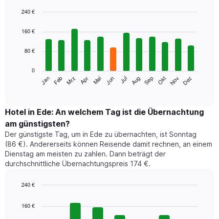
240 €
Bar
Chart
graphic.
chart
160 €
with
12
80 €
bars.
0
Das
Jan
Feb
Mrz
Apr
Mai
Jun
Jul
Aug
Sep
Okt
Nov
Dez
folgende
End
of
Diagramm
interactive
zeigt
chart
den
Hotel in Ede: An welchem Tag ist die Übernachtung
durchschnittlichen
am günstigsten?
Zimmerpreis
Der günstigste Tag, um in Ede zu übernachten, ist Sonntag
im
(86 €). Andererseits können Reisende damit rechnen, an einem
jeweiligen
Dienstag am meisten zu zahlen. Dann beträgt der
Monat
durchschnittliche Übernachtungspreis 174 €.
an.
Das
Diagramm
240 €
hat
Bar
Chart
1
graphic.
chart
160 €
with
X-
7