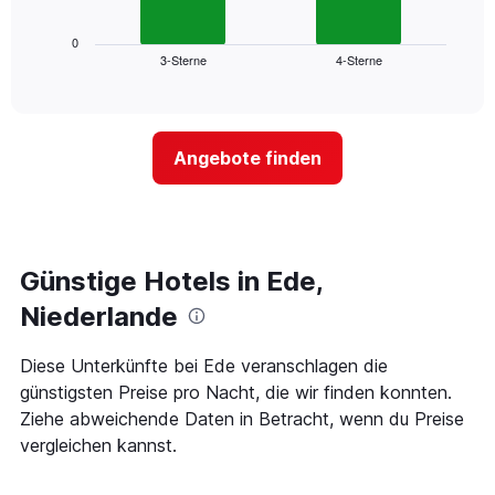
X-
Diagramm
Achse,
zeigt
0
die
3-Sterne
4-Sterne
den
End
die
of
durchschnittlichen
Hotelkategorien
interactive
Zimmerpreis
chart
nach
für
Sternen
dieses
anzeigt
Angebote finden
Wochenende
Das
in
Diagramm
den
hat
letzten
1
3
Y-
Tagen,
Günstige Hotels in Ede,
Achse,
aggregiert
die
Niederlande
nach
den
Sternebewertung.
durchschnittlichen
Das
Zimmerpreis
Diese Unterkünfte bei Ede veranschlagen die
Diagramm
für
günstigsten Preise pro Nacht, die wir finden konnten.
hat
heute
Ziehe abweichende Daten in Betracht, wenn du Preise
1
Nacht
X-
vergleichen kannst.
in
Achse,
den
die
letzten