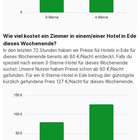
Wochentage
Diagramm
anzeigt.
zeigt
0
Das
3-Sterne
4-Sterne
den
End
Diagramm
of
durchschnittlichen
hat
interactive
Zimmerpreis,
chart
1
der
Wie viel kostet ein Zimmer in einem/einer Hotel in Ede
Y-
für
Achse,
dieses Wochenende?
heute
die
In den letzten 72 Stunden haben wir Preise für Hotels in Ede für
Nacht
den
dieses Wochenende bereits ab 80 €/Nacht entdeckt. Falls du
in
durchschnittlichen
speziell nach einem 3-Sterne-Hotel für dieses Wochenende
den
Zimmerpreis
suchst: Unsere Nutzer haben Preise schon ab 80 €/Nacht
letzten
anzeigt.
gefunden. Für ein 4-Sterne-Hotel in Ede betrug der günstigste
3
kürzlich gefundene Preis 127 €/Nacht für dieses Wochenende.
Tagen
gefunden
wurde,
150 €
aggregiert
Bar
Chart
nach
graphic.
chart
with
Sternebewertung.
100 €
2
Das
bars.
Diagramm
hat
50 €
Das
1
folgende