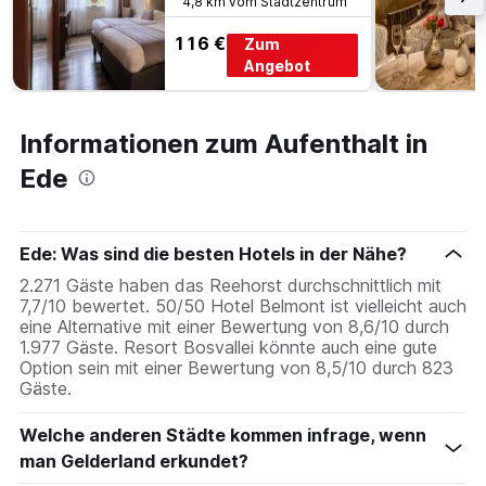
4,8 km vom Stadtzentrum
Tagen
gefunden
116 €
Zum
wurde.
Angebot
Informationen zum Aufenthalt in
Ede
Ede: Was sind die besten Hotels in der Nähe?
2.271 Gäste haben das Reehorst durchschnittlich mit
7,7/10 bewertet. 50/50 Hotel Belmont ist vielleicht auch
eine Alternative mit einer Bewertung von 8,6/10 durch
1.977 Gäste. Resort Bosvallei könnte auch eine gute
Option sein mit einer Bewertung von 8,5/10 durch 823
Gäste.
Welche anderen Städte kommen infrage, wenn
man Gelderland erkundet?