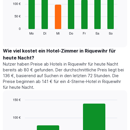
1
graphic.
chart
100 €
with
X-
7
Achse,
50 €
bars.
die
die
Das
0
Monate
folgende
Mo
Di
Mi
Do
Fr
Sa
So
End
anzeigt.
of
Diagramm
Das
interactive
zeigt
chart
Diagramm
den
Wie viel kostet ein Hotel-Zimmer in Riquewihr für
hat
durchschnittlichen
1
heute Nacht?
Preis
Y-
Nutzer haben Preise ab Hotels in Riquewihr für heute Nacht
eines
Achse,
bereits ab 80 € gefunden. Der durchschnittliche Preis liegt bei
Zimmers
die
136 €, basierend auf Suchen in den letzten 72 Stunden. Die
für
den
Preise beginnen ab 141 € für ein 4-Sterne-Hotel in Riquewihr
den
durchschnittlichen
für heute Nacht.
jeweiligen
Zimmerpreis
Wochentag.
anzeigt.
Das
150 €
Diagramm
Bar
Chart
hat
graphic.
chart
1
with
100 €
2
X-
bars.
Achse,