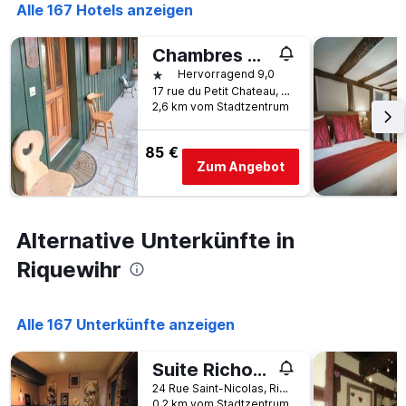
die
Alle 167 Hotels anzeigen
den
Anzahl
letzten
der
3
Chambres d'Hôtes l'Erable
Tage
Tagen
vor
1 Stern
Hervorragend 9,0
gefunden
dem
17 rue du Petit Chateau, Riquewihr, Haut-Rhin, Frankreich
wurde.
Aufenthalt
2,6 km vom Stadtzentrum
anzeigt
Das
85 €
Diagramm
Zum Angebot
hat
1
Y-
Achse,
Alternative Unterkünfte in
die
den
Riquewihr
durchschnittlichen
Zimmerpreis
anzeigt
Alle 167 Unterkünfte anzeigen
Suite Richovilare - Sauna & Hammam
24 Rue Saint-Nicolas, Riquewihr, Haut-Rhin, Frankreich
0,2 km vom Stadtzentrum