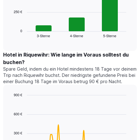
bars.
hat
1
250 €
Das
X-
folgende
Achse,
Diagramm
die
zeigt
0
die
3-Sterne
4-Sterne
5-Sterne
den
End
Hotelkategorien
of
durchschnittlichen
nach
interactive
Zimmerpreis
chart
Sternen
für
Hotel in Riquewihr: Wie lange im Voraus solltest du
anzeigt
dieses
buchen?
Das
Wochenende
Diagramm
Spare Geld, indem du ein Hotel mindestens 18 Tage vor deinem
in
hat
Trip nach Riquewihr buchst. Der niedrigste gefundene Preis bei
den
1
einer Buchung 18 Tage im Voraus betrug 90 € pro Nacht.
letzten
Y-
3
Achse,
900 €
Tagen,
die
aggregiert
Line
Chart
den
graphic.
chart
nach
durchschnittlichen
with
Sternebewertung.
600 €
Zimmerpreis
90
Das
für
data
Diagramm
points.
heute
hat
300 €
Nacht
1
Das
in