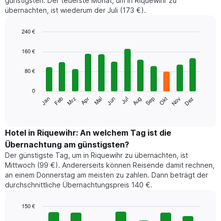
günstigsten. Der teuerste Monat, um in Riquewihr zu
übernachten, ist wiederum der Juli (173 €).
240 €
Bar
Chart
graphic.
chart
160 €
with
12
80 €
bars.
0
Das
Jan
Feb
Mrz
Apr
Mai
Jun
Jul
Aug
Sep
Okt
Nov
Dez
folgende
End
of
Diagramm
interactive
zeigt
chart
den
Hotel in Riquewihr: An welchem Tag ist die
durchschnittlichen
Übernachtung am günstigsten?
Zimmerpreis
Der günstigste Tag, um in Riquewihr zu übernachten, ist
im
Mittwoch (99 €). Andererseits können Reisende damit rechnen,
jeweiligen
an einem Donnerstag am meisten zu zahlen. Dann beträgt der
Monat
durchschnittliche Übernachtungspreis 140 €.
an.
Das
Diagramm
150 €
hat
Bar
Chart