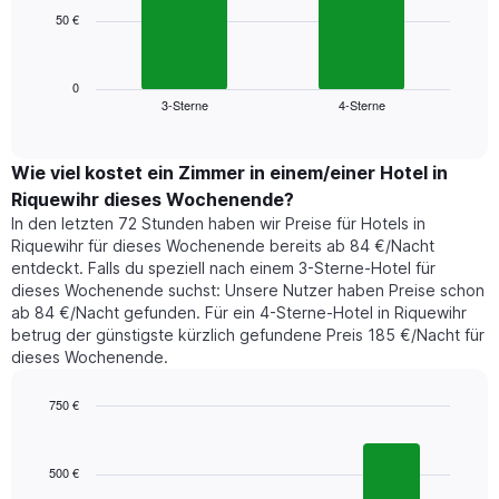
die
50 €
Das
die
folgende
Wochentage
Diagramm
anzeigt.
zeigt
0
Das
3-Sterne
4-Sterne
den
End
Diagramm
of
durchschnittlichen
hat
interactive
Zimmerpreis,
chart
1
der
Wie viel kostet ein Zimmer in einem/einer Hotel in
Y-
für
Achse,
Riquewihr dieses Wochenende?
heute
die
In den letzten 72 Stunden haben wir Preise für Hotels in
Nacht
den
Riquewihr für dieses Wochenende bereits ab 84 €/Nacht
in
durchschnittlichen
entdeckt. Falls du speziell nach einem 3-Sterne-Hotel für
den
Zimmerpreis
dieses Wochenende suchst: Unsere Nutzer haben Preise schon
letzten
anzeigt.
ab 84 €/Nacht gefunden. Für ein 4-Sterne-Hotel in Riquewihr
3
betrug der günstigste kürzlich gefundene Preis 185 €/Nacht für
Tagen
dieses Wochenende.
gefunden
wurde,
aggregiert
750 €
nach
Bar
Chart
Sternebewertung.
graphic.
chart
with
Das
500 €
3
Diagramm