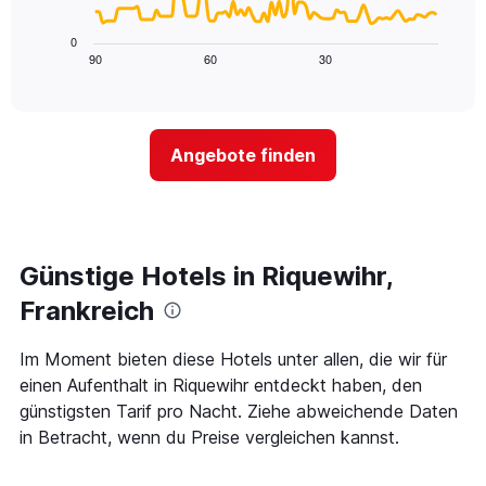
X-
folgende
den
Achse,
Diagramm
letzten
0
die
zeigt,
3
90
60
30
End
die
of
wie
Tagen
interactive
Hotelkategorien
sich
anzeigt.
chart
nach
der
Sternen
Preis
Angebote finden
anzeigt
für
Das
ein
Diagramm
Zimmer
hat
ändert,
1
je
Y-
näher
Günstige Hotels in Riquewihr,
Achse,
das
die
Aufenthaltsdatum
Frankreich
den
rückt.
durchschnittlichen
Das
Im Moment bieten diese Hotels unter allen, die wir für
Zimmerpreis
Diagramm
an
einen Aufenthalt in Riquewihr entdeckt haben, den
hat
diesem
1
günstigsten Tarif pro Nacht. Ziehe abweichende Daten
Wochenende
X-
in Betracht, wenn du Preise vergleichen kannst.
anzeigt,
Achse,
der
die
in