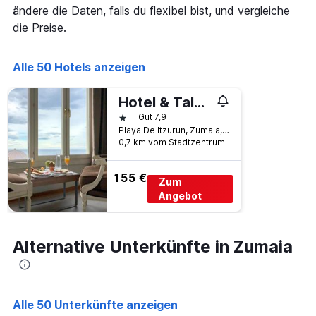
die
ändere die Daten, falls du flexibel bist, und vergleiche
die
die Preise.
Wochentage
anzeigt.
Das
Alle 50 Hotels anzeigen
Diagramm
hat
1
Hotel & Talasoterapia Zelai
Y-
1 Stern
Gut 7,9
Achse,
Playa De Itzurun, Zumaia, Provinz Gipuzkoa, Spanien
die
0,7 km vom Stadtzentrum
den
durchschnittlichen
155 €
Zimmerpreis
Zum
anzeigt.
Angebot
Alternative Unterkünfte in Zumaia
Alle 50 Unterkünfte anzeigen