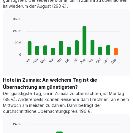
günstigsten. Der teuerste Monat, um in Zumaia zu übernachten,
ist wiederum der August (293 €).
360 €
Bar
Chart
graphic.
chart
240 €
with
12
120 €
bars.
0
Das
Jan
Feb
Mrz
Apr
Mai
Jun
Jul
Aug
Sep
Okt
Nov
Dez
folgende
End
of
Diagramm
interactive
zeigt
chart
den
Hotel in Zumaia: An welchem Tag ist die
durchschnittlichen
Übernachtung am günstigsten?
Zimmerpreis
Der günstigste Tag, um in Zumaia zu übernachten, ist Montag
im
(88 €). Andererseits können Reisende damit rechnen, an einem
jeweiligen
Mittwoch am meisten zu zahlen. Dann beträgt der
Monat
durchschnittliche Übernachtungspreis 196 €.
an.
Das
Diagramm
240 €
hat
Bar
Chart