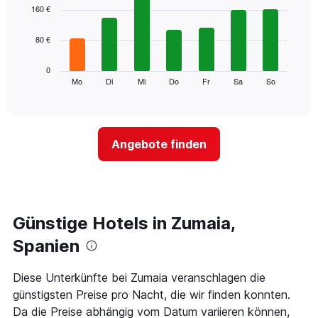
1
graphic.
chart
160 €
with
X-
7
Achse,
80 €
bars.
die
die
Das
0
Monate
folgende
Mo
Di
Mi
Do
Fr
Sa
So
End
anzeigt.
of
Diagramm
Das
interactive
zeigt
chart
Diagramm
den
hat
durchschnittlichen
1
Angebote finden
Preis
Y-
eines
Achse,
Zimmers
die
für
den
den
durchschnittlichen
jeweiligen
Günstige Hotels in Zumaia,
Zimmerpreis
Wochentag.
anzeigt.
Das
Spanien
Diagramm
hat
Diese Unterkünfte bei Zumaia veranschlagen die
1
günstigsten Preise pro Nacht, die wir finden konnten.
X-
Achse,
Da die Preise abhängig vom Datum variieren können,