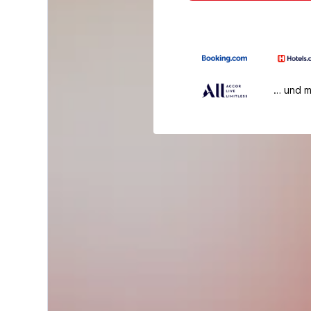
… und 