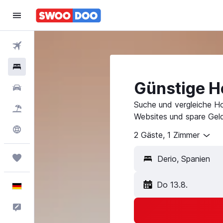
Flüge
Hotels
Günstige Ho
Mietwagen
Suche und vergleiche Ho
Pauschalreisen
Websites und spare Geld
Explore
2 Gäste, 1 Zimmer
Trips
Do 13.8.
Deutsch
Feedback