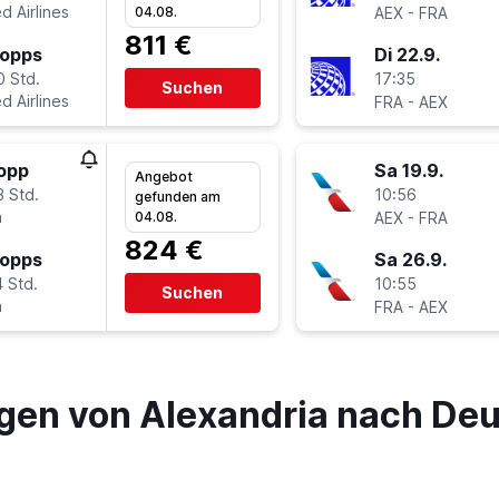
d Airlines
-
04.08.
AEX
FRA
811 €
topps
Di 22.9.
0 Std.
17:35
Suchen
d Airlines
-
FRA
AEX
topp
Sa 19.9.
Angebot
3 Std.
10:56
gefunden am
a
-
04.08.
AEX
FRA
824 €
topps
Sa 26.9.
 Std.
10:55
Suchen
a
-
FRA
AEX
gen von Alexandria nach De