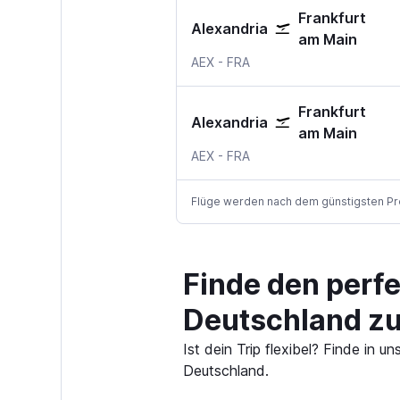
Frankfurt
Alexandria
am Main
Alexandria Intl, USA
Frankfurt am Main
AEX
-
FRA
Frankfurt
Alexandria
am Main
Alexandria Intl, USA
Frankfurt am Main
AEX
-
FRA
Flüge werden nach dem günstigsten Preis
Finde den perf
Deutschland z
Ist dein Trip flexibel? Finde in
Deutschland.