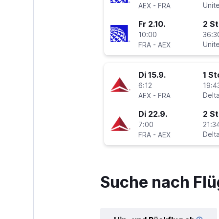
-
Unite
AEX
FRA
Fr 2.10.
2 S
10:00
36:3
-
Unite
FRA
AEX
Di 15.9.
1 S
6:12
19:4
-
Delt
AEX
FRA
Di 22.9.
2 S
7:00
21:34
-
Delt
FRA
AEX
Suche nach Flü