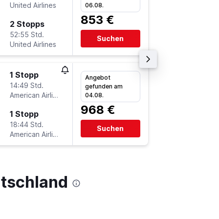
United Airlines
-
06.08.
AEX
FR
853 €
2 Stopps
Fr 2.10.
52:55 Std.
20:30
Suchen
United Airlines
-
FRA
AE
1 Stopp
Di 15.9.
Angebot
14:49 Std.
11:50
gefunden am
American Airlines
-
04.08.
AEX
FR
968 €
1 Stopp
Di 22.9.
18:44 Std.
20:30
Suchen
American Airlines
-
FRA
AE
utschland