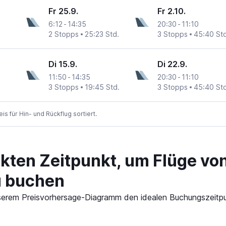
Fr 25.9.
Fr 2.10.
6:12
-
14:35
20:30
-
11:10
2 Stopps
25:23 Std.
3 Stopps
45:40 Std
Di 15.9.
Di 22.9.
11:50
-
14:35
20:30
-
11:10
3 Stopps
19:45 Std.
3 Stopps
45:40 Std
 für Hin- und Rückflug sortiert.
ekten Zeitpunkt, um Flüge vo
u buchen
 unserem Preisvorhersage-Diagramm den idealen Buchungszeitp