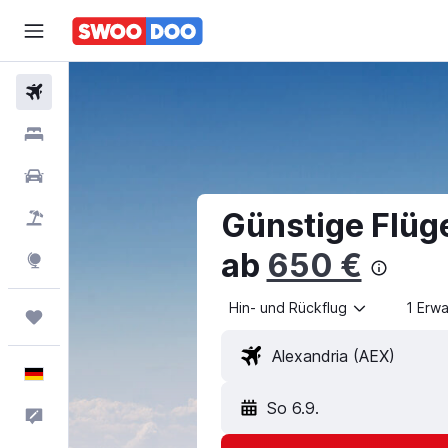
Flüge
Hotels
Mietwagen
Günstige Flüg
Pauschalreisen
ab
650 €
Explore
Hin- und Rückflug
1 Erw
Trips
Deutsch
So 6.9.
Feedback