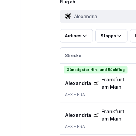
Flug ab
Airlines
Stopps
Strecke
Günstigster Hin- und Rückflug
Frankfurt
Alexandria
am Main
Alexandria Intl, USA
Frankfurt am Main
AEX
-
FRA
Frankfurt
Alexandria
am Main
Alexandria Intl, USA
Frankfurt am Main
AEX
-
FRA