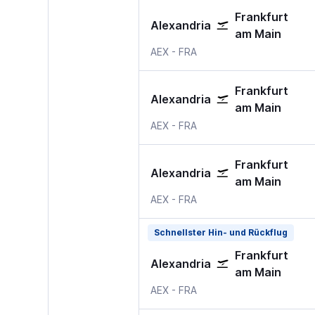
Frankfurt
Alexandria
am Main
Alexandria Intl, USA
Frankfurt am Main
AEX
-
FRA
Frankfurt
Alexandria
am Main
Alexandria Intl, USA
Frankfurt am Main
AEX
-
FRA
Frankfurt
Alexandria
am Main
Alexandria Intl, USA
Frankfurt am Main
AEX
-
FRA
Schnellster Hin- und Rückflug
Frankfurt
Alexandria
am Main
Alexandria Intl, USA
Frankfurt am Main
AEX
-
FRA