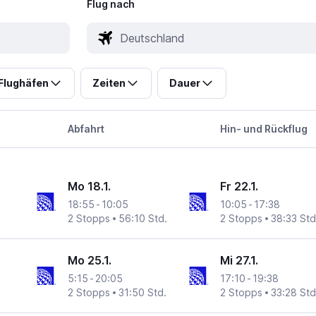
Flug nach
Flughäfen
Zeiten
Dauer
Abfahrt
Hin- und Rückflug
Mo 18.1.
Fr 22.1.
18:55
-
10:05
10:05
-
17:38
2 Stopps
56:10 Std.
2 Stopps
38:33 Std
Mo 25.1.
Mi 27.1.
5:15
-
20:05
17:10
-
19:38
2 Stopps
31:50 Std.
2 Stopps
33:28 Std