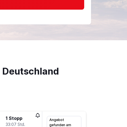
h Deutschland
1 Stopp
Fr 25.9.
Angebot
33:07 Std.
6:12
gefunden am