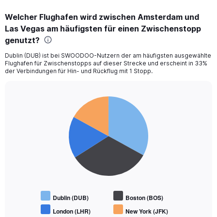
6.
Welcher Flughafen wird zwischen Amsterdam und
Las Vegas am häufigsten für einen Zwischenstopp
genutzt?
Dublin (DUB) ist bei SWOODOO-Nutzern der am häufigsten ausgewählte
Flughafen für Zwischenstopps auf dieser Strecke und erscheint in 33%
der Verbindungen für Hin- und Rückflug mit 1 Stopp.
Pie
Chart
graphic.
chart
with
4
slices.
Dublin (DUB)
Boston (BOS)
London (LHR)
New York (JFK)
End