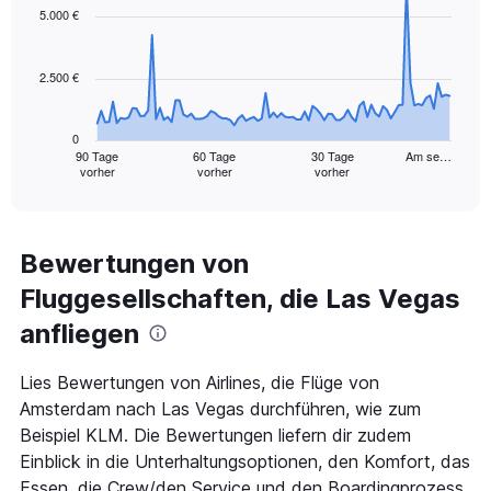
15.
91
5.000 €
data
points.
2.500 €
The
chart
has
0
1
90 Tage
60 Tage
30 Tage
Am se…
vorher
vorher
vorher
X
End
of
axis
interactive
displaying
chart
categories.
Range:
Bewertungen von
91
Fluggesellschaften, die Las Vegas
categories.
The
anfliegen
chart
has
1
Lies Bewertungen von Airlines, die Flüge von
Y
Amsterdam nach Las Vegas durchführen, wie zum
axis
Beispiel KLM. Die Bewertungen liefern dir zudem
displaying
Einblick in die Unterhaltungsoptionen, den Komfort, das
values.
Range:
Essen, die Crew/den Service und den Boardingprozess