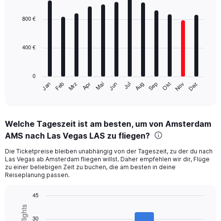
Bar
Chart
graphic.
chart
with
800 €
12
bars.
400 €
The
chart
has
0
1
Mrz
Jun
Sep
Dez
Jan
Apr
Jul
Okt
Feb
Mai
Aug
Nov
X
End
of
axis
interactive
displaying
chart
categories.
Welche Tageszeit ist am besten, um von Amsterdam
Range:
AMS nach Las Vegas LAS zu fliegen?
12
categories.
Die Ticketpreise bleiben unabhängig von der Tageszeit, zu der du nach
The
Las Vegas ab Amsterdam fliegen willst. Daher empfehlen wir dir, Flüge
chart
zu einer beliebigen Zeit zu buchen, die am besten in deine
has
Reiseplanung passen.
1
Y
45
axis
Bar
Chart
displaying
graphic.
chart
30
values.