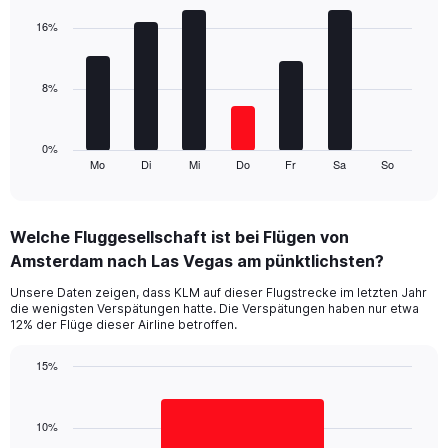
graphic.
chart
displaying
with
16%
values.
7
Range:
bars.
0
8%
to
The
15.
chart
has
1
0%
Mo
Di
Mi
Do
Fr
Sa
So
X
End
of
axis
interactive
displaying
chart
categories.
Welche Fluggesellschaft ist bei Flügen von
Range:
Amsterdam nach Las Vegas am pünktlichsten?
7
categories.
Unsere Daten zeigen, dass KLM auf dieser Flugstrecke im letzten Jahr
The
die wenigsten Verspätungen hatte. Die Verspätungen haben nur etwa
chart
12% der Flüge dieser Airline betroffen.
has
1
15%
Y
Bar
Chart
axis
graphic.
chart
displaying
with
10%
values.
1