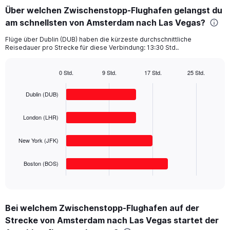
categories.
Über welchen Zwischenstopp-Flughafen gelangst du
Range:
am schnellsten von Amsterdam nach Las Vegas?
4
categories.
Flüge über Dublin (DUB) haben die kürzeste durchschnittliche
The
Reisedauer pro Strecke für diese Verbindung: 13:30 Std..
chart
has
1
0 Std.
9 Std.
17 Std.
25 Std.
Bar
Y
Chart
graphic.
chart
axis
Dublin (DUB)
with
displaying
4
values.
bars.
London (LHR)
Range:
0
The
to
New York (JFK)
chart
800.
has
1
Boston (BOS)
X
End
of
axis
interactive
displaying
chart
categories.
Bei welchem Zwischenstopp-Flughafen auf der
Range:
Strecke von Amsterdam nach Las Vegas startet der
4