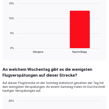
has
15%
1
Bar
Y
Chart
graphic.
chart
axis
with
10%
displaying
2
values.
bars.
Range:
0
5%
The
to
chart
30.
has
1
0%
Morgens
Nachmittags
X
End
of
axis
interactive
displaying
chart
categories.
An welchem Wochentag gibt es die wenigsten
Range:
Flugverspätungen auf dieser Strecke?
2
categories.
Auf dieser Flugstrecke ist der Sonntag statistisch gesehen der Tag mit
The
den wenigsten Verspätungen. An einem Samstag traten im Durchschnitt
chart
häufiger Verspätungen auf.
has
1
24%
Y
Bar
Chart
axis