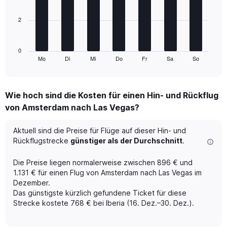
bars.
flights.
Range:
2
The
0
chart
to
has
45.
1
0
Mo
Di
Mi
Do
Fr
Sa
So
X
End
of
axis
interactive
displaying
chart
categories.
Wie hoch sind die Kosten für einen Hin- und Rückflug
Range:
von Amsterdam nach Las Vegas?
7
categories.
The
Aktuell sind die Preise für Flüge auf dieser Hin- und
chart
Rückflugstrecke
günstiger als der Durchschnitt
.
has
1
Die Preise liegen normalerweise zwischen 896 € und
Y
1.131 € für einen Flug von Amsterdam nach Las Vegas im
axis
Dezember.
displaying
Das günstigste kürzlich gefundene Ticket für diese
values.
Range:
Strecke kostete 768 € bei Iberia (16. Dez.–30. Dez.).
0
to