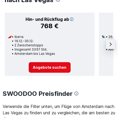
Hin- und Rückflug ab
768 €
Iberia
26.09
16.12.-30.12.
2 Zwi
2 Zwischenstopps
Insge
Insgesamt 33:57 Std.
Amste
Amsterdam bis Las Vegas
Angebote suchen
SWOODOO Preisfinder
Verwende die Filter unten, um Flüge von Amsterdam nach
Las Vegas zu finden und zu vergleichen, die am besten zu