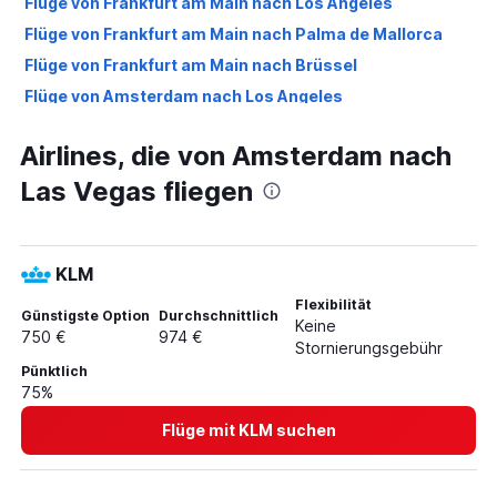
Flüge von Frankfurt am Main nach Los Angeles
Flüge von Frankfurt am Main nach Palma de Mallorca
Flüge von Frankfurt am Main nach Brüssel
Flüge von Amsterdam nach Los Angeles
Flüge nach Phuket
Airlines, die von Amsterdam nach
Flüge nach Istanbul
Las Vegas fliegen
Flüge nach Rom
Flüge nach Wien
Flüge nach London
KLM
Flüge nach Dubai
Flexibilität
Flüge nach Lissabon
Günstigste Option
Durchschnittlich
Keine
750 €
974 €
Flüge nach Athen
Stornierungsgebühr
Pünktlich
Flüge nach Hamburg
75%
Flüge nach Stuttgart
Flüge mit KLM suchen
Flüge nach Zürich
Flüge nach Berlin