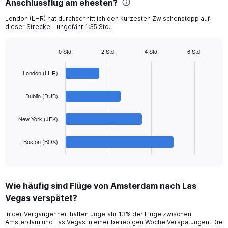
categories.
Anschlussflug am ehesten?
The
chart
London (LHR) hat durchschnittlich den kürzesten Zwischenstopp auf
dieser Strecke – ungefähr 1:35 Std..
has
1
Y
0 Std.
2 Std.
4 Std.
6 Std.
axis
Bar
Chart
displaying
graphic.
chart
London (LHR)
with
values.
4
Range:
bars.
0
Dublin (DUB)
to
The
1500.
New York (JFK)
chart
has
1
Boston (BOS)
X
End
of
axis
interactive
displaying
chart
categories.
Wie häufig sind Flüge von Amsterdam nach Las
Range:
Vegas verspätet?
4
categories.
In der Vergangenheit hatten ungefähr 13% der Flüge zwischen
The
Amsterdam und Las Vegas in einer beliebigen Woche Verspätungen. Die
chart