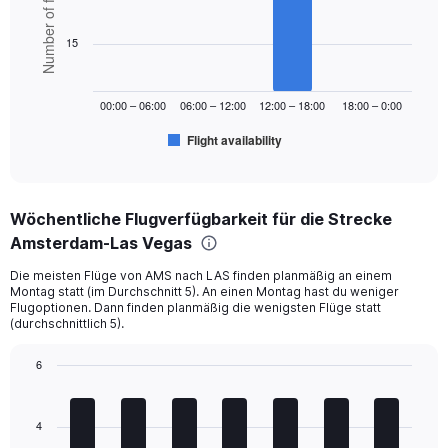
Number of flights
with
Range:
6
bars.
0
15
to
The
1200.
chart
00:00 – 06:00
06:00 – 12:00
12:00 – 18:00
18:00 – 0:00
has
1
Flight availability
X
End
of
axis
interactive
displaying
chart
categories.
Wöchentliche Flugverfügbarkeit für die Strecke
Range:
Amsterdam-Las Vegas
6
categories.
Die meisten Flüge von AMS nach LAS finden planmäßig an einem
The
Montag statt (im Durchschnitt 5). An einen Montag hast du weniger
chart
Flugoptionen. Dann finden planmäßig die wenigsten Flüge statt
has
(durchschnittlich 5).
1
Y
6
axis
Bar
Chart
displaying
graphic.
chart
Number
with
4
of
7