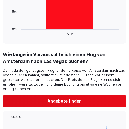
Range:
bar.
0
5%
to
The
24.
chart
has
1
0%
KLM
X
End
of
axis
interactive
displaying
chart
categories.
Wie lange im Voraus sollte ich einen Flug von
Range:
Amsterdam nach Las Vegas buchen?
1
categories.
Damit du den günstigsten Flug für deine Reise von Amsterdam nach Las
The
Vegas buchen kannst, solltest du mindestens 55 Tage vor deinem
chart
geplanten Abreisetermin buchen. Der Preis deines Flugs könnte sich
has
erhöhen, wenn zu zögert und deine Buchung bis etwa eine Woche vor
1
Abflug aufschiebst.
Y
axis
Angebote finden
displaying
values.
Range:
7.500 €
0
Chart
Chart
to
graphic.
with