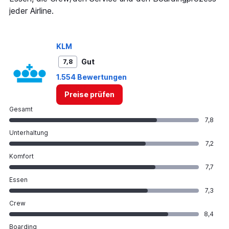
0
jeder Airline.
to
7500.
KLM
Gut
7,8
1.554 Bewertungen
Preise prüfen
Gesamt
7,8
Unterhaltung
7,2
Komfort
7,7
Essen
7,3
Crew
8,4
Boarding