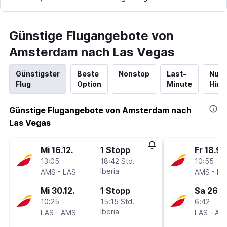
Günstige Flugangebote von
Amsterdam nach Las Vegas
Günstigster
Beste
Nonstop
Last-
Nur
Flug
Option
Minute
Hinf
Günstige Flugangebote von Amsterdam nach
Las Vegas
Mi 16.12.
1 Stopp
Fr 18.9.
13:05
18:42 Std.
10:55
-
Iberia
-
AMS
LAS
AMS
LA
Mi 30.12.
1 Stopp
Sa 26.9
10:25
15:15 Std.
6:42
-
Iberia
-
LAS
AMS
LAS
AM