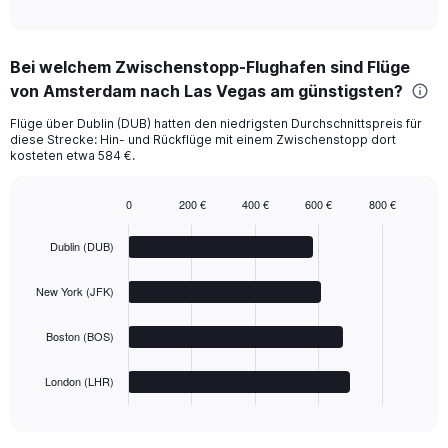
of
interactive
chart
Bei welchem Zwischenstopp-Flughafen sind Flüge
von Amsterdam nach Las Vegas am günstigsten?
Flüge über Dublin (DUB) hatten den niedrigsten Durchschnittspreis für
diese Strecke: Hin- und Rückflüge mit einem Zwischenstopp dort
kosteten etwa 584 €.
0
200 €
400 €
600 €
800 €
Bar
Chart
graphic.
chart
Dublin (DUB)
with
4
bars.
New York (JFK)
The
Boston (BOS)
chart
has
1
London (LHR)
X
End
of
axis
interactive
displaying
chart