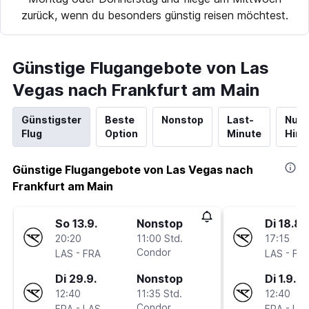
zurück, wenn du besonders günstig reisen möchtest.
Günstige Flugangebote von Las
Vegas nach Frankfurt am Main
Günstigster
Beste
Nonstop
Last-
Nur
Flug
Option
Minute
Hinf
Günstige Flugangebote von Las Vegas nach
Frankfurt am Main
So 13.9.
Nonstop
Di 18.8.
20:20
11:00 Std.
17:15
-
Condor
-
LAS
FRA
LAS
FR
Di 29.9.
Nonstop
Di 1.9.
12:40
11:35 Std.
12:40
-
Condor
-
FRA
LAS
FRA
LA