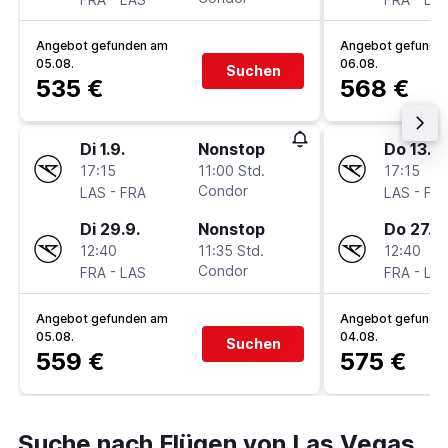
Angebot gefunden am
Angebot gefunde
05.08.
06.08.
Suchen
535 €
568 €
Di 1.9.
Nonstop
Do 13.8.
17:15
11:00 Std.
17:15
-
Condor
-
LAS
FRA
LAS
FR
Di 29.9.
Nonstop
Do 27.8.
12:40
11:35 Std.
12:40
-
Condor
-
FRA
LAS
FRA
LA
Angebot gefunden am
Angebot gefunde
05.08.
04.08.
Suchen
559 €
575 €
Suche nach Flügen von Las Vegas