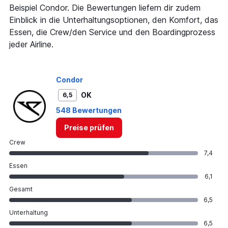
axis
Beispiel Condor. Die Bewertungen liefern dir zudem
displaying
Einblick in die Unterhaltungsoptionen, den Komfort, das
values.
Range:
Essen, die Crew/den Service und den Boardingprozess
0
jeder Airline.
to
1800.
Condor
OK
6,5
548 Bewertungen
Preise prüfen
Crew
7,4
Essen
6,1
Gesamt
6,5
Unterhaltung
6,5