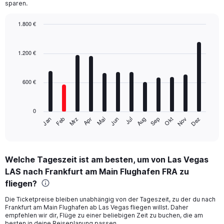
sparen.
1.800 €
Bar
Chart
graphic.
chart
with
1.200 €
12
bars.
600 €
The
chart
has
0
1
Mrz
Jun
Sep
Dez
Jan
Apr
Jul
Okt
Feb
Mai
Aug
Nov
X
End
of
axis
interactive
displaying
chart
categories.
Welche Tageszeit ist am besten, um von Las Vegas
Range:
LAS nach Frankfurt am Main Flughafen FRA zu
12
categories.
fliegen?
The
chart
Die Ticketpreise bleiben unabhängig von der Tageszeit, zu der du nach
Frankfurt am Main Flughafen ab Las Vegas fliegen willst. Daher
has
empfehlen wir dir, Flüge zu einer beliebigen Zeit zu buchen, die am
1
besten in deine Reiseplanung passen.