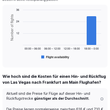
Y
axis
36
displaying
Bar
values.
Chart
Number of flights
graphic.
chart
Range:
24
with
0
6
to
bars.
12
1800.
The
chart
00:00 – 06:00
06:00 – 12:00
12:00 – 18:00
18:00 – 0:00
has
1
Flight availability
X
End
of
axis
interactive
displaying
chart
categories.
Wie hoch sind die Kosten für einen Hin- und Rückflug
Range:
von Las Vegas nach Frankfurt am Main Flughafen?
6
categories.
The
Aktuell sind die Preise für Flüge auf dieser Hin- und
chart
Rückflugstrecke
günstiger als der Durchschnitt
.
has
1
Die Preise liegen normalerweise zwischen 616 € und 710 €