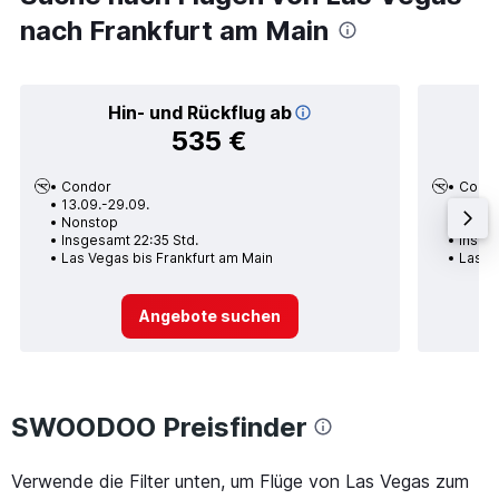
nach Frankfurt am Main
Hin- und Rückflug ab
535 €
Condor
Cond
13.09.-29.09.
11.08.
Nonstop
Nons
Insgesamt 22:35 Std.
Insge
Las Vegas bis Frankfurt am Main
Las V
Angebote suchen
SWOODOO Preisfinder
Verwende die Filter unten, um Flüge von Las Vegas zum