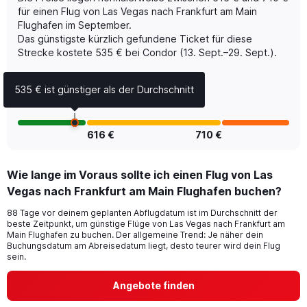
Y
für einen Flug von Las Vegas nach Frankfurt am Main
axis
Flughafen im September.
displaying
Das günstigste kürzlich gefundene Ticket für diese
Number
of
Strecke kostete 535 € bei Condor (13. Sept.–29. Sept.).
flights.
Range:
535 € ist günstiger als der Durchschnitt
0
to
36.
616 €
710 €
Wie lange im Voraus sollte ich einen Flug von Las
Vegas nach Frankfurt am Main Flughafen buchen?
88 Tage vor deinem geplanten Abflugdatum ist im Durchschnitt der
beste Zeitpunkt, um günstige Flüge von Las Vegas nach Frankfurt am
Main Flughafen zu buchen. Der allgemeine Trend: Je näher dein
Buchungsdatum am Abreisedatum liegt, desto teurer wird dein Flug
sein.
Angebote finden