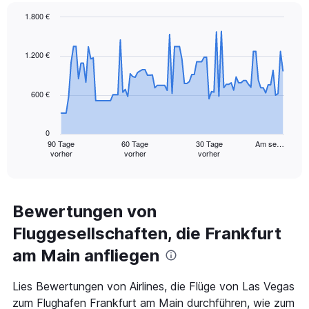
1.800 €
Chart
Chart
graphic.
with
91
1.200 €
data
points.
600 €
The
chart
has
0
1
90 Tage
60 Tage
30 Tage
Am se…
vorher
vorher
vorher
X
End
of
axis
interactive
displaying
chart
categories.
Range:
Bewertungen von
91
Fluggesellschaften, die Frankfurt
categories.
The
am Main anfliegen
chart
has
1
Lies Bewertungen von Airlines, die Flüge von Las Vegas
Y
zum Flughafen Frankfurt am Main durchführen, wie zum