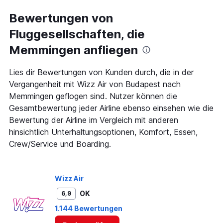
categories.
Range:
Bewertungen von
6
Fluggesellschaften, die
categories.
The
Memmingen anfliegen
chart
has
1
Lies dir Bewertungen von Kunden durch, die in der
Y
Vergangenheit mit Wizz Air von Budapest nach
axis
Memmingen geflogen sind. Nutzer können die
displaying
Gesamtbewertung jeder Airline ebenso einsehen wie die
Number
of
Bewertung der Airline im Vergleich mit anderen
flights.
hinsichtlich Unterhaltungsoptionen, Komfort, Essen,
Range:
Crew/Service und Boarding.
0
to
1.2.
Wizz Air
OK
6,9
1.144 Bewertungen