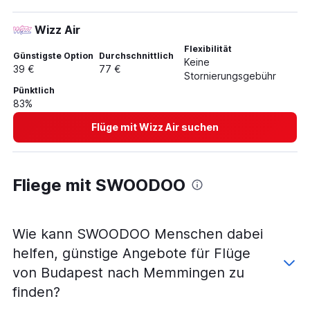
Flüge von Debrecen nach München
Wizz Air
Flüge von Budapest nach Sylt
Flexibilität
Flüge von Budapest nach Münster
Günstigste Option
Durchschnittlich
Keine
39 €
77 €
Flüge von Debrecen nach Hamburg
Stornierungsgebühr
Pünktlich
Flüge von Budapest nach Friedrichshafen
83%
Flüge von Budapest nach Rostock
Flüge mit Wizz Air suchen
Flüge von Budapest nach Saarbrücken
Flüge von Budapest nach Dresden
Flüge von Debrecen nach Stuttgart
Fliege mit SWOODOO
Wie kann SWOODOO Menschen dabei
helfen, günstige Angebote für Flüge
von Budapest nach Memmingen zu
finden?