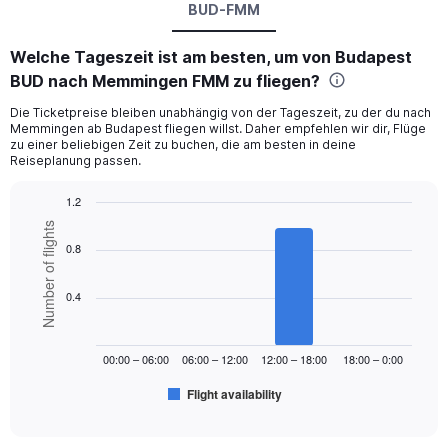
BUD-FMM
Welche Tageszeit ist am besten, um von Budapest
BUD nach Memmingen FMM zu fliegen?
Die Ticketpreise bleiben unabhängig von der Tageszeit, zu der du nach
Memmingen ab Budapest fliegen willst. Daher empfehlen wir dir, Flüge
zu einer beliebigen Zeit zu buchen, die am besten in deine
Reiseplanung passen.
1.2
Bar
Chart
Number of flights
graphic.
chart
0.8
with
6
bars.
0.4
The
chart
00:00 – 06:00
06:00 – 12:00
12:00 – 18:00
18:00 – 0:00
has
1
Flight availability
X
End
of
axis
interactive
displaying
chart