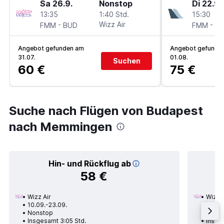
Sa 26.9.
Nonstop
Di 22.9.
13:35
1:40 Std.
15:30
-
Wizz Air
-
FMM
BUD
FMM
B
Angebot gefunden am
Angebot gefunde
31.07.
01.08.
Suchen
60 €
75 €
Suche nach Flügen von Budapest
nach Memmingen
Hin- und Rückflug ab
58 €
Wizz Air
Wizz A
10.09.-23.09.
12.11.
Nonstop
1 Zwi
Insgesamt 3:05 Std.
Insge