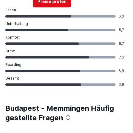
Preise prüfen
Essen
6,0
Unterhaltung
5,7
Komfort
6,7
Crew
7,6
Boarding
6,8
Gesamt
6,9
Budapest - Memmingen Häufig
gestellte Fragen