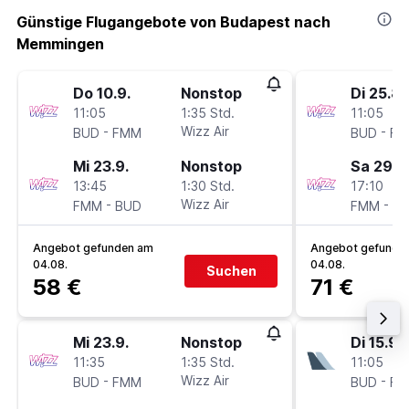
Günstige Flugangebote von Budapest nach
Memmingen
Do 10.9.
Nonstop
Di 25.8.
11:05
1:35 Std.
11:05
-
Wizz Air
-
BUD
FMM
BUD
F
Mi 23.9.
Nonstop
Sa 29.8
13:45
1:30 Std.
17:10
-
Wizz Air
-
FMM
BUD
FMM
B
Angebot gefunden am
Angebot gefunde
04.08.
04.08.
Suchen
58 €
71 €
Mi 23.9.
Nonstop
Di 15.9.
11:35
1:35 Std.
11:05
-
Wizz Air
-
BUD
FMM
BUD
F