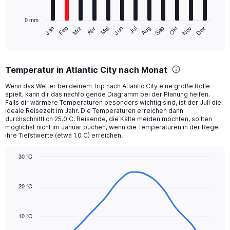
chart
has
0 mm
1
Mrz
Jun
Sep
Dez
Jan
Apr
Jul
Okt
Feb
Mai
Aug
Nov
X
End
of
axis
interactive
displaying
chart
categories.
Temperatur in Atlantic City nach Monat
Range:
12
Wenn das Wetter bei deinem Trip nach Atlantic City eine große Rolle
categories.
spielt, kann dir das nachfolgende Diagramm bei der Planung helfen.
The
Falls dir wärmere Temperaturen besonders wichtig sind, ist der Juli die
chart
ideale Reisezeit im Jahr. Die Temperaturen erreichen dann
durchschnittlich 25.0 C. Reisende, die Kälte meiden möchten, sollten
has
möglichst nicht im Januar buchen, wenn die Temperaturen in der Regel
1
ihre Tiefstwerte (etwa 1.0 C) erreichen.
Y
axis
30 °C
displaying
Line
values.
Chart
graphic.
chart
Range:
with
20 °C
0
14
to
data
120.
points.
10 °C
The