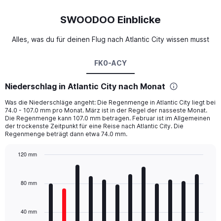
SWOODOO Einblicke
Alles, was du für deinen Flug nach Atlantic City wissen musst
FK0-ACY
Niederschlag in Atlantic City nach Monat
Was die Niederschläge angeht: Die Regenmenge in Atlantic City liegt bei
74.0 - 107.0 mm pro Monat. März ist in der Regel der nasseste Monat.
Die Regenmenge kann 107.0 mm betragen. Februar ist im Allgemeinen
der trockenste Zeitpunkt für eine Reise nach Atlantic City. Die
Regenmenge beträgt dann etwa 74.0 mm.
120 mm
Bar
Chart
graphic.
chart
with
80 mm
12
bars.
40 mm
The