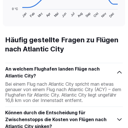
chart
0 °C
has
Mrz
Jun
Sep
Dez
Jan
Apr
Jul
Okt
Feb
Mai
Aug
Nov
1
End
of
X
interactive
axis
chart
displaying
categories.
Häufig gestellte Fragen zu Flügen
Range:
nach Atlantic City
14
categories.
The
chart
An welchem Flughafen landen Flüge nach
has
1
Atlantic City?
Y
Bei einem Flug nach Atlantic City spricht man etwas
axis
genauer von einem Flug nach Atlantic City (ACY) – dem
displaying
Flughafen für Atlantic City. Atlantic City liegt ungefähr
values.
16,8 km von der Innenstadt entfernt.
Range:
0
Können durch die Entscheidung für
to
30.
Zwischenstopps die Kosten von Flügen nach
Atlantic City sinken?