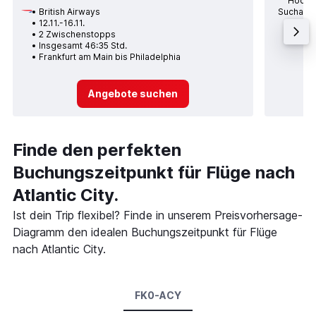
Höchst
British Airways
Suchanfr
12.11.-16.11.
po
2 Zwischenstopps
Durc
Insgesamt 46:35 Std.
Frankfurt am Main bis Philadelphia
Angebote suchen
Finde den perfekten
Buchungszeitpunkt für Flüge nach
Atlantic City.
Ist dein Trip flexibel? Finde in unserem Preisvorhersage-
Diagramm den idealen Buchungszeitpunkt für Flüge
nach Atlantic City.
FK0-ACY