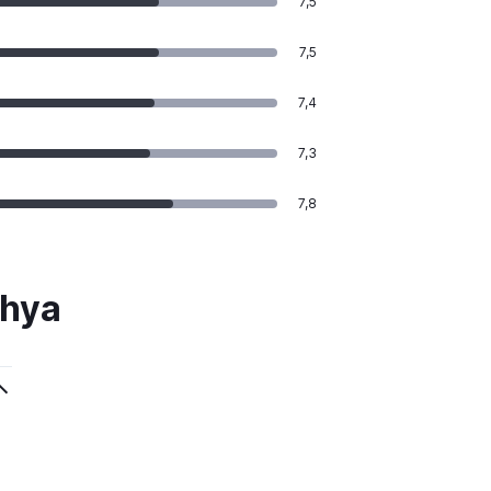
7,5
7,5
7,4
7,3
7,8
ahya