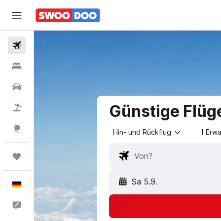
Flüge
Hotels
Mietwagen
Günstige Flüg
Pauschalreisen
Explore
Hin- und Rückflug
1 Erw
Trips
Sa 5.9.
Deutsch
Feedback