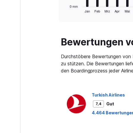
has
1
0 mm
Jan
Feb
Mrz
Apr
Mai
X
End
of
axis
interactive
displaying
chart
categories.
Range:
Bewertungen vo
12
categories.
The
Durchstöbere Bewertungen von Kun
chart
has
zu stützen. Die Bewertungen lief
1
den Boardingprozess jeder Airline
Y
axis
displaying
values.
Turkish Airlines
Range:
0
Gut
7,4
to
4.464 Bewertunge
120.