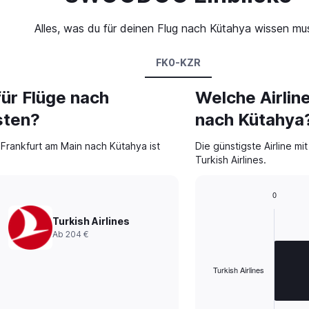
Alles, was du für deinen Flug nach Kütahya wissen mu
FK0-KZR
für Flüge nach
Welche Airlin
sten?
nach Kütahya
 Frankfurt am Main nach Kütahya ist
Die günstigste Airline mi
Turkish Airlines.
0
Bar
Chart
graphic.
chart
Turkish Airlines
with
Ab 204 €
1
bar.
Turkish Airlines
The
chart
has