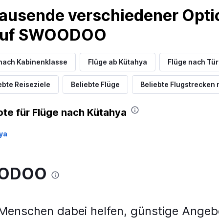
ausende verschiedener Optio
 auf SWOODOO
nach Kabinenklasse
Flüge ab Kütahya
Flüge nach Tür
ebte Reiseziele
Beliebte Flüge
Beliebte Flugstrecken 
te für Flüge nach Kütahya
ya
WOODOO
nschen dabei helfen, günstige Angebo