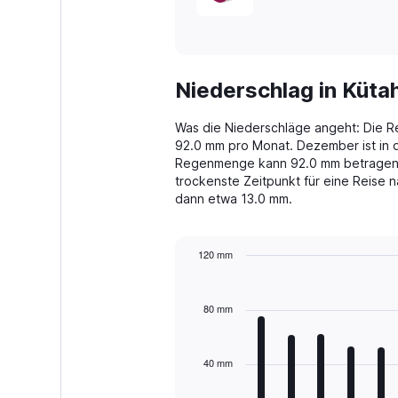
Niederschlag in Küt
Was die Niederschläge angeht: Die Re
92.0 mm pro Monat. Dezember ist in 
Regenmenge kann 92.0 mm betragen. 
trockenste Zeitpunkt für eine Reise
dann etwa 13.0 mm.
120 mm
Bar
Chart
graphic.
chart
with
80 mm
12
bars.
40 mm
The
chart