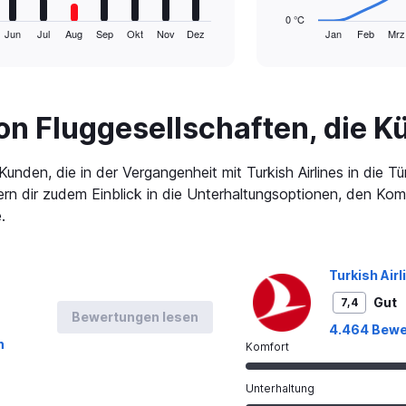
has
0 °C
1
Jun
Jul
Aug
Sep
Okt
Nov
Dez
Jan
Feb
Mrz
End
of
X
interactive
axis
chart
displaying
categories.
Range:
n Fluggesellschaften, die K
14
categories.
The
den, die in der Vergangenheit mit Turkish Airlines in die Tü
chart
ern dir zudem Einblick in die Unterhaltungsoptionen, den Ko
has
.
1
Y
axis
displaying
Turkish Airl
values.
Gut
7,4
Range:
Bewertungen lesen
0
4.464 Bewe
to
n
Komfort
30.
Unterhaltung