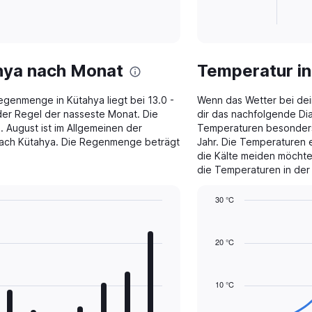
1
X
End
of
axis
interactive
displaying
chart
categories.
ahya nach Monat
Temperatur i
Range:
1
categories.
genmenge in Kütahya liegt bei 13.0 -
Wenn das Wetter bei dein
The
der Regel der nasseste Monat. Die
dir das nachfolgende Dia
chart
August ist im Allgemeinen der
Temperaturen besonders wi
has
 nach Kütahya. Die Regenmenge beträgt
Jahr. Die Temperaturen e
1
die Kälte meiden möchten
Y
die Temperaturen in der 
axis
displaying
30 °C
values.
Line
Range:
Chart
graphic.
chart
0
with
20 °C
to
14
250.
data
points.
10 °C
The
chart