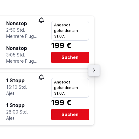
Nonstop
Di 29.9
Angebot
2:50 Std.
6:55
gefunden am
Mehrere Fluglinien
BER
-
AD
31.07.
199 €
Nonstop
Sa 10.1
3:05 Std.
7:00
Suchen
Mehrere Fluglinien
ADB
-
BE
1 Stopp
Sa 29.8
Angebot
16:10 Std.
16:35
gefunden am
Ajet
BER
-
AD
31.07.
199 €
1 Stopp
So 6.9.
28:00 Std.
18:40
Suchen
Ajet
ADB
-
BE