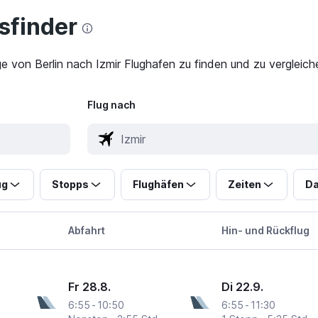
finder
ge von Berlin nach Izmir Flughafen zu finden und zu vergleich
Flug nach
ug
Stopps
Flughäfen
Zeiten
Da
Abfahrt
Hin- und Rückflug
Fr 28.8.
Di 22.9.
6:55
-
10:50
6:55
-
11:30