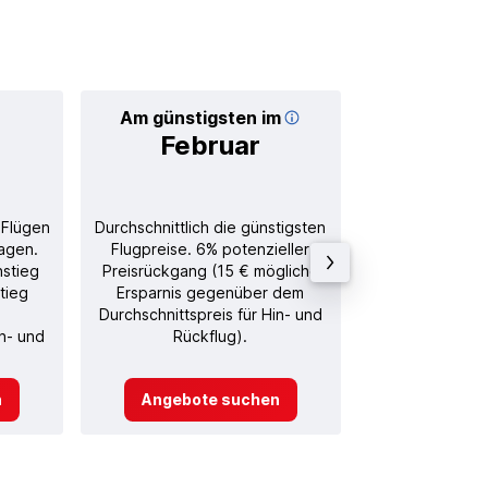
Am günstigsten im
Durchschnitt
Februar
36
 Flügen
Durchschnittlich die günstigsten
Durchschnitt
agen.
Flugpreise. 6% potenzieller
Rückflug in
nstieg
Preisrückgang (15 € mögliche
tieg
Ersparnis gegenüber dem
Durchschnittspreis für Hin- und
in- und
Rückflug).
n
Angebote suchen
Angebot