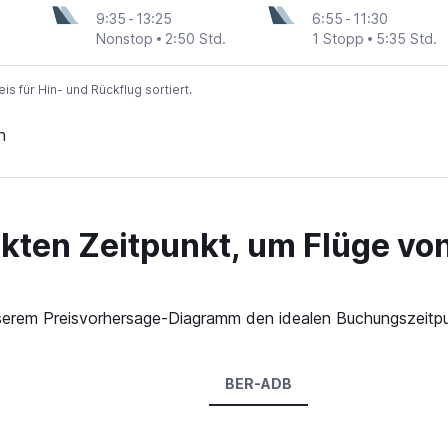
9:35
-
13:25
6:55
-
11:30
Nonstop
2:50 Std.
1 Stopp
5:35 Std.
 für Hin- und Rückflug sortiert.
n
kten Zeitpunkt, um Flüge von
 unserem Preisvorhersage-Diagramm den idealen Buchungszeitpun
BER-ADB