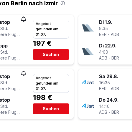
on Berlin nach Izmir
stop
Di 1.9.
Angebot
 Std.
9:35
gefunden am
Mehrere Fluglinien
BER
-
ADB
31.07.
197 €
topp
Di 22.9.
 Std.
4:00
Suchen
Mehrere Fluglinien
ADB
-
BER
stop
Sa 29.8.
Angebot
 Std.
16:35
gefunden am
Mehrere Fluglinien
BER
-
ADB
31.07.
198 €
stop
Do 24.9.
 Std.
14:10
Suchen
Mehrere Fluglinien
ADB
-
BER