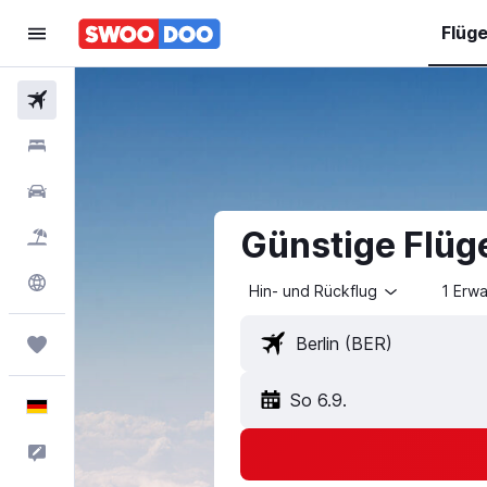
Flüg
Flüge
Hotels
Mietwagen
Günstige Flüge
Pauschalreisen
Explore
Hin- und Rückflug
1 Erw
Trips
So 6.9.
Deutsch
Feedback