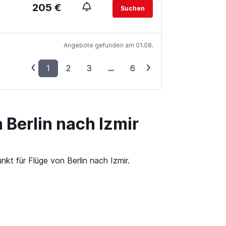
205 €
Suchen
Angebote gefunden am 01.08.
1
2
3
...
6
 Berlin nach Izmir
kt für Flüge von Berlin nach Izmir.