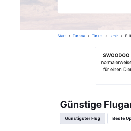
Start
Europa
Türkei
Izmir
Bil
SWOODOO T
normalerweise
für einen Di
Günstige Fluga
Günstigster Flug
Beste Op