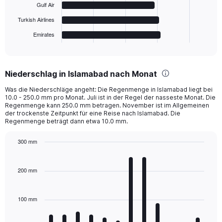
The
Gulf Air
chart
has
Turkish Airlines
1
Emirates
X
End
of
axis
interactive
displaying
chart
categories.
Niederschlag in Islamabad nach Monat
Range:
6
Was die Niederschläge angeht: Die Regenmenge in Islamabad liegt bei
categories.
10.0 - 250.0 mm pro Monat. Juli ist in der Regel der nasseste Monat. Die
The
Regenmenge kann 250.0 mm betragen. November ist im Allgemeinen
chart
der trockenste Zeitpunkt für eine Reise nach Islamabad. Die
Regenmenge beträgt dann etwa 10.0 mm.
has
1
Y
300 mm
axis
Bar
Chart
displaying
graphic.
chart
with
values.
200 mm
12
Range:
bars.
0
to
100 mm
The
800.
chart