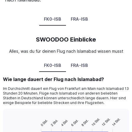
FK0-ISB
FRA-ISB
SWOODOO Einblicke
Alles, was du für deinen Flug nach Islamabad wissen musst
FK0-ISB
FRA-ISB
Wie lange dauert der Flug nach Islamabad?
Im Durchschnitt dauert ein Flug von Frankfurt am Main nach Islamabad 13
Stunden 20 Minuten. Flüge nach Islamabad von anderen beliebten
Städten in Deutschland können unterschiedlich lange dauern. Hier sind
einige Beispiele für beliebte Strecken und ihre Flugzeiten.
12 Std.
10 Std.
14 Std.
4 Std.
8 Std.
2 Std.
6 Std.
0 Std.
Bar
Chart
graphic.
chart
with