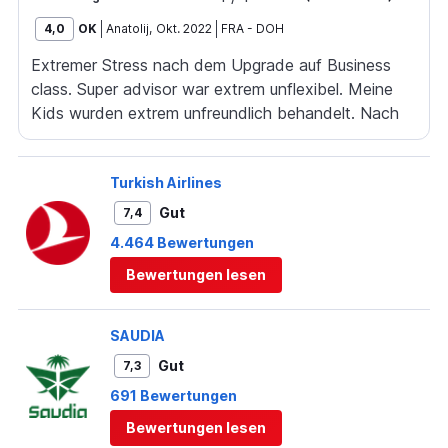
4,0
OK
Anatolij
,
Okt. 2022
FRA
-
DOH
Extremer Stress nach dem Upgrade auf Business
class. Super advisor war extrem unflexibel. Meine
Kids wurden extrem unfreundlich behandelt. Nach
diesem Flug hat Qatar einen treuen Business Kunden
mit mir verloren.
Turkish Airlines
Gut
7,4
4.464 Bewertungen
Bewertungen lesen
SAUDIA
Gut
7,3
691 Bewertungen
Bewertungen lesen