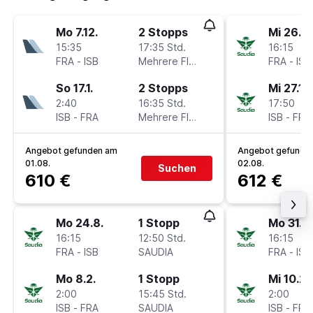
Mo 7.12.
2 Stopps
Mi 26.8.
15:35
17:35 Std.
16:15
FRA
-
ISB
Mehrere Fluglinien
FRA
-
ISB
So 17.1.
2 Stopps
Mi 27.1.
2:40
16:35 Std.
17:50
ISB
-
FRA
Mehrere Fluglinien
ISB
-
FRA
Angebot gefunden am
Angebot gefunde
01.08.
02.08.
Suchen
610 €
612 €
Mo 24.8.
1 Stopp
Mo 31.8.
16:15
12:50 Std.
16:15
FRA
-
ISB
SAUDIA
FRA
-
ISB
Mo 8.2.
1 Stopp
Mi 10.2.
2:00
15:45 Std.
2:00
ISB
-
FRA
SAUDIA
ISB
-
FRA