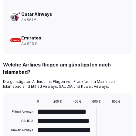
to
840.
Qatar Airways
Ab 561 €
Emirates
Ab 623 €
Welche Airlines fliegen am günstigsten nach
Islamabad?
Die günstigsten Airlines mit Flügen von Frankfurt am Main nach
Islamabad sind Etihad Airways, SAUDIA und Kuwait Airways.
0
200 €
400 €
600 €
800 €
Bar
Chart
graphic.
chart
Etihad Airways
with
6
SAUDIA
bars.
Kuwait Airways