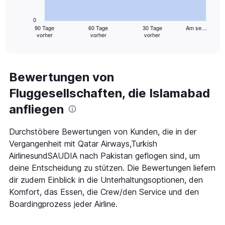
chart
has
0
1
90 Tage
60 Tage
30 Tage
Am se…
vorher
vorher
vorher
X
End
of
axis
interactive
displaying
chart
categories.
Range:
Bewertungen von
91
Fluggesellschaften, die Islamabad
categories.
The
anfliegen
chart
has
1
Durchstöbere Bewertungen von Kunden, die in der
Y
Vergangenheit mit Qatar Airways,Turkish
axis
AirlinesundSAUDIA nach Pakistan geflogen sind, um
displaying
deine Entscheidung zu stützen. Die Bewertungen liefern
values.
Range:
dir zudem Einblick in die Unterhaltungsoptionen, den
0
Komfort, das Essen, die Crew/den Service und den
to
Boardingprozess jeder Airline.
1200.