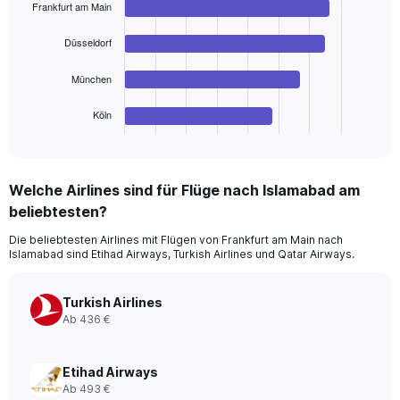
Frankfurt am Main
4
bars.
Düsseldorf
The
chart
München
has
1
Köln
X
End
of
axis
interactive
displaying
chart
categories.
Welche Airlines sind für Flüge nach Islamabad am
Range:
beliebtesten?
4
categories.
Die beliebtesten Airlines mit Flügen von Frankfurt am Main nach
The
Islamabad sind Etihad Airways, Turkish Airlines und Qatar Airways.
chart
has
1
Turkish Airlines
Y
Ab 436 €
axis
displaying
values.
Etihad Airways
Range:
Ab 493 €
0