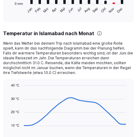
has
0 mm
1
Mrz
Jun
Sep
Dez
Jan
Apr
Jul
Okt
Feb
Mai
Aug
Nov
X
End
of
axis
interactive
displaying
chart
categories.
Temperatur in Islamabad nach Monat
Range:
12
Wenn das Wetter bei deinem Trip nach Islamabad eine große Rolle
categories.
spielt, kann dir das nachfolgende Diagramm bei der Planung helfen.
The
Falls dir wärmere Temperaturen besonders wichtig sind, ist der Juni die
chart
ideale Reisezeit im Jahr. Die Temperaturen erreichen dann
durchschnittlich 31.0 C. Reisende, die Kälte meiden möchten, sollten
has
möglichst nicht im Januar buchen, wenn die Temperaturen in der Regel
1
ihre Tiefstwerte (etwa 10.0 C) erreichen.
Y
axis
40 °C
displaying
Line
values.
Chart
graphic.
chart
Range:
30 °C
with
0
14
to
data
20 °C
300.
points.
10 °C
The
chart