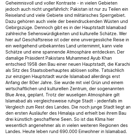
Geheimnisvoll und voller Kontraste - in vielen Gebieten
jedoch auch nicht ungefährlich: Pakistan ist nur zu Teilen ein
Reiseland und viele Gebiete sind militärisches Sperrgebiet.
Dazu gehören auch viele der beeindruckenden Wüsten und
Gebirgszüge. Dennoch gibt es in der Hauptstadt Islamabad
zahlreiche Sehenswürdigkeiten und kulturelle Schätze. Wer
hier auf Geschäftsreise ist oder eine unvergessliche Reise in
ein weitgehend unbekanntes Land unternimmt, kann viele
Schätze und eine spannende Atmosphäre entdecken. Der
damalige Präsident Pakistans Muhammed Ayub Khan
entschied 1958 den Bau einer neuen Hauptstadt, die Karachi
als Sitz des Staatsoberhauptes ablösen sollte. Tatsächlich
zur einzigen Hauptstadt wurde Islamabad allerdings erst
Anfang der 80er Jahre. Sie wurde mit viel Grün und einem
wirtschaftlichen und kulturellen Zentrum, der sogenannten
Blue Area, geplant. Trotz der wuseligen Atmosphäre gilt
Islamabad als vergleichsweise ruhige Stadt - jedenfalls im
Vergleich zum Rest des Landes. Die noch junge Stadt liegt an
den ersten Ausläufer des Himalaja und erhielt bei ihrem Bau
drei künstlich geschaffene Seen. So ist das Klima hier
wesentlich angenehmer als in vielen weiteren Regionen des
Landes. Heute leben rund 690.000 Einwohner in Islamabad.