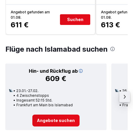
Angebot gefunden am
Angebot gefunde
01.08.
01.08.
Suchen
611 €
613 €
Flüge nach Islamabad suchen
Hin- und Rückflug ab
609 €
23.01.-27.02.
26.10.
4 Zwischenstopps
2 Zwi
Insgesamt 52:15 Std.
Insge
Frankfurt am Main bis Islamabad
Frank
Angebote suchen