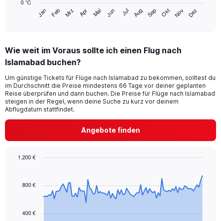
0 °C
has
Mrz
Jun
Sep
Dez
Jan
Apr
Jul
Okt
Feb
Mai
Aug
Nov
1
End
of
X
interactive
axis
chart
displaying
Wie weit im Voraus sollte ich einen Flug nach
categories.
Range:
Islamabad buchen?
14
Um günstige Tickets für Flüge nach Islamabad zu bekommen, solltest du
categories.
im Durchschnitt die Preise mindestens 66 Tage vor deiner geplanten
The
Reise überprüfen und dann buchen. Die Preise für Flüge nach Islamabad
chart
steigen in der Regel, wenn deine Suche zu kurz vor deinem
has
Abflugdatum stattfindet.
1
Y
Angebote finden
axis
displaying
values.
1.200 €
Range:
Chart
Chart
0
graphic.
with
to
91
800 €
40.
data
points.
400 €
The