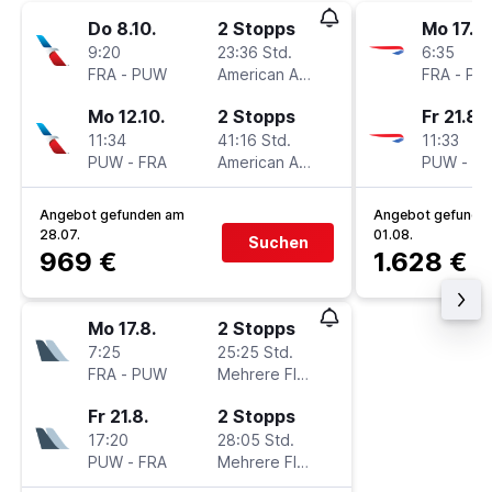
Do 8.10.
2 Stopps
Mo 17.8.
9:20
23:36 Std.
6:35
FRA
-
PUW
American Airlines
FRA
-
PU
Mo 12.10.
2 Stopps
Fr 21.8.
11:34
41:16 Std.
11:33
PUW
-
FRA
American Airlines
PUW
-
FR
Angebot gefunden am
Angebot gefunde
28.07.
01.08.
Suchen
969 €
1.628 €
Mo 17.8.
2 Stopps
7:25
25:25 Std.
FRA
-
PUW
Mehrere Fluglinien
Fr 21.8.
2 Stopps
17:20
28:05 Std.
PUW
-
FRA
Mehrere Fluglinien