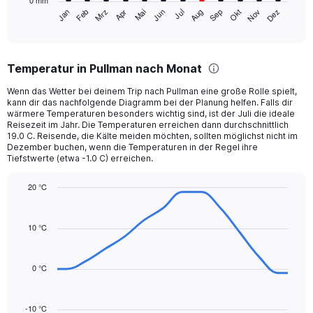
0 mm
1
Mrz
Jun
Sep
Dez
Jan
Apr
Jul
Okt
Feb
Mai
Aug
Nov
X
End
of
axis
interactive
displaying
chart
categories.
Temperatur in Pullman nach Monat
Range:
12
Wenn das Wetter bei deinem Trip nach Pullman eine große Rolle spielt,
categories.
kann dir das nachfolgende Diagramm bei der Planung helfen. Falls dir
The
wärmere Temperaturen besonders wichtig sind, ist der Juli die ideale
chart
Reisezeit im Jahr. Die Temperaturen erreichen dann durchschnittlich
19.0 C. Reisende, die Kälte meiden möchten, sollten möglichst nicht im
has
Dezember buchen, wenn die Temperaturen in der Regel ihre
1
Tiefstwerte (etwa -1.0 C) erreichen.
Y
axis
20 °C
displaying
Line
values.
Chart
graphic.
chart
Range:
with
10 °C
0
14
to
data
75.
points.
0 °C
The
chart
-10 °C
has