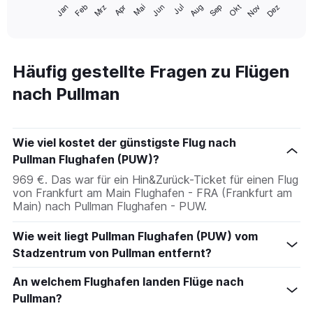
Jan
Feb
Mrz
Apr
Mai
Jun
Jul
Aug
Sep
Okt
Nov
Dez
1
End
of
X
interactive
axis
chart
displaying
categories.
Häufig gestellte Fragen zu Flügen
Range:
nach Pullman
14
categories.
The
chart
Wie viel kostet der günstigste Flug nach
has
1
Pullman Flughafen (PUW)?
Y
969 €. Das war für ein Hin&Zurück-Ticket für einen Flug
axis
von Frankfurt am Main Flughafen - FRA (Frankfurt am
displaying
Main) nach Pullman Flughafen - PUW.
values.
Range:
Wie weit liegt Pullman Flughafen (PUW) vom
-10
to
Stadzentrum von Pullman entfernt?
20.
An welchem Flughafen landen Flüge nach
Pullman?