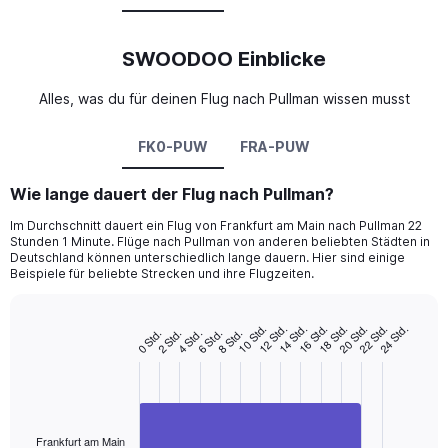
SWOODOO Einblicke
Alles, was du für deinen Flug nach Pullman wissen musst
FK0-PUW
FRA-PUW
Wie lange dauert der Flug nach Pullman?
Im Durchschnitt dauert ein Flug von Frankfurt am Main nach Pullman 22
Stunden 1 Minute. Flüge nach Pullman von anderen beliebten Städten in
Deutschland können unterschiedlich lange dauern. Hier sind einige
Beispiele für beliebte Strecken und ihre Flugzeiten.
10 Std.
16 Std.
22 Std.
14 Std.
20 Std.
12 Std.
18 Std.
24 Std.
4 Std.
2 Std.
8 Std.
0 Std.
6 Std.
Bar
Chart
graphic.
chart
with
1
bar.
The
Frankfurt am Main