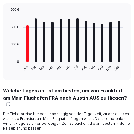
900 €
Bar
Chart
graphic.
chart
with
600 €
12
bars.
300 €
The
chart
has
0
1
Mrz
Jun
Sep
Dez
Jan
Apr
Jul
Okt
Feb
Mai
Aug
Nov
X
End
of
axis
interactive
displaying
chart
categories.
Welche Tageszeit ist am besten, um von Frankfurt
Range:
am Main Flughafen FRA nach Austin AUS zu fliegen?
12
categories.
The
Die Ticketpreise bleiben unabhängig von der Tageszeit, zu der du nach
chart
Austin ab Frankfurt am Main Flughafen fliegen willst. Daher empfehlen
has
wir dir, Flüge zu einer beliebigen Zeit zu buchen, die am besten in deine
1
Reiseplanung passen.
Y