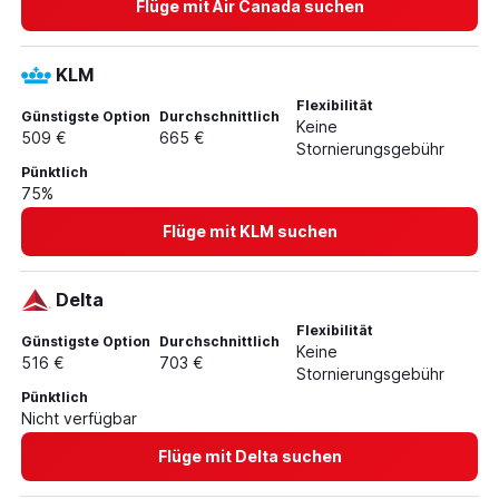
Flüge mit Air Canada suchen
KLM
Flexibilität
Günstigste Option
Durchschnittlich
Keine
509 €
665 €
Stornierungsgebühr
Pünktlich
75%
Flüge mit KLM suchen
Delta
Flexibilität
Günstigste Option
Durchschnittlich
Keine
516 €
703 €
Stornierungsgebühr
Pünktlich
Nicht verfügbar
Flüge mit Delta suchen