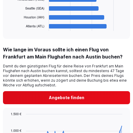
to
The
Seattle (SEA)
1200.
chart
has
Houston (IAH)
1
Atlanta (ATL)
X
End
of
axis
interactive
displaying
chart
categories.
Wie lange im Voraus sollte ich einen Flug von
Range:
Frankfurt am Main Flughafen nach Austin buchen?
6
categories.
Damit du den günstigsten Flug für deine Reise von Frankfurt am Main
The
Flughafen nach Austin buchen kannst, solltest du mindestens 47 Tage
chart
vor deinem geplanten Abreisetermin buchen. Der Preis deines Flugs
has
könnte sich erhöhen, wenn zu zögert und deine Buchung bis etwa eine
1
Woche vor Abflug aufschiebst.
Y
axis
Angebote finden
displaying
values.
Range:
1.500 €
0
Chart
Chart
to
graphic.
with
150.
91
1.000 €