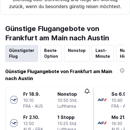
zurück, wenn du besonders günstig reisen möchtest.
Günstige Flugangebote von
Frankfurt am Main nach Austin
Günstigster
Beste
Nonstop
Last-
Nur
Flug
Option
Minute
Hinf
Günstige Flugangebote von Frankfurt am Main
nach Austin
Fr 18.9.
Nonstop
So 6.9.
10:10
10:50 Std.
10:40
FRA
-
AUS
Lufthansa
FRA
-
AU
Fr 2.10.
1 Stopp
Mo 21.9.
12:50
15:25 Std.
16:30
AUS
-
FRA
Lufthansa
AUS
-
FR