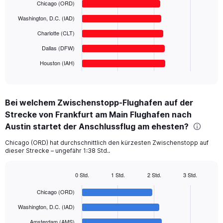
6
Chicago (ORD)
Range:
bars.
0
Washington, D.C. (IAD)
to
The
Charlotte (CLT)
800.
chart
has
Dallas (DFW)
1
Houston (IAH)
X
End
of
axis
interactive
displaying
chart
categories.
Bei welchem Zwischenstopp-Flughafen auf der
Range:
Strecke von Frankfurt am Main Flughafen nach
6
categories.
Austin startet der Anschlussflug am ehesten?
The
chart
Chicago (ORD) hat durchschnittlich den kürzesten Zwischenstopp auf
dieser Strecke – ungefähr 1:38 Std..
has
1
Y
0 Std.
1 Std.
2 Std.
3 Std.
axis
Bar
Chart
displaying
graphic.
chart
Chicago (ORD)
with
values.
6
Washington, D.C. (IAD)
Range:
bars.
0
Amsterdam (AMS)