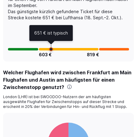
axis
im September.
displaying
Das günstigste kürzlich gefundene Ticket für diese
Number
of
Strecke kostete 651 € bei Lufthansa (18. Sept.–2. Okt.).
flights.
Range:
651 € ist typisch
0
to
9.
603 €
819 €
Welcher Flughafen wird zwischen Frankfurt am Main
Flughafen und Austin am häufigsten für einen
Zwischenstopp genutzt?
London (LHR) ist bei SWOODOO-Nutzern der am häufigsten
ausgewählte Flughafen für Zwischenstopps auf dieser Strecke und
erscheint in 20% der Verbindungen für Hin- und Rückflug mit 1 Stopp.
Pie
Chart
graphic.
chart
with