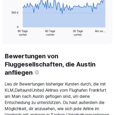
data
points.
500 €
The
chart
has
0
1
90 Tage
60 Tage
30 Tage
Am se…
vorher
vorher
vorher
X
End
of
axis
interactive
displaying
chart
categories.
Range:
Bewertungen von
91
Fluggesellschaften, die Austin
categories.
The
anfliegen
chart
has
1
Lies dir Bewertungen bisheriger Kunden durch, die mit
Y
KLM,DeltaundUnited Airlines vom Flughafen Frankfurt
axis
am Main nach Austin geflogen sind, um deine
displaying
Entscheidung zu unterstützen. Du hast außerdem die
values.
Range:
Möglichkeit, dir anzusehen, wie sich jede Airline im
0
Vergleich mit anderen in Sachen Unterhaltungsoptionen,