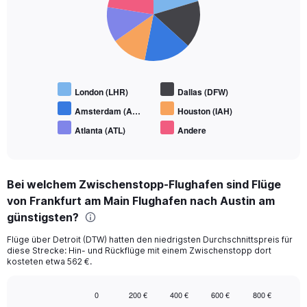
6
slices.
London (LHR)
Dallas (DFW)
Amsterdam (A…
Houston (IAH)
Atlanta (ATL)
Andere
End
of
interactive
chart
Bei welchem Zwischenstopp-Flughafen sind Flüge
von Frankfurt am Main Flughafen nach Austin am
günstigsten?
Flüge über Detroit (DTW) hatten den niedrigsten Durchschnittspreis für
diese Strecke: Hin- und Rückflüge mit einem Zwischenstopp dort
kosteten etwa 562 €.
0
200 €
400 €
600 €
800 €
Bar
Chart