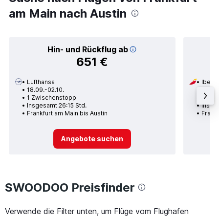
am Main nach Austin
Hin- und Rückflug ab
651 €
Lufthansa
Iberia
18.09.-02.10.
24.01.
1 Zwischenstopp
2 Zwi
Insgesamt 26:15 Std.
Insge
Frankfurt am Main bis Austin
Frankf
Angebote suchen
SWOODOO Preisfinder
Verwende die Filter unten, um Flüge vom Flughafen