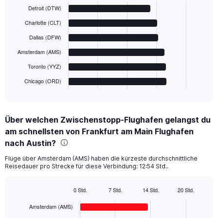
graphic.
chart
Detroit (DTW)
with
6
Charlotte (CLT)
bars.
Dallas (DFW)
The
Amsterdam (AMS)
chart
has
Toronto (YYZ)
1
Chicago (ORD)
X
End
of
axis
interactive
displaying
chart
categories.
Über welchen Zwischenstopp-Flughafen gelangst du
Range:
am schnellsten von Frankfurt am Main Flughafen
6
categories.
nach Austin?
The
chart
Flüge über Amsterdam (AMS) haben die kürzeste durchschnittliche
Reisedauer pro Strecke für diese Verbindung: 12:54 Std..
has
1
Y
0 Std.
7 Std.
14 Std.
20 Std.
axis
Bar
Chart
displaying
graphic.
chart
Amsterdam (AMS)
with
values.