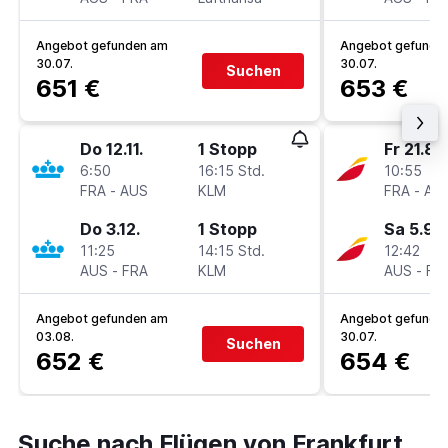
Angebot gefunden am
Angebot gefunde
30.07.
30.07.
Suchen
651 €
653 €
Do 12.11.
1 Stopp
Fr 21.8.
6:50
16:15 Std.
10:55
FRA
-
AUS
KLM
FRA
-
AU
Do 3.12.
1 Stopp
Sa 5.9.
11:25
14:15 Std.
12:42
AUS
-
FRA
KLM
AUS
-
FR
Angebot gefunden am
Angebot gefunde
03.08.
30.07.
Suchen
652 €
654 €
Suche nach Flügen von Frankfurt