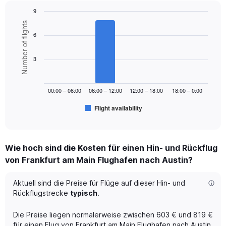
axis
9
displaying
Bar
Chart
Number of flights
values.
graphic.
chart
Range:
6
with
0
6
to
bars.
3
900.
The
chart
00:00 – 06:00
06:00 – 12:00
12:00 – 18:00
18:00 – 0:00
has
1
Flight availability
X
End
of
axis
interactive
displaying
chart
categories.
Wie hoch sind die Kosten für einen Hin- und Rückflug
Range:
von Frankfurt am Main Flughafen nach Austin?
6
categories.
The
Aktuell sind die Preise für Flüge auf dieser Hin- und
chart
Rückflugstrecke
typisch
.
has
1
Die Preise liegen normalerweise zwischen 603 € und 819 €
Y
für einen Flug von Frankfurt am Main Flughafen nach Austin