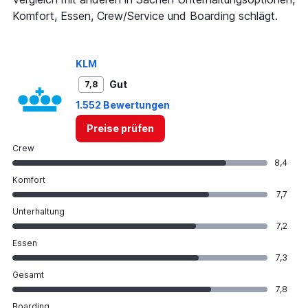
to
Komfort, Essen, Crew/Service und Boarding schlägt.
1500.
KLM
Gut
7,8
1.552 Bewertungen
Preise prüfen
Crew
8,4
Komfort
7,7
Unterhaltung
7,2
Essen
7,3
Gesamt
7,8
Boarding