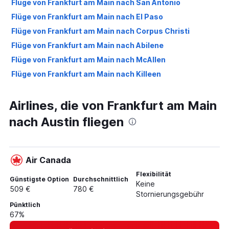
Flüge von Frankfurt am Main nach San Antonio
Flüge von Frankfurt am Main nach El Paso
Flüge von Frankfurt am Main nach Corpus Christi
Flüge von Frankfurt am Main nach Abilene
Flüge von Frankfurt am Main nach McAllen
Flüge von Frankfurt am Main nach Killeen
Flüge von Frankfurt am Main nach Waco
Airlines, die von Frankfurt am Main
Flüge von Frankfurt am Main nach Longview
nach Austin fliegen
Air Canada
Flexibilität
Günstigste Option
Durchschnittlich
Keine
509 €
780 €
Stornierungsgebühr
Pünktlich
67%