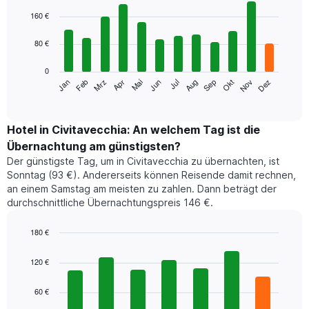
Bar
Chart
graphic.
chart
160 €
with
12
80 €
bars.
0
Das
Jan
Feb
Mrz
Apr
Mai
Jun
Jul
Aug
Sep
Okt
Nov
Dez
folgende
End
of
Diagramm
interactive
zeigt
chart
den
Hotel in Civitavecchia: An welchem Tag ist die
durchschnittlichen
Übernachtung am günstigsten?
Zimmerpreis
Der günstigste Tag, um in Civitavecchia zu übernachten, ist
im
Sonntag (93 €). Andererseits können Reisende damit rechnen,
jeweiligen
an einem Samstag am meisten zu zahlen. Dann beträgt der
Monat
durchschnittliche Übernachtungspreis 146 €.
an.
Das
Diagramm
180 €
hat
Bar
Chart
1
graphic.
chart
120 €
with
X-
7
Achse,
60 €
bars.
die