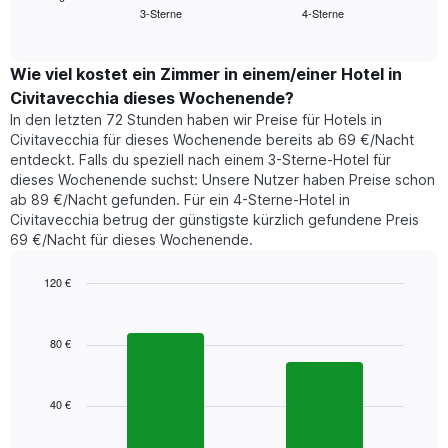
Das
3-Sterne
4-Sterne
den
End
Diagramm
of
durchschnittlichen
hat
interactive
Zimmerpreis,
chart
1
der
Wie viel kostet ein Zimmer in einem/einer Hotel in
Y-
für
Achse,
Civitavecchia dieses Wochenende?
heute
die
In den letzten 72 Stunden haben wir Preise für Hotels in
Nacht
den
Civitavecchia für dieses Wochenende bereits ab 69 €/Nacht
in
durchschnittlichen
entdeckt. Falls du speziell nach einem 3-Sterne-Hotel für
den
Zimmerpreis
dieses Wochenende suchst: Unsere Nutzer haben Preise schon
letzten
anzeigt.
ab 89 €/Nacht gefunden. Für ein 4-Sterne-Hotel in
3
Civitavecchia betrug der günstigste kürzlich gefundene Preis
Tagen
69 €/Nacht für dieses Wochenende.
gefunden
wurde,
aggregiert
120 €
nach
Bar
Chart
Sternebewertung.
graphic.
chart
with
Das
80 €
2
Diagramm
bars.
hat
1
40 €
Das
X-
folgende
Achse,
Diagramm