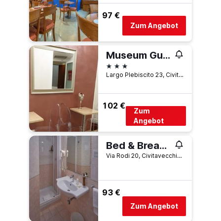
97 €
Zum Angebot
Museum Guest House
3 Sterne
Largo Plebiscito 23, Civitavecchia, Rome, Italien
102 €
Zum
Angebot
Bed & Breakfast Bel Sole
Via Rodi 20, Civitavecchia, Rome, Italien
93 €
Zum Angebot