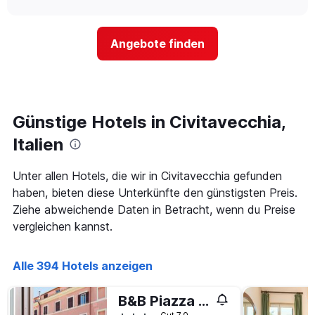
Hotelkategorien
sich
anzeigt.
chart
nach
der
Sternen
Preis
Angebote finden
anzeigt
für
Das
ein
Diagramm
Zimmer
hat
ändert,
1
je
Y-
näher
Günstige Hotels in Civitavecchia,
Achse,
das
die
Aufenthaltsdatum
Italien
den
rückt.
durchschnittlichen
Das
Unter allen Hotels, die wir in Civitavecchia gefunden
Zimmerpreis
Diagramm
an
haben, bieten diese Unterkünfte den günstigsten Preis.
hat
diesem
1
Ziehe abweichende Daten in Betracht, wenn du Preise
Wochenende
X-
vergleichen kannst.
anzeigt,
Achse,
der
die
in
die
Alle 394 Hotels anzeigen
den
Anzahl
letzten
der
3
B&B Piazza Fratti
Tage
Tagen
vor