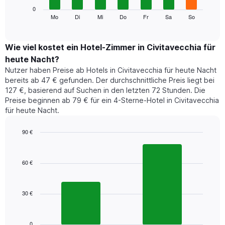
die
Das
0
Monate
folgende
Mo
Di
Mi
Do
Fr
Sa
So
End
anzeigt.
of
Diagramm
Das
interactive
zeigt
chart
Diagramm
den
Wie viel kostet ein Hotel-Zimmer in Civitavecchia für
hat
durchschnittlichen
1
heute Nacht?
Preis
Y-
Nutzer haben Preise ab Hotels in Civitavecchia für heute Nacht
eines
Achse,
bereits ab 47 € gefunden. Der durchschnittliche Preis liegt bei
Zimmers
die
127 €, basierend auf Suchen in den letzten 72 Stunden. Die
für
den
Preise beginnen ab 79 € für ein 4-Sterne-Hotel in Civitavecchia
den
durchschnittlichen
für heute Nacht.
jeweiligen
Zimmerpreis
Wochentag.
anzeigt.
Das
90 €
Diagramm
Bar
Chart
hat
graphic.
chart
1
with
60 €
2
X-
bars.
Achse,
die
30 €
Das
die
folgende
Wochentage
Diagramm
anzeigt.
zeigt
0