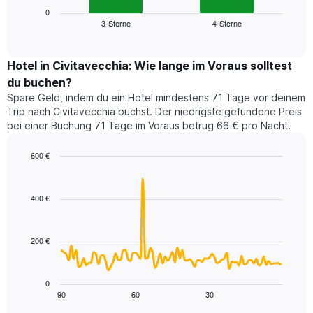
die
zeigt
0
die
3-Sterne
4-Sterne
den
End
Hotelkategorien
of
durchschnittlichen
nach
interactive
Zimmerpreis
chart
Sternen
für
Hotel in Civitavecchia: Wie lange im Voraus solltest
anzeigt
dieses
du buchen?
Das
Wochenende
Diagramm
Spare Geld, indem du ein Hotel mindestens 71 Tage vor deinem
in
hat
Trip nach Civitavecchia buchst. Der niedrigste gefundene Preis
den
1
bei einer Buchung 71 Tage im Voraus betrug 66 € pro Nacht.
letzten
Y-
3
Achse,
600 €
Tagen,
die
aggregiert
Line
Chart
den
graphic.
chart
nach
durchschnittlichen
with
Sternebewertung.
400 €
Zimmerpreis
90
Das
für
data
Diagramm
points.
heute
hat
200 €
Nacht
1
Das
in
X-
folgende
den
Achse,
Diagramm
letzten
0
die
zeigt,
3
90
60
30
End
die
of
wie
Tagen
interactive