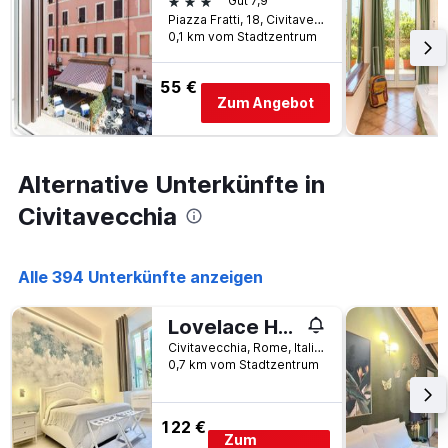
3 Sterne
Gut 7,9
gefunden
dem
Piazza Fratti, 18, Civitavecchia, Rome, Italien
wurde.
Aufenthalt
0,1 km vom Stadtzentrum
anzeigt
Das
55 €
Diagramm
Zum Angebot
hat
1
Y-
Achse,
Alternative Unterkünfte in
die
den
Civitavecchia
durchschnittlichen
Zimmerpreis
anzeigt
Alle 394 Unterkünfte anzeigen
Lovelace Holidays
Civitavecchia, Rome, Italien
0,7 km vom Stadtzentrum
122 €
Zum