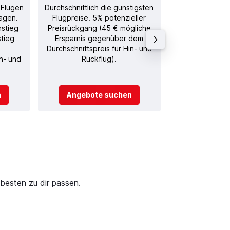
 Flügen
Durchschnittlich die günstigsten
Durchschnitt
agen.
Flugpreise. 5% potenzieller
Rückflug in
nstieg
Preisrückgang (45 € mögliche
stieg
Ersparnis gegenüber dem
Durchschnittspreis für Hin- und
in- und
Rückflug).
n
Angebote suchen
Angebot
besten zu dir passen.