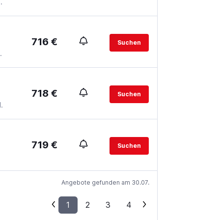
.
716 €
Suchen
.
718 €
Suchen
.
719 €
Suchen
Angebote gefunden am 30.07.
1
2
3
4