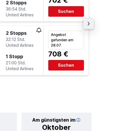
702 €
2 Stopps
Sa 12.9
36:54 Std.
23:10
Suchen
United Airlines
SAP
-
FR
2 Stopps
Sa 22.8
Angebot
32:12 Std.
13:55
gefunden am
United Airlines
FRA
-
SA
28.07.
708 €
1 Stopp
So 6.9.
21:00 Std.
6:15
Suchen
United Airlines
SAP
-
FR
Am günstigsten im
Durchschnittl
Oktober
77