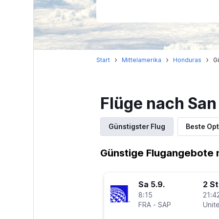
Start
Mittelamerika
Honduras
G
Flüge nach San
Günstigster Flug
Beste Opt
Günstige Flugangebote 
Sa 5.9.
2 S
8:15
21:42
FRA
-
SAP
Unite