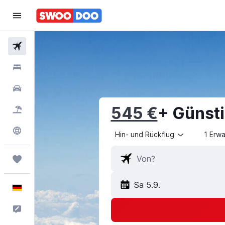
Flüge
Hotels
Mietwagen
545 €
+ Günsti
Pauschalreisen
Explore
Hin- und Rückflug
1 Erw
Trips
Sa 5.9.
Deutsch
Feedback