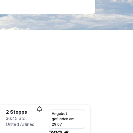
2 Stopps
Sa 22.8
Angebot
36:45 Std.
9:15
gefunden am
United Airlines
FRA
-
SA
29.07.