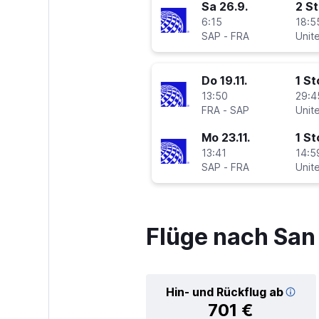
Sa 26.9.
2 S
6:15
18:5
SAP
-
FRA
Unite
Do 19.11.
1 S
13:50
29:4
FRA
-
SAP
Unite
Mo 23.11.
1 S
13:41
14:5
SAP
-
FRA
Unite
Flüge nach San
Hin- und Rückflug ab
701 €