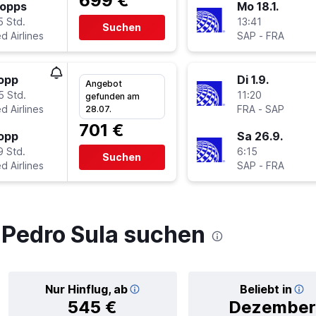
699 €
topps
Mo 18.1.
5 Std.
13:41
Suchen
d Airlines
SAP
-
FRA
topp
Di 1.9.
Angebot
5 Std.
11:20
gefunden am
d Airlines
FRA
-
SAP
28.07.
701 €
topp
Sa 26.9.
9 Std.
6:15
Suchen
d Airlines
SAP
-
FRA
 Pedro Sula suchen
Nur Hinflug, ab
Beliebt in
545 €
Dezember