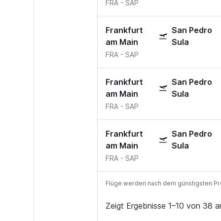
FRA
-
SAP
Frankfurt
San Pedro
am Main
Sula
FRA
-
SAP
Frankfurt
San Pedro
am Main
Sula
FRA
-
SAP
Frankfurt
San Pedro
am Main
Sula
FRA
-
SAP
Flüge werden nach dem günstigsten Preis
Zeigt Ergebnisse 1–10 von 38 a