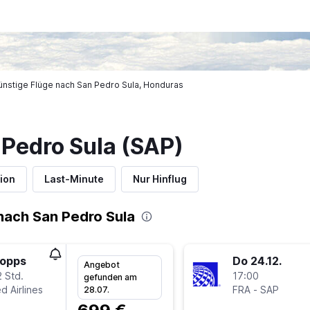
ünstige Flüge nach San Pedro Sula, Honduras
 Pedro Sula (SAP)
ion
Last-Minute
Nur Hinflug
nach San Pedro Sula
topps
Do 24.12.
Angebot
 Std.
17:00
gefunden am
d Airlines
FRA
-
SAP
28.07.