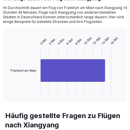
Im Durchschnitt dauert ein Flug von Frankfurt am Main nach Xiangyang 14
Stunden 45 Minuten. Flüge nach Xiangyang von anderen beliebten
Städten in Deutschland können unterschiedlich lange dauern. Hier sind
einige Beispiele für beliebte Strecken und ihre Flugzeiten.
10 Std.
12 Std.
14 Std.
16 Std.
0 Std.
2 Std.
4 Std.
6 Std.
8 Std.
Bar
Chart
graphic.
chart
with
1
bar.
The
Frankfurt am Main
chart
has
1
X
End
of
axis
interactive
displaying
chart
categories.
Range:
Häufig gestellte Fragen zu Flügen
1
nach Xiangyang
categories.