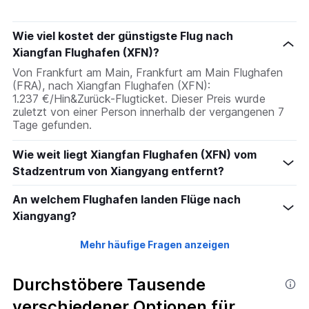
The
chart
has
Wie viel kostet der günstigste Flug nach
1
Xiangfan Flughafen (XFN)?
Y
axis
Von Frankfurt am Main, Frankfurt am Main Flughafen
displaying
(FRA), nach Xiangfan Flughafen (XFN):
values.
1.237 €/Hin&Zurück-Flugticket. Dieser Preis wurde
Range:
zuletzt von einer Person innerhalb der vergangenen 7
0
Tage gefunden.
to
960.
Wie weit liegt Xiangfan Flughafen (XFN) vom
Stadzentrum von Xiangyang entfernt?
An welchem Flughafen landen Flüge nach
Xiangyang?
Mehr häufige Fragen anzeigen
Durchstöbere Tausende
verschiedener Optionen für