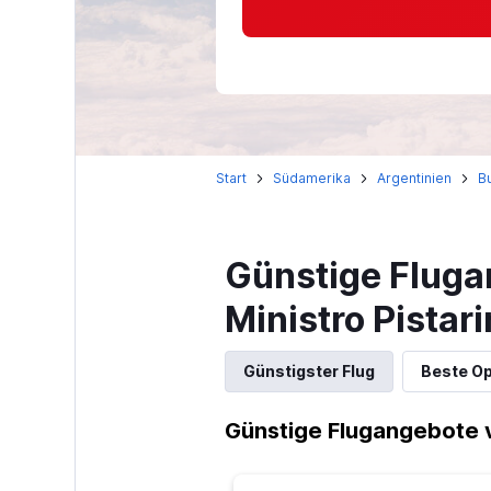
Start
Südamerika
Argentinien
B
Günstige Fluga
Ministro Pistari
Günstigster Flug
Beste Op
Günstige Flugangebote v