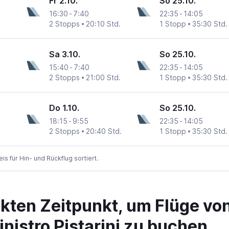
Fr 2.10.
So 25.10.
16:30
-
7:40
22:35
-
14:05
2 Stopps
20:10 Std.
1 Stopp
35:30 Std.
tarini
Sa 3.10.
So 25.10.
15:40
-
7:40
22:35
-
14:05
2 Stopps
21:00 Std.
1 Stopp
35:30 Std.
tarini
Do 1.10.
So 25.10.
18:15
-
9:55
22:35
-
14:05
2 Stopps
20:40 Std.
1 Stopp
35:30 Std.
tarini
 für Hin- und Rückflug sortiert.
ekten Zeitpunkt, um Flüge v
nistro Pistarini zu buchen