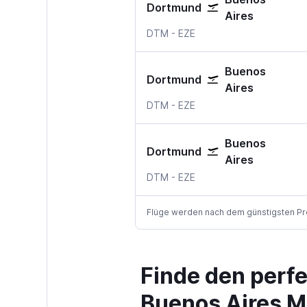
Dortmund
Aires
Dortmund
Buenos Aires Ministro Pis
DTM
-
EZE
Buenos
Dortmund
Aires
Dortmund
Buenos Aires Ministro Pis
DTM
-
EZE
Buenos
Dortmund
Aires
Dortmund
Buenos Aires Ministro Pis
DTM
-
EZE
Flüge werden nach dem günstigsten Preis
Finde den perf
Buenos Aires Mi