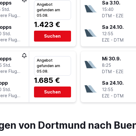
topps
Sa 3.10.
Angebot
 Std.
15:40
gefunden am
ere Fluglinien
-
05.08.
DTM
EZE
1.423 €
topps
Sa 24.10.
0 Std.
12:55
Suchen
ere Fluglinien
-
EZE
DTM
topps
Mi 30.9.
Angebot
5 Std.
8:25
gefunden am
ere Fluglinien
-
05.08.
DTM
EZE
1.685 €
topp
Sa 24.10.
0 Std.
12:55
Suchen
ere Fluglinien
-
EZE
DTM
gen von Dortmund nach Bueno