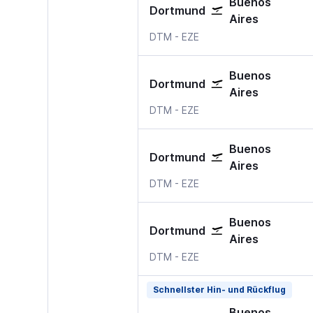
Buenos
Dortmund
Aires
Dortmund
Buenos Aires Ministro Pis
DTM
-
EZE
Buenos
Dortmund
Aires
Dortmund
Buenos Aires Ministro Pis
DTM
-
EZE
Buenos
Dortmund
Aires
Dortmund
Buenos Aires Ministro Pis
DTM
-
EZE
Buenos
Dortmund
Aires
Dortmund
Buenos Aires Ministro Pis
DTM
-
EZE
Schnellster Hin- und Rückflug
Buenos