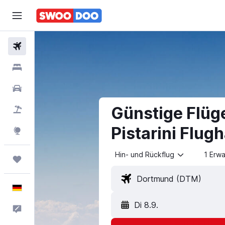
Flüge
Hotels
Mietwagen
Günstige Flüg
Pauschalreisen
Pistarini Flug
Explore
Hin- und Rückflug
1 Erw
Trips
Deutsch
Di 8.9.
Feedback