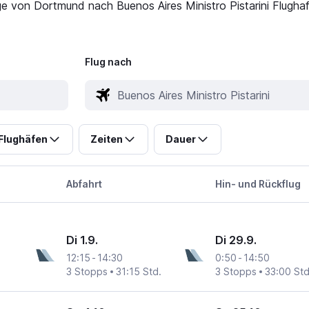
ge von Dortmund nach Buenos Aires Ministro Pistarini Flughaf
Flug nach
Flughäfen
Zeiten
Dauer
Abfahrt
Hin- und Rückflug
Di 1.9.
Di 29.9.
12:15
-
14:30
0:50
-
14:50
3 Stopps
31:15 Std.
3 Stopps
33:00 Std
tarini