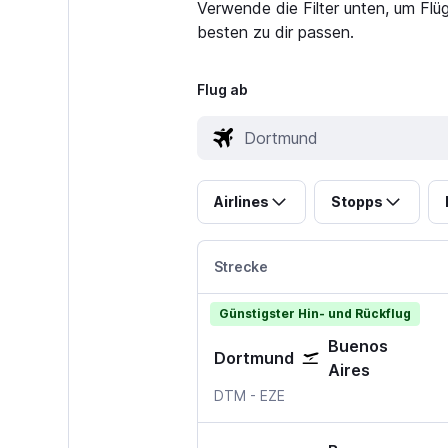
Verwende die Filter unten, um Flü
besten zu dir passen.
Flug ab
Airlines
Stopps
Strecke
Günstigster Hin- und Rückflug
Buenos
Dortmund
Aires
Dortmund
Buenos Aires Ministro Pis
DTM
-
EZE