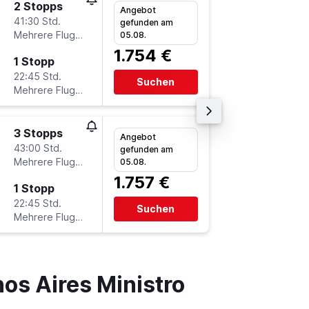
2 Stopps
Fr 2.10.
Angebot
41:30 Std.
8:25
gefunden am
Mehrere Fluglinien
-
05.08.
DTM
E
1.754 €
1 Stopp
Sa 24.1
22:45 Std.
12:55
Suchen
Mehrere Fluglinien
-
EZE
D
3 Stopps
Sa 3.10
Angebot
43:00 Std.
15:40
gefunden am
Mehrere Fluglinien
-
05.08.
DTM
E
1.757 €
1 Stopp
So 25.1
22:45 Std.
22:35
Suchen
Mehrere Fluglinien
-
EZE
D
s Aires Ministro