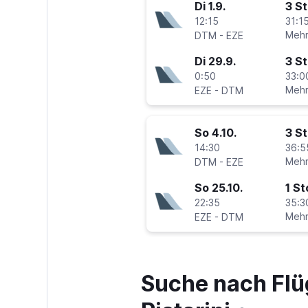
Di 1.9.
3 S
12:15
31:15
-
Mehr
DTM
EZE
Di 29.9.
3 S
0:50
33:0
-
Mehr
EZE
DTM
So 4.10.
3 S
14:30
36:5
-
Mehr
DTM
EZE
So 25.10.
1 S
22:35
35:3
-
Mehr
EZE
DTM
Suche nach Flü