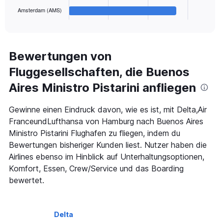
1
Amsterdam (AMS)
X
End
of
axis
interactive
displaying
chart
categories.
Range:
Bewertungen von
5
Fluggesellschaften, die Buenos
categories.
The
Aires Ministro Pistarini anfliegen
chart
has
1
Gewinne einen Eindruck davon, wie es ist, mit Delta,Air
Y
FranceundLufthansa von Hamburg nach Buenos Aires
axis
Ministro Pistarini Flughafen zu fliegen, indem du
displaying
Bewertungen bisheriger Kunden liest. Nutzer haben die
values.
Range:
Airlines ebenso im Hinblick auf Unterhaltungsoptionen,
0
Komfort, Essen, Crew/Service und das Boarding
to
bewertet.
450.
Delta