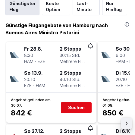
Günstigster
Beste
Last-
Nur
Flug
Option
Minute
Hinflug
Günstige Flugangebote von Hamburg nach
Buenos Aires Ministro Pistarini
Fr 28.8.
2 Stopps
So 30.8
8:30
30:15 Std.
6:00
HAM
-
EZE
Mehrere Fluglinien
HAM
-
EZ
So 13.9.
2 Stopps
Di 15.9.
20:10
40:10 Std.
20:10
EZE
-
HAM
Mehrere Fluglinien
EZE
-
HA
Angebot gefunden am
Angebot gefunde
30.07.
01.08.
Suchen
842 €
850 €
So 27.12.
2 Stopps
Di 6.10.