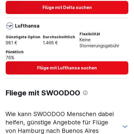
Flüge von Dortmund nach Buenos Aires Ministro
Pistarini
Flüge mit Delta suchen
Flüge von Paderborn nach Buenos Aires Ministro
Pistarini
Lufthansa
Flüge von Saarbrücken nach Buenos Aires Ministro
Flexibilität
Pistarini
Günstigste Option
Durchschnittlich
Keine
981 €
1.466 €
Flüge von Friedrichshafen nach Buenos Aires Ministro
Stornierungsgebühr
Pistarini
Pünktlich
76%
Flüge von Memmingen nach Buenos Aires Ministro
Pistarini
Flüge mit Lufthansa suchen
Fliege mit SWOODOO
Wie kann SWOODOO Menschen dabei
helfen, günstige Angebote für Flüge
von Hamburg nach Buenos Aires