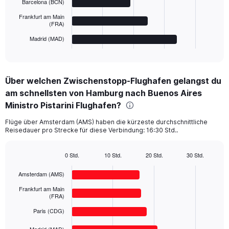
Barcelona (BCN)
The
chart
Frankfurt am Main
(FRA)
has
1
Madrid (MAD)
X
End
of
axis
interactive
displaying
chart
categories.
Über welchen Zwischenstopp-Flughafen gelangst du
Range:
am schnellsten von Hamburg nach Buenos Aires
5
categories.
Ministro Pistarini Flughafen?
The
chart
Flüge über Amsterdam (AMS) haben die kürzeste durchschnittliche
Reisedauer pro Strecke für diese Verbindung: 16:30 Std..
has
1
Y
0 Std.
10 Std.
20 Std.
30 Std.
axis
Bar
Chart
displaying
graphic.
chart
Amsterdam (AMS)
with
values.
5
Frankfurt am Main
Range:
bars.
(FRA)
0
to
Paris (CDG)
The
4000.
chart
Madrid (MAD)