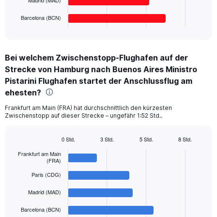
has
1
Barcelona (BCN)
X
End
of
axis
interactive
displaying
chart
categories.
Bei welchem Zwischenstopp-Flughafen auf der
Range:
Strecke von Hamburg nach Buenos Aires Ministro
5
categories.
Pistarini Flughafen startet der Anschlussflug am
The
ehesten?
chart
has
Frankfurt am Main (FRA) hat durchschnittlich den kürzesten
1
Zwischenstopp auf dieser Strecke – ungefähr 1:52 Std..
Y
axis
0 Std.
3 Std.
5 Std.
8 Std.
displaying
Bar
Chart
values.
graphic.
Frankfurt am Main
chart
Range:
(FRA)
with
5
0
Paris (CDG)
bars.
to
1800.
Madrid (MAD)
The
chart
Barcelona (BCN)
has