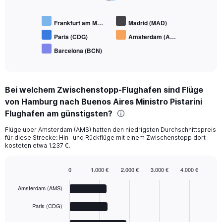
Frankfurt am M…
Madrid (MAD)
Paris (CDG)
Amsterdam (A…
Barcelona (BCN)
End
of
interactive
chart
Bei welchem Zwischenstopp-Flughafen sind Flüge
von Hamburg nach Buenos Aires Ministro Pistarini
Flughafen am günstigsten?
Flüge über Amsterdam (AMS) hatten den niedrigsten Durchschnittspreis
für diese Strecke: Hin- und Rückflüge mit einem Zwischenstopp dort
kosteten etwa 1.237 €.
0
1.000 €
2.000 €
3.000 €
4.000 €
Bar
Chart
graphic.
chart
Amsterdam (AMS)
with
5
Paris (CDG)
bars.