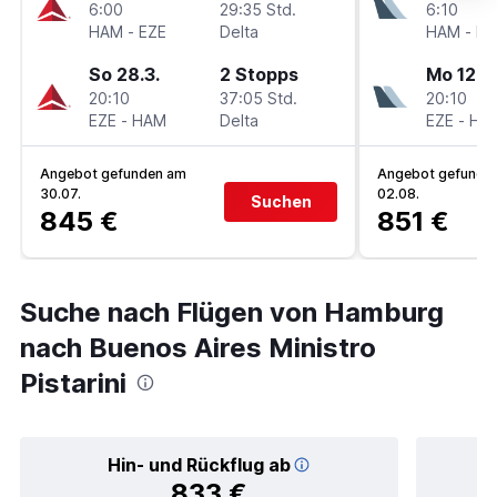
6:00
29:35 Std.
6:10
HAM
-
EZE
Delta
HAM
-
EZ
So 28.3.
2 Stopps
Mo 12.10
20:10
37:05 Std.
20:10
EZE
-
HAM
Delta
EZE
-
HA
Angebot gefunden am
Angebot gefunde
30.07.
02.08.
Suchen
845 €
851 €
Suche nach Flügen von Hamburg
nach Buenos Aires Ministro
Pistarini
Hin- und Rückflug ab
833 €