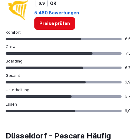
OK
6,9
5.460 Bewertungen
Preise prüfen
Komfort
6,5
Crew
7,5
Boarding
6,7
Gesamt
6,9
Unterhaltung
5,7
Essen
6,0
Düsseldorf - Pescara Häufig