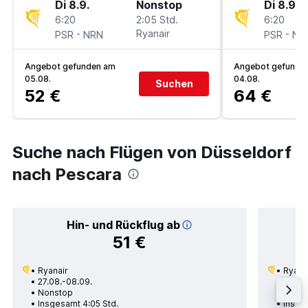
Di 8.9.
Nonstop
Di 8.9.
6:20
2:05 Std.
6:20
-
Ryanair
-
PSR
NRN
PSR
NR
Angebot gefunden am
Angebot gefunde
05.08.
04.08.
Suchen
52 €
64 €
Suche nach Flügen von Düsseldorf
nach Pescara
Hin- und Rückflug ab
51 €
Ryanair
Ryana
27.08.-08.09.
23.08
Nonstop
Nons
Insgesamt 4:05 Std.
Insge