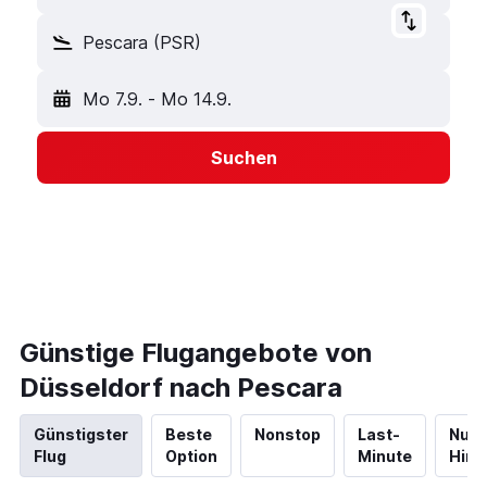
Pescara (PSR)
Mo 7.9.
-
Mo 14.9.
Suchen
Günstige Flugangebote von
Düsseldorf nach Pescara
Günstigster
Beste
Nonstop
Last-
Nur
Flug
Option
Minute
Hinf