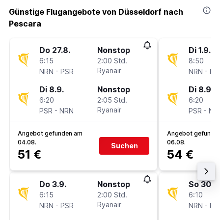
Günstige Flugangebote von Düsseldorf nach
Pescara
Do 27.8.
Nonstop
Di 1.9.
6:15
2:00 Std.
8:50
-
Ryanair
-
NRN
PSR
NRN
PS
Di 8.9.
Nonstop
Di 8.9.
6:20
2:05 Std.
6:20
-
Ryanair
-
PSR
NRN
PSR
NR
Angebot gefunden am
Angebot gefunde
04.08.
06.08.
Suchen
51 €
54 €
Do 3.9.
Nonstop
So 30.8
6:15
2:00 Std.
6:10
-
Ryanair
-
NRN
PSR
NRN
PS