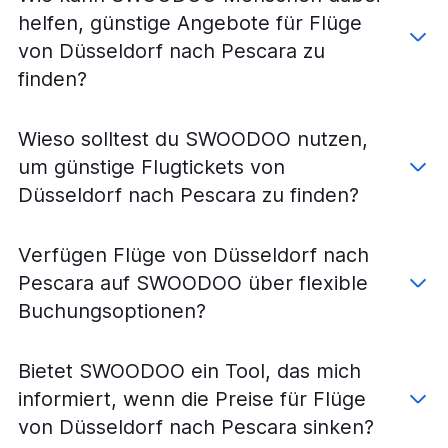
Flüge von Bremen nach Rom Ciampino
helfen, günstige Angebote für Flüge
Flüge von Dortmund nach Rom Ciampino
von Düsseldorf nach Pescara zu
Flüge von Dresden nach Rom Ciampino
finden?
Flüge von Dresden nach Rom Fiumicino
Flüge von Münster nach Rom Fiumicino
Wieso solltest du SWOODOO nutzen,
Flüge von Weeze, Niederrhein nach Rom Ciampino
um günstige Flugtickets von
Flüge von Düsseldorf nach Pescara
Düsseldorf nach Pescara zu finden?
Flüge von Memmingen nach Rom Fiumicino
Flüge von Frankfurt am Main nach Pescara
Verfügen Flüge von Düsseldorf nach
Flüge von Frankfurt Hahn nach Pescara
Pescara auf SWOODOO über flexible
Flüge von Memmingen nach Rom Ciampino
Buchungsoptionen?
Flüge von Weeze, Niederrhein nach Pescara
Flüge von Erfurt nach Rom Fiumicino
Bietet SWOODOO ein Tool, das mich
Flüge von Hamburg nach Pescara
informiert, wenn die Preise für Flüge
Flüge von Berlin nach Pescara
von Düsseldorf nach Pescara sinken?
Flüge von Stuttgart nach Pescara