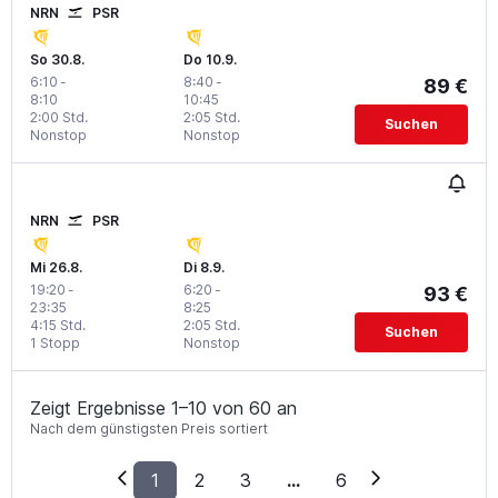
NRN
PSR
So 30.8.
Do 10.9.
6:10
-
8:40
-
89 €
8:10
10:45
2:00 Std.
2:05 Std.
Suchen
Nonstop
Nonstop
NRN
PSR
Mi 26.8.
Di 8.9.
19:20
-
6:20
-
93 €
23:35
8:25
4:15 Std.
2:05 Std.
Suchen
1 Stopp
Nonstop
Zeigt Ergebnisse 1–10 von 60 an
Nach dem günstigsten Preis sortiert
1
2
3
...
6