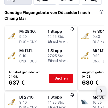
Günstige Flugangebote von Düsseldorf nach
Chiang Mai
Mi 28.10.
1 Stopp
Fr 30.10
9:40
14:25 Std.
9:40
-
Etihad Airways
-
DUS
CNX
DUS
CN
Mi 11.11.
1 Stopp
Mi 11.11.
9:10
27:25 Std.
9:10
-
Etihad Airways
-
CNX
DUS
CNX
DU
Angebot gefunden am
Angebot gefunde
04.08.
04.08.
Suchen
637 €
680 €
Di 27.10.
1 Stopp
Mo 31.8.
9:40
14:25 Std.
16:55
-
Etihad Airways
-
DUS
CNX
DUS
CN