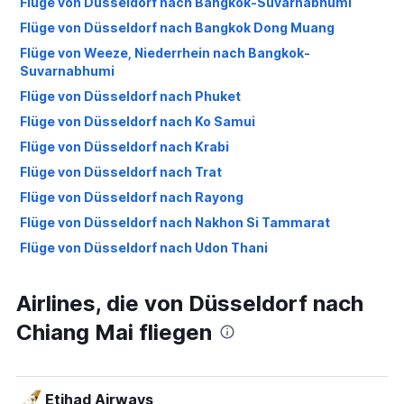
Flüge von Düsseldorf nach Bangkok-Suvarnabhumi
Flüge von Düsseldorf nach Bangkok Dong Muang
Flüge von Weeze, Niederrhein nach Bangkok-
Suvarnabhumi
Flüge von Düsseldorf nach Phuket
Flüge von Düsseldorf nach Ko Samui
Flüge von Düsseldorf nach Krabi
Flüge von Düsseldorf nach Trat
Flüge von Düsseldorf nach Rayong
Flüge von Düsseldorf nach Nakhon Si Tammarat
Flüge von Düsseldorf nach Udon Thani
Flüge von Düsseldorf nach Hat Yai
Airlines, die von Düsseldorf nach
Flüge von Weeze, Niederrhein nach Bangkok Dong
Muang
Chiang Mai fliegen
Flüge von Düsseldorf nach Surat Thani
Flüge von Düsseldorf nach Trang
Flüge von Düsseldorf nach Lampang
Etihad Airways