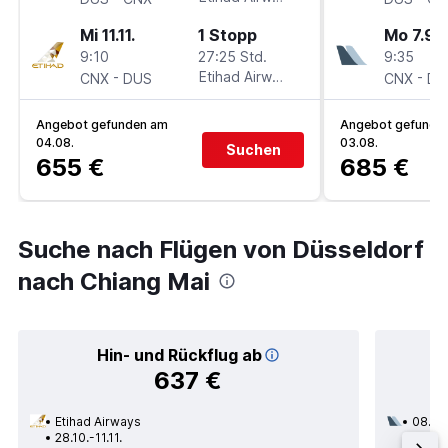
Mi 11.11.
1 Stopp
Mo 7.9.
9:10
27:25 Std.
9:35
-
Etihad Airways
-
CNX
DUS
CNX
DU
Angebot gefunden am
Angebot gefunde
04.08.
03.08.
Suchen
655 €
685 €
Suche nach Flügen von Düsseldorf
nach Chiang Mai
Hin- und Rückflug ab
637 €
Etihad Airways
08.11.
28.10.-11.11.
3 Zwi