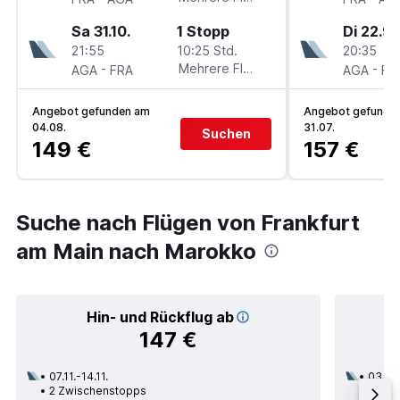
Sa 31.10.
1 Stopp
Di 22.9.
21:55
10:25 Std.
20:35
-
Mehrere Fluglinien
-
AGA
FRA
AGA
FR
Angebot gefunden am
Angebot gefunde
04.08.
31.07.
Suchen
149 €
157 €
Suche nach Flügen von Frankfurt
am Main nach Marokko
Hin- und Rückflug ab
147 €
07.11.-14.11.
03.09
2 Zwischenstopps
1 Zwi