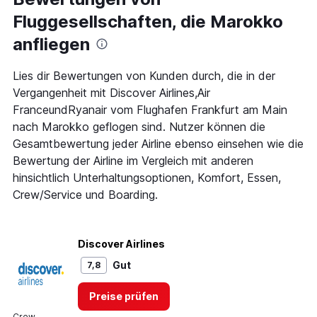
Zeiten
Fluggesellschaften, die Marokko
sind
Abflugzeiten..
anfliegen
Range:
7
categories.
Lies dir Bewertungen von Kunden durch, die in der
The
Vergangenheit mit Discover Airlines,Air
chart
FranceundRyanair vom Flughafen Frankfurt am Main
has
nach Marokko geflogen sind. Nutzer können die
1
Y
Gesamtbewertung jeder Airline ebenso einsehen wie die
axis
Bewertung der Airline im Vergleich mit anderen
displaying
hinsichtlich Unterhaltungsoptionen, Komfort, Essen,
values.
Range:
Crew/Service und Boarding.
0
to
900.
Discover Airlines
Gut
7,8
Preise prüfen
Crew