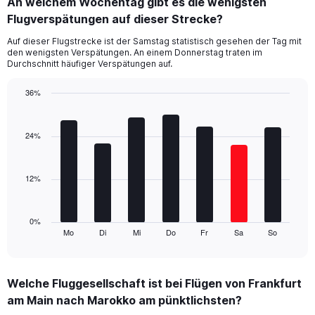
An welchem Wochentag gibt es die wenigsten
Range:
Flugverspätungen auf dieser Strecke?
4
categories.
Auf dieser Flugstrecke ist der Samstag statistisch gesehen der Tag mit
The
den wenigsten Verspätungen. An einem Donnerstag traten im
chart
Durchschnitt häufiger Verspätungen auf.
has
1
36%
Y
Bar
Chart
axis
graphic.
chart
displaying
with
24%
values.
7
Range:
bars.
0
12%
to
The
45.
chart
has
1
0%
Mo
Di
Mi
Do
Fr
Sa
So
X
End
of
axis
interactive
displaying
chart
categories.
Welche Fluggesellschaft ist bei Flügen von Frankfurt
Range:
am Main nach Marokko am pünktlichsten?
7
categories.