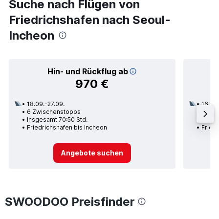
Suche nach Flügen von
Friedrichshafen nach Seoul-
Incheon
Hin- und Rückflug ab
970 €
18.09.-27.09.
16.10.
6 Zwischenstopps
3 Zwi
Insgesamt 70:50 Std.
Insge
Friedrichshafen bis Incheon
Fried
Angebote suchen
SWOODOO Preisfinder