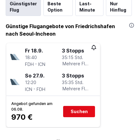
Günstigster
Beste
Last-
Nur
Flug
Option
Minute
Hinflug
Günstige Flugangebote von Friedrichshafen
nach Seoul-Incheon
Fr 18.9.
3 Stopps
18:40
35:15 Std.
-
Mehrere Fluglinien
FDH
ICN
So 27.9.
3 Stopps
12:20
35:35 Std.
-
Mehrere Fluglinien
ICN
FDH
Angebot gefunden am
06.08.
Suchen
970 €