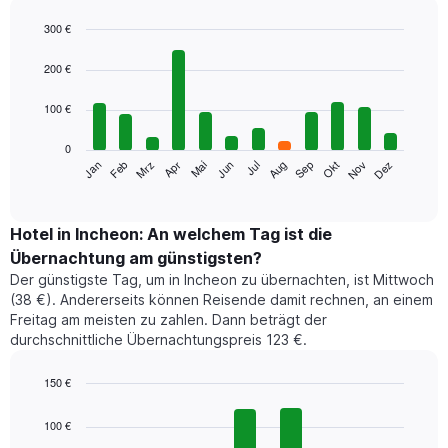
300 €
Bar
Chart
graphic.
chart
200 €
with
12
100 €
bars.
0
Das
Jan
Feb
Mrz
Apr
Mai
Jun
Jul
Aug
Sep
Okt
Nov
Dez
folgende
End
of
Diagramm
interactive
zeigt
chart
den
Hotel in Incheon: An welchem Tag ist die
durchschnittlichen
Übernachtung am günstigsten?
Zimmerpreis
Der günstigste Tag, um in Incheon zu übernachten, ist Mittwoch
im
(38 €). Andererseits können Reisende damit rechnen, an einem
jeweiligen
Freitag am meisten zu zahlen. Dann beträgt der
Monat
durchschnittliche Übernachtungspreis 123 €.
an.
Das
Diagramm
150 €
hat
Bar
Chart
1
graphic.
chart
100 €
with
X-