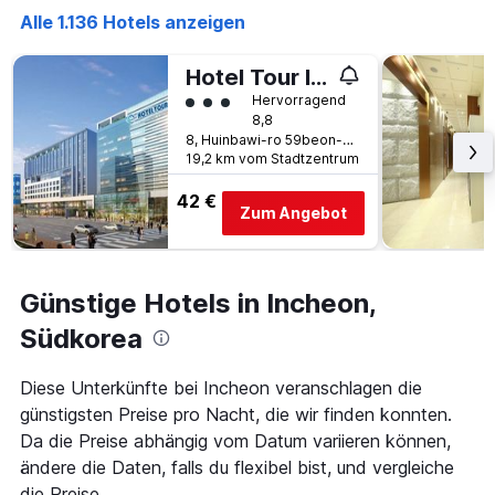
letzten
Anzahl
Alle 1.136 Hotels anzeigen
3
der
Tagen
Tage
gefunden
vor
Hotel Tour Incheon Airport Hotel & Suites
wurde.
dem
Bewertungskategorie 3
Hervorragend
Aufenthalt
8,8
anzeigt
8, Huinbawi-ro 59beon-gil, Jung-gu, Incheon, Südkorea
Das
19,2 km vom Stadtzentrum
Diagramm
hat
42 €
Zum Angebot
1
Y-
Achse,
die
Günstige Hotels in Incheon,
den
durchschnittlichen
Südkorea
Zimmerpreis
anzeigt
Diese Unterkünfte bei Incheon veranschlagen die
günstigsten Preise pro Nacht, die wir finden konnten.
Da die Preise abhängig vom Datum variieren können,
ändere die Daten, falls du flexibel bist, und vergleiche
die Preise.