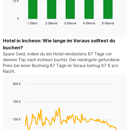
12 €
Das
X-
folgende
Achse,
Diagramm
die
zeigt
0
die
1-Stern
2-Sterne
3-Sterne
4-Sterne
5-Sterne
den
End
Hotelkategorien
of
durchschnittlichen
nach
interactive
Zimmerpreis
chart
Sternen
für
Hotel in Incheon: Wie lange im Voraus solltest du
anzeigt
dieses
buchen?
Das
Wochenende
Diagramm
Spare Geld, indem du ein Hotel mindestens 87 Tage vor
in
hat
deinem Trip nach Incheon buchst. Der niedrigste gefundene
den
1
Preis bei einer Buchung 87 Tage im Voraus betrug 67 € pro
letzten
Y-
Nacht.
3
Achse,
Tagen,
die
200 €
aggregiert
den
nach
Line
Chart
durchschnittlichen
graphic.
chart
Sternebewertung.
Zimmerpreis
with
Das
150 €
für
90
Diagramm
heute
data
hat
points.
Nacht
1
in
100 €
X-
Das
den
Achse,