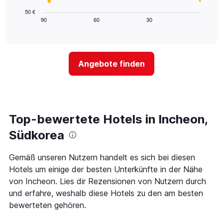
folgende
letzten
die
Diagramm
3
50 €
die
zeigt,
Tagen
90
60
30
End
Hotelkategorien
of
wie
anzeigt.
interactive
nach
sich
chart
Sternen
der
anzeigt
Preis
Das
Angebote finden
für
Diagramm
ein
hat
Zimmer
1
ändert,
Y-
je
Achse,
näher
Top-bewertete Hotels in Incheon,
die
das
den
Aufenthaltsdatum
Südkorea
durchschnittlichen
rückt.
Zimmerpreis
Das
Gemäß unseren Nutzern handelt es sich bei diesen
an
Diagramm
diesem
Hotels um einige der besten Unterkünfte in der Nähe
hat
Wochenende
1
von Incheon. Lies dir Rezensionen von Nutzern durch
anzeigt,
X-
und erfahre, weshalb diese Hotels zu den am besten
der
Achse,
bewerteten gehören.
in
die
den
die