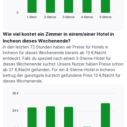
folgende
Wochentage
Diagramm
anzeigt.
zeigt
0
Das
1-Stern
2-Sterne
3-Sterne
4-Sterne
5-Sterne
den
End
Diagramm
of
durchschnittlichen
hat
interactive
Zimmerpreis,
chart
1
der
Wie viel kostet ein Zimmer in einem/einer Hotel in
Y-
für
Achse,
Incheon dieses Wochenende?
heute
die
In den letzten 72 Stunden haben wir Preise für Hotels in
Nacht
den
Incheon für dieses Wochenende bereits ab 13 €/Nacht
in
durchschnittlichen
entdeckt. Falls du speziell nach einem 3-Sterne-Hotel für
den
Zimmerpreis
dieses Wochenende suchst: Unsere Nutzer haben Preise schon
letzten
anzeigt.
ab 27 €/Nacht gefunden. Für ein 4-Sterne-Hotel in Incheon
3
betrug der günstigste kürzlich gefundene Preis 13 €/Nacht für
Tagen
dieses Wochenende.
gefunden
wurde,
aggregiert
36 €
nach
Bar
Chart
Sternebewertung.
graphic.
chart
with
Das
24 €
5
Diagramm
bars.
hat
1