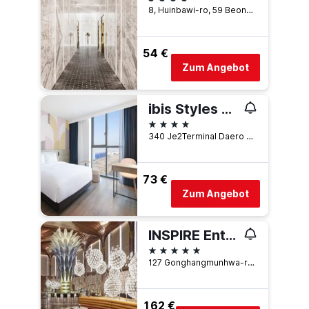
8, Huinbawi-ro, 59 Beon-gil, Jung-gu, Incheon, Südkorea
54 €
Zum Angebot
ibis Styles Ambassador Incheon Airport
4 Sterne
340 Je2Terminal Daero Jung gu Ibc II, Incheon, Südkorea
73 €
Zum Angebot
INSPIRE Entertainment Resort
5 Sterne
127 Gonghangmunhwa-ro, Jung-gu, Incheon, Südkorea
162 €