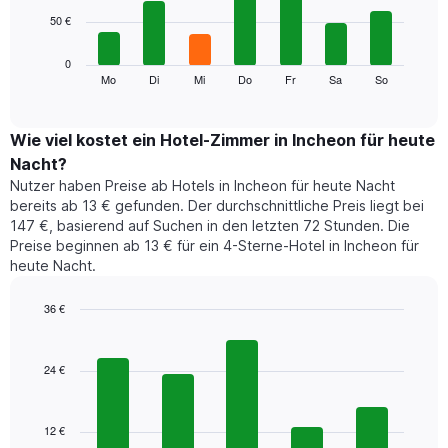
7
Achse,
50 €
bars.
die
die
Das
0
Monate
folgende
Mo
Di
Mi
Do
Fr
Sa
So
End
anzeigt.
of
Diagramm
Das
interactive
zeigt
chart
Diagramm
den
Wie viel kostet ein Hotel-Zimmer in Incheon für heute
hat
durchschnittlichen
1
Nacht?
Preis
Y-
Nutzer haben Preise ab Hotels in Incheon für heute Nacht
eines
Achse,
bereits ab 13 € gefunden. Der durchschnittliche Preis liegt bei
Zimmers
die
147 €, basierend auf Suchen in den letzten 72 Stunden. Die
für
den
Preise beginnen ab 13 € für ein 4-Sterne-Hotel in Incheon für
den
durchschnittlichen
heute Nacht.
jeweiligen
Zimmerpreis
Wochentag.
anzeigt.
Das
36 €
Diagramm
Bar
Chart
hat
graphic.
chart
1
with
24 €
5
X-
bars.
Achse,
die
12 €
Das
die