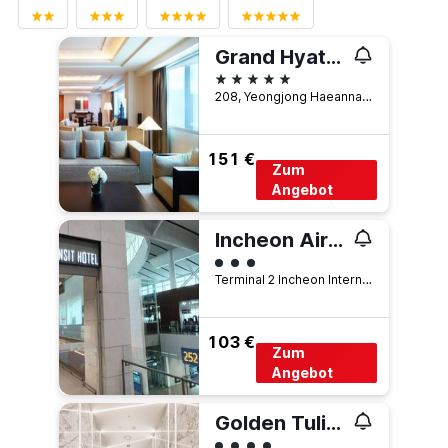
Grand Hyatt Incheon
5 Sterne
208, Yeongjong Haeannam-ro 321beon-gil, Jung-Gu, Incheon, Südkorea
151 €
Zum
Angebot
Incheon Airport Transit Hotel - Terminal 2
Bewertungskategorie 3
Terminal 2 Incheon International Airport, Incheon, Südkorea
103 €
Zum
Angebot
Golden Tulip Incheon Airport Hotel & Suites
Bewertungskategorie 4