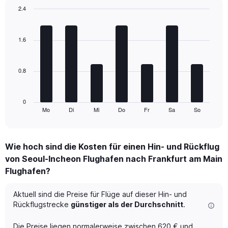
axis
2.4
displaying
Bar
Number
Chart
graphic.
chart
of
with
1.6
flights.
7
Range:
bars.
0
to
0.8
The
12.
chart
has
1
0
Mo
Di
Mi
Do
Fr
Sa
So
X
End
of
axis
interactive
displaying
chart
categories.
Wie hoch sind die Kosten für einen Hin- und Rückflug
Range:
von Seoul-Incheon Flughafen nach Frankfurt am Main
7
categories.
Flughafen?
The
chart
Aktuell sind die Preise für Flüge auf dieser Hin- und
has
Rückflugstrecke
günstiger als der Durchschnitt
.
1
Y
axis
Die Preise liegen normalerweise zwischen 620 € und