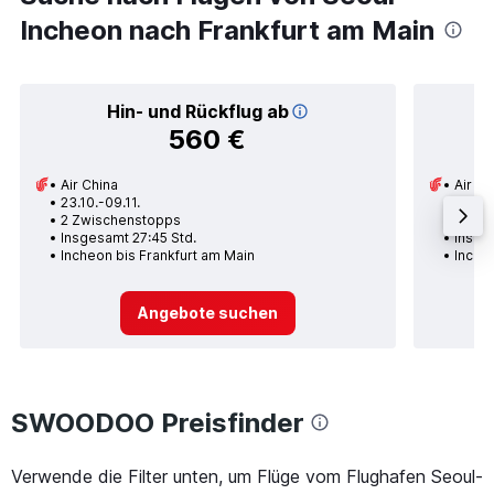
Incheon nach Frankfurt am Main
Hin- und Rückflug ab
560 €
Air China
Air Ch
23.10.-09.11.
01.11.
2 Zwischenstopps
1 Zwi
Insgesamt 27:45 Std.
Insge
Incheon bis Frankfurt am Main
Inche
Angebote suchen
SWOODOO Preisfinder
Verwende die Filter unten, um Flüge vom Flughafen Seoul-