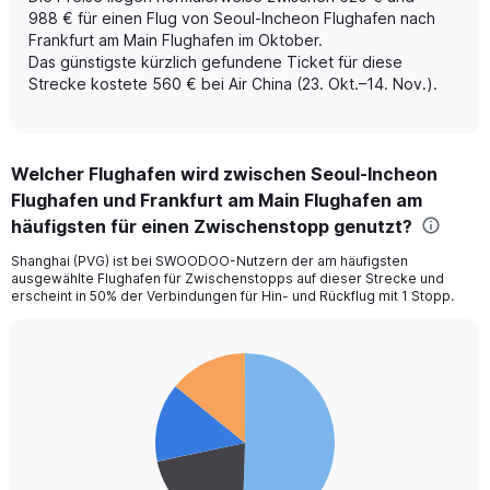
displaying
988 € für einen Flug von Seoul-Incheon Flughafen nach
values.
Frankfurt am Main Flughafen im Oktober.
Range:
Das günstigste kürzlich gefundene Ticket für diese
0
Strecke kostete 560 € bei Air China (23. Okt.–14. Nov.).
to
2.4.
Welcher Flughafen wird zwischen Seoul-Incheon
Flughafen und Frankfurt am Main Flughafen am
häufigsten für einen Zwischenstopp genutzt?
Shanghai (PVG) ist bei SWOODOO-Nutzern der am häufigsten
ausgewählte Flughafen für Zwischenstopps auf dieser Strecke und
erscheint in 50% der Verbindungen für Hin- und Rückflug mit 1 Stopp.
Pie
Chart
graphic.
chart
with
4
slices.