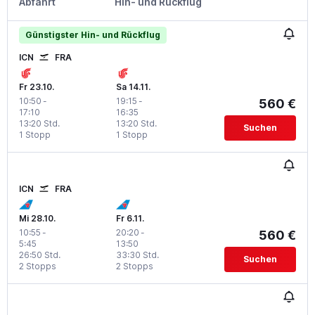
Abfahrt
Hin- und Rückflug
Günstigster Hin- und Rückflug
ICN
FRA
Fr 23.10.
Sa 14.11.
10:50
-
19:15
-
560 €
17:10
16:35
13:20 Std.
13:20 Std.
Suchen
1 Stopp
1 Stopp
ICN
FRA
Mi 28.10.
Fr 6.11.
10:55
-
20:20
-
560 €
5:45
13:50
26:50 Std.
33:30 Std.
Suchen
2 Stopps
2 Stopps