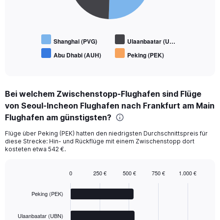
Shanghai (PVG)
Ulaanbaatar (U…
Abu Dhabi (AUH)
Peking (PEK)
End
of
interactive
chart
Bei welchem Zwischenstopp-Flughafen sind Flüge
von Seoul-Incheon Flughafen nach Frankfurt am Main
Flughafen am günstigsten?
Flüge über Peking (PEK) hatten den niedrigsten Durchschnittspreis für
diese Strecke: Hin- und Rückflüge mit einem Zwischenstopp dort
kosteten etwa 542 €.
0
250 €
500 €
750 €
1.000 €
Bar
Chart
graphic.
chart
Peking (PEK)
with
4
bars.
Ulaanbaatar (UBN)