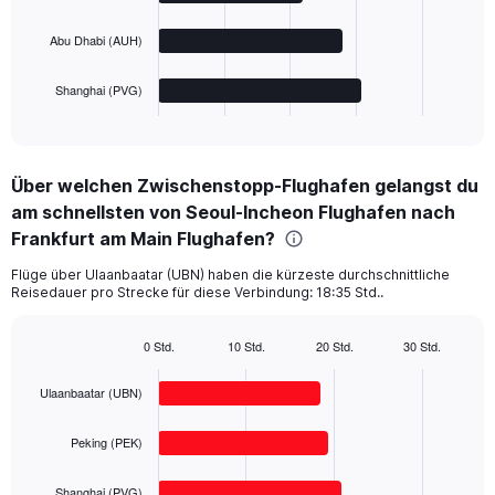
The
Abu Dhabi (AUH)
chart
has
1
Shanghai (PVG)
X
End
of
axis
interactive
displaying
chart
categories.
Über welchen Zwischenstopp-Flughafen gelangst du
Range:
am schnellsten von Seoul-Incheon Flughafen nach
4
categories.
Frankfurt am Main Flughafen?
The
chart
Flüge über Ulaanbaatar (UBN) haben die kürzeste durchschnittliche
Reisedauer pro Strecke für diese Verbindung: 18:35 Std..
has
1
Y
0 Std.
10 Std.
20 Std.
30 Std.
axis
Bar
Chart
displaying
graphic.
chart
Ulaanbaatar (UBN)
with
values.
4
Range:
bars.
0
Peking (PEK)
to
The
1000.
Shanghai (PVG)