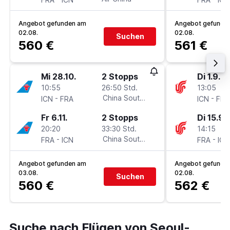
Angebot gefunden am
Angebot gefunde
02.08.
02.08.
Suchen
560 €
561 €
Mi 28.10.
2 Stopps
Di 1.9.
10:55
26:50 Std.
13:05
-
China Southern
-
ICN
FRA
ICN
FRA
Fr 6.11.
2 Stopps
Di 15.9.
20:20
33:30 Std.
14:15
-
China Southern
-
FRA
ICN
FRA
ICN
Angebot gefunden am
Angebot gefunde
03.08.
02.08.
Suchen
560 €
562 €
Suche nach Flügen von Seoul-