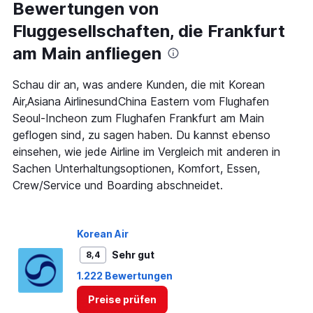
Range:
Bewertungen von
91
Fluggesellschaften, die Frankfurt
categories.
The
am Main anfliegen
chart
has
1
Schau dir an, was andere Kunden, die mit Korean
Y
Air,Asiana AirlinesundChina Eastern vom Flughafen
axis
Seoul-Incheon zum Flughafen Frankfurt am Main
displaying
geflogen sind, zu sagen haben. Du kannst ebenso
values.
Range:
einsehen, wie jede Airline im Vergleich mit anderen in
0
Sachen Unterhaltungsoptionen, Komfort, Essen,
to
Crew/Service und Boarding abschneidet.
1500.
Korean Air
Sehr gut
8,4
1.222 Bewertungen
Preise prüfen