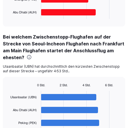
chart
has
1
Abu Dhabi (AUH)
X
End
of
axis
interactive
displaying
chart
categories.
Bei welchem Zwischenstopp-Flughafen auf der
Range:
Strecke von Seoul-Incheon Flughafen nach Frankfurt
4
categories.
am Main Flughafen startet der Anschlussflug am
The
ehesten?
chart
has
Ulaanbaatar (UBN) hat durchschnittlich den kürzesten Zwischenstopp
1
auf dieser Strecke – ungefähr 4:53 Std..
Y
axis
0 Std.
2 Std.
4 Std.
6 Std.
displaying
Bar
Chart
values.
graphic.
chart
Ulaanbaatar (UBN)
Range:
with
4
0
bars.
to
Abu Dhabi (AUH)
1800.
The
Peking (PEK)
chart