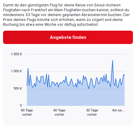
chart
Damit du den günstigsten Flug für deine Reise von Seoul-Incheon
Flughafen nach Frankfurt am Main Flughafen buchen kannst, solltest du
has
mindestens 33 Tage vor deinem geplanten Abreisetermin buchen. Der
1
Preis deines Flugs könnte sich erhöhen, wenn zu zögert und deine
Y
Buchung bis etwa eine Woche vor Abflug aufschiebst.
axis
displaying
Angebote finden
values.
Range:
0
1.500 €
to
Chart
Chart
36.
graphic.
with
91
1.000 €
data
points.
500 €
The
chart
has
0
1
90 Tage
60 Tage
30 Tage
Am se…
vorher
vorher
vorher
X
End
of
axis
interactive
displaying
chart
categories.