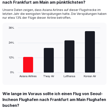
nach Frankfurt am Main am pünktlichsten?
7
categories.
Unsere Daten zeigen, dass Asiana Airlines auf dieser Flugstrecke im
The
letzten Jahr die wenigsten Verspätungen hatte. Die Verspätungen haben
chart
nur etwa 13% der Flüge dieser Airline betroffen.
has
1
36%
Y
Bar
Chart
axis
graphic.
chart
displaying
with
24%
values.
4
Range:
bars.
0
12%
to
The
30.
chart
has
1
0%
Asiana Airlines
T'way Air
Lufthansa
Korean Air
X
End
of
axis
interactive
displaying
chart
categories.
Wie lange im Voraus sollte ich einen Flug von Seoul-
Range:
Incheon Flughafen nach Frankfurt am Main Flughafen
4
categories.
buchen?
The