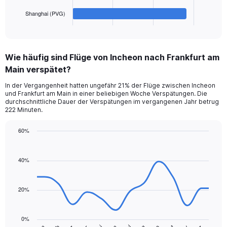
has
1
Shanghai (PVG)
X
End
of
axis
interactive
displaying
chart
categories.
Wie häufig sind Flüge von Incheon nach Frankfurt am
Range:
Main verspätet?
4
categories.
In der Vergangenheit hatten ungefähr 21% der Flüge zwischen Incheon
The
und Frankfurt am Main in einer beliebigen Woche Verspätungen. Die
chart
durchschnittliche Dauer der Verspätungen im vergangenen Jahr betrug
has
222 Minuten.
1
Y
60%
axis
Line
Chart
displaying
graphic.
chart
values.
with
40%
Range:
14
data
0
points.
to
20%
360.
The
chart
0%
has