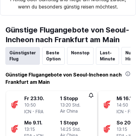
wenn du besonders günstig reisen möchtest.
Günstige Flugangebote von Seoul-
Incheon nach Frankfurt am Main
Günstigster
Beste
Nonstop
Last-
Nur
Flug
Option
Minute
Hinf
Günstige Flugangebote von Seoul-Incheon nach
Frankfurt am Main
Fr 23.10.
1 Stopp
Mi 16.12.
10:50
13:20 Std.
14:50
-
Air China
-
ICN
FRA
ICN
FRA
Mo 9.11.
1 Stopp
So 20.12
13:15
14:25 Std.
13:15
-
Air China
-
FRA
ICN
FRA
ICN