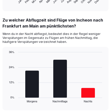
Jan
Feb
Mrz
Apr
Mai
Jun
Jul
Aug
Sep
Okt
Nov
Dez
1
End
of
X
interactive
axis
chart
displaying
Zu welcher Abflugzeit sind Flüge von Incheon nach
categories.
Range:
Frankfurt am Main am pünktlichsten?
14
Wenn du in der Nacht abfliegst, bedeutet dies in der Regel weniger
categories.
Verspätungen im Gegensatz zu Flügen am frühen Nachmittag, die
The
häufigere Verspätungen verzeichnet haben.
chart
has
36%
1
Bar
Y
Chart
graphic.
chart
axis
with
24%
displaying
3
values.
bars.
Range:
0
12%
The
to
chart
50.
has
1
0%
Morgens
Nachmittags
Nachts
X
End
of
axis
interactive
chart