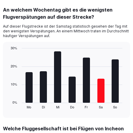
displaying
categories.
An welchem Wochentag gibt es die wenigsten
Range:
Flugverspätungen auf dieser Strecke?
3
categories.
Auf dieser Flugstrecke ist der Samstag statistisch gesehen der Tag mit
The
den wenigsten Verspätungen. An einem Mittwoch traten im Durchschnitt
chart
häufiger Verspätungen auf.
has
1
30%
Y
Bar
Chart
axis
graphic.
chart
displaying
with
20%
values.
7
Range:
bars.
0
10%
to
The
36.
chart
has
1
0%
Mo
Di
Mi
Do
Fr
Sa
So
X
End
of
axis
interactive
displaying
chart
categories.
Welche Fluggesellschaft ist bei Flügen von Incheon
Range: