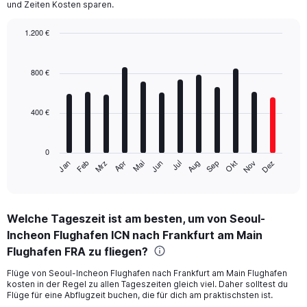
und Zeiten Kosten sparen.
1.200 €
Bar
Chart
graphic.
chart
with
800 €
12
bars.
400 €
The
chart
has
0
1
Mrz
Jun
Sep
Dez
Jan
Apr
Jul
Okt
Feb
Mai
Aug
Nov
X
End
of
axis
interactive
displaying
chart
categories.
Welche Tageszeit ist am besten, um von Seoul-
Range:
Incheon Flughafen ICN nach Frankfurt am Main
12
categories.
Flughafen FRA zu fliegen?
The
chart
Flüge von Seoul-Incheon Flughafen nach Frankfurt am Main Flughafen
kosten in der Regel zu allen Tageszeiten gleich viel. Daher solltest du
has
Flüge für eine Abflugzeit buchen, die für dich am praktischsten ist.
1