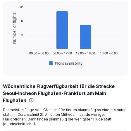
Y
12
axis
displaying
Bar
Chart
Number of flights
graphic.
chart
values.
8
with
Range:
6
0
bars.
4
to
1200.
The
chart
00:00 – 06:00
06:00 – 12:00
12:00 – 18:00
18:00 – 0:00
has
1
Flight availability
X
End
of
axis
interactive
displaying
chart
categories.
Wöchentliche Flugverfügbarkeit für die Strecke
Range:
Seoul-Incheon Flughafen-Frankfurt am Main
6
categories.
Flughafen
The
chart
Die meisten Flüge von ICN nach FRA finden planmäßig an einem Montag
statt (im Durchschnitt 2). An einen Mittwoch hast du weniger
has
Flugoptionen. Dann finden planmäßig die wenigsten Flüge statt
1
(durchschnittlich 1).
Y